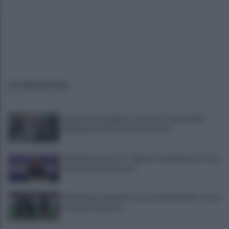
ULTIME NOTIZIE
Autobus danneggiato a Giovi, il responsabile
individuato grazie alle telecamere
Salernitana, quattro colpi per completare la rosa:
la situazione in entrata
Salernitana, weekend a suon di amichevoli: Cosmi
si aspetta risposte