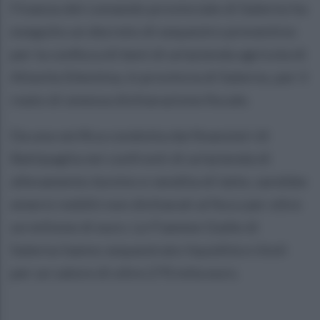
Finanza del comando provinciale di Salerno ha
eseguito un decreto di sequestro preventivo
per la confisca di beni di un'azienda agricola di
Altavila Silentina, in provincia di Salerno, per il
reato di omessa dichiarazione fiscale.
Da una verifica condotta dai finanzieri di
Battipaglia nei confronti di un'azienda di
allevamento bovino e vendita di latte, sarebbe
emersi redditi non dichiarati al fisco per oltre
un milione di euro. Le Fiamme Gialle di
Salerno hanno sequestrato liquidità e titoli
per un valore di oltre 270 mila euro.