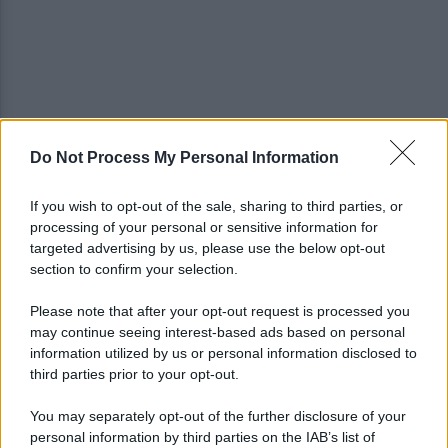
Do Not Process My Personal Information
Avversari Salernitana, rischio penalizzazione per il
Catania
If you wish to opt-out of the sale, sharing to third parties, or
processing of your personal or sensitive information for
E' morto il pedone di 94 anni investito da un'auto,
targeted advertising by us, please use the below opt-out
indaga la procura
section to confirm your selection.
Please note that after your opt-out request is processed you
may continue seeing interest-based ads based on personal
information utilized by us or personal information disclosed to
third parties prior to your opt-out.
You may separately opt-out of the further disclosure of your
personal information by third parties on the IAB’s list of