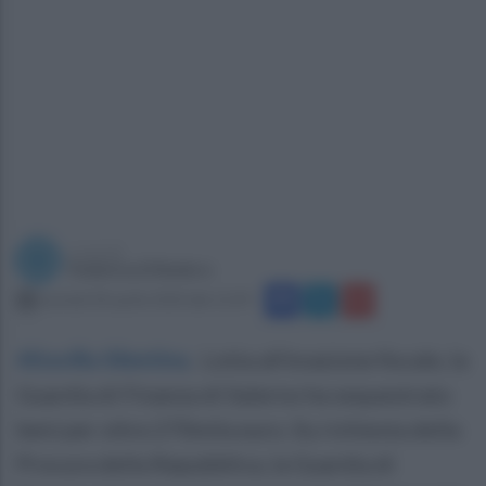
a cura di
Federica D'Ambro
martedì 28 aprile 2020 alle 12:39
Altavilla Silentina
.
Lotta all'evasione fiscale, la
Guardia di Finanza di Salerno ha sequestrato
beni per oltre 270mila euro. Su richiesta della
Procura della Repubblica, la Guardia di