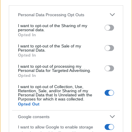
downstream participants.
Personal Data Processing Opt Outs
This information may also be disclosed by us to third parties
on the IAB’s List of Downstream Participants that may further
I want to opt-out of the Sharing of my
disclose it to other third parties.
personal data.
Opted In
Please note that this website/app uses one or more Google
services and may gather and store information including but
I want to opt-out of the Sale of my
Personal Data.
not limited to your visit or usage behaviour. You may click to
Opted In
grant or deny consent to Google and its third-party tags to
use your data for below specified purposes in below Google
I want to opt-out of processing my
consent section.
Personal Data for Targeted Advertising.
Opted In
I want to opt-out of Collection, Use,
Retention, Sale, and/or Sharing of my
Personal Data that Is Unrelated with the
Purposes for which it was collected.
Opted Out
Google consents
I want to allow Google to enable storage