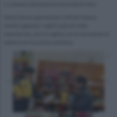
e commercializzazione di prodotti falsi.
Nella stessa operazione i militari hanno
inoltre apposto i sigilli a più di mille
mascherine, non in regola con le normative in
materia di sicurezza sanitaria.