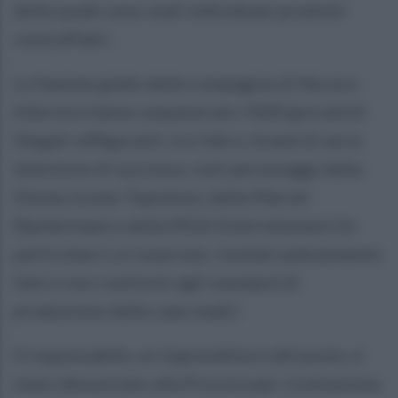
della quale sono stati individuati prodotti
contraffatti.
Le fiamme gialle della compagnia di Nocera
Inferiore hanno sequestrato 7600 giocattoli
illegali raffiguranti, tra l'altro, brand di serie
televisive di successo, noti personaggi della
Disney (come Topolino), della Marvel
(Spiderman) e della MGA Enterteinment (in
particolare Lol surprise), risultati palesemente
falsi e non conformi agli standard di
produzione delle case madri.
Il responsabile, un imprenditore del posto, è
stato denunciato alla Procura per ricettazione