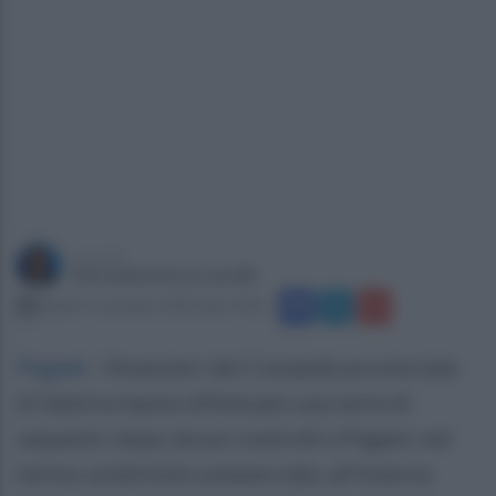
a cura di
Giovanbattista Lanzilli
lunedì 7 novembre 2022 alle 14:46
Pagani
.
I finanzieri del Comando provinciale
di Salerno hanno effettuato una serie di
sequestri dopo alcuni controlli a Pagani: nel
mirino un'attività commerciale, all'interno