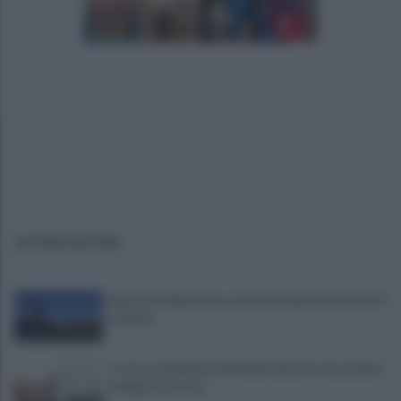
ULTIME NOTIZIE
Avversari Salernitana, rischio penalizzazione per il
Catania
E' morto il pedone di 94 anni investito da un'auto,
indaga la procura