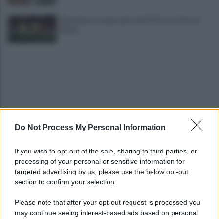
Salernitana, sempre più vicini D’Ursi e Ciotti: le
ultime
Do Not Process My Personal Information
Golemic: "Salernitana, ti lascio un pezzo di cuore.
Adesso voglio solo giocare"
If you wish to opt-out of the sale, sharing to third parties, or
processing of your personal or sensitive information for
VIDEO | Collisione nelle acque della Costiera,
targeted advertising by us, please use the below opt-out
gozzo affonda
section to confirm your selection.
Please note that after your opt-out request is processed you
may continue seeing interest-based ads based on personal