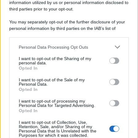
information utilized by us or personal information disclosed to
third parties prior to your opt-out.
You may separately opt-out of the further disclosure of your
personal information by third parties on the IAB’s list of
downstream participants.
Personal Data Processing Opt Outs
This information may also be disclosed by us to third parties
on the IAB’s List of Downstream Participants that may further
I want to opt-out of the Sharing of my
disclose it to other third parties.
personal data.
Opted In
Please note that this website/app uses one or more Google
services and may gather and store information including but
I want to opt-out of the Sale of my
Personal Data.
not limited to your visit or usage behaviour. You may click to
Opted In
grant or deny consent to Google and its third-party tags to
use your data for below specified purposes in below Google
I want to opt-out of processing my
consent section.
Personal Data for Targeted Advertising.
Opted In
I want to opt-out of Collection, Use,
Retention, Sale, and/or Sharing of my
Personal Data that Is Unrelated with the
Purposes for which it was collected.