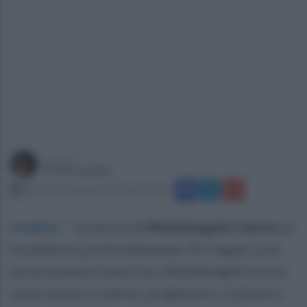
a cura di
Paola Iandolo
venerdì 30 gennaio 2026 alle 12:08
Avellino
.
“La morte di
Michelangelo Ciarcia
mi
ha addolora profondamente. Ero legato a lui
da un’autentica amicizia. Michelangelo era un
uomo buono e fattivo, pragmatico, il pilastro