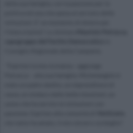
della sua famiglia, con la passione per la
politica ed una vita spesa al servizio delle
istituzioni. E’ un momento di dolore per
l’intera Irpinia”. Lo dichiara
Maurizio Petracca,
capogruppo del Partito Democratico
in
Consiglio Regionale della Campania.
“Esprimo la mia vicinanza - aggiunge
Petracca – alla sua famiglia. Michelangelo è
stato un padre dedito, un imprenditore di
razza, un sindaco dalle belle intuizioni, un
uomo che ha servito le istituzioni con
passione. Esprimo alla comunità di
Venticano
,
che tanto ha amato, il mio sincero cordoglio”.