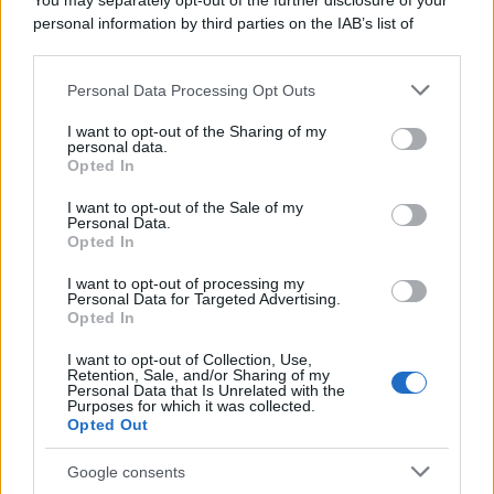
You may separately opt-out of the further disclosure of your
personal information by third parties on the IAB’s list of
downstream participants.
Personal Data Processing Opt Outs
This information may also be disclosed by us to third parties
on the IAB’s List of Downstream Participants that may further
I want to opt-out of the Sharing of my
disclose it to other third parties.
personal data.
Opted In
Please note that this website/app uses one or more Google
services and may gather and store information including but
I want to opt-out of the Sale of my
Personal Data.
not limited to your visit or usage behaviour. You may click to
Opted In
grant or deny consent to Google and its third-party tags to
use your data for below specified purposes in below Google
I want to opt-out of processing my
consent section.
Personal Data for Targeted Advertising.
Opted In
I want to opt-out of Collection, Use,
Retention, Sale, and/or Sharing of my
Personal Data that Is Unrelated with the
Purposes for which it was collected.
Opted Out
Google consents