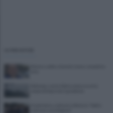
ULTIME NOTIZIE
Montoro, addio a Gerardo Caruso: comunità in
lutto
Maltempo, scatta l'allerta meteo: in arrivo
temporali improvvisi e grandinate
Grande Sarno, confronto a Montoro: "Subito
confronto con la Regione"