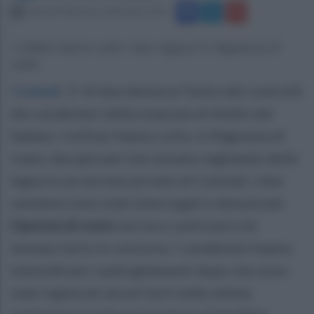
venerdì 9 febbraio 2018 alle 13:53
I militari hanno colto i due ragazzi in flagranza di
reato.
Cesinali
.
E' di due denunce l'esito dei controlli
dei carabinieri della stazione di Aiello del
Sabato. I militari hanno colto, in flagranza di
reato, due giovani che stavano tagliando della
legna in un terreno privato di Cesinali. I due
ventenni sono stati interrogati e denunciati.
L'ipotesi di reato
nei loro confronti è di
tentato furto in concorso. I carabinieri hanno
intensificato i pattugliamenti dopo che sono
stati registrati alcuni furti nelle ultime