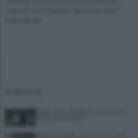
settimane in tutta la provincia di Avellino.
Controlli che, in questo caso, hanno dato i
frutti sperati.
ULTIME NOTIZIE
Avellino, Nesta: "Soddisfatto, siamo a un buon
livello, ma è solo l'inizio"
Allerta meteo gialla su quasi tutta la Campania,