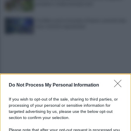
grandine e temporali improvvisi
Terribile scontro frontale a Flumeri, coinvolte due
auto: un ferito è gravissimo
Do Not Process My Personal Information
Avellino superato dal Torino solo dopo i calci di
rigore (2-4)
If you wish to opt-out of the sale, sharing to third parties, or
processing of your personal or sensitive information for
Montoro, addio a Gerardo Caruso: comunità in
targeted advertising by us, please use the below opt-out
lutto
section to confirm your selection.
Please note that after your opt-out request is processed you