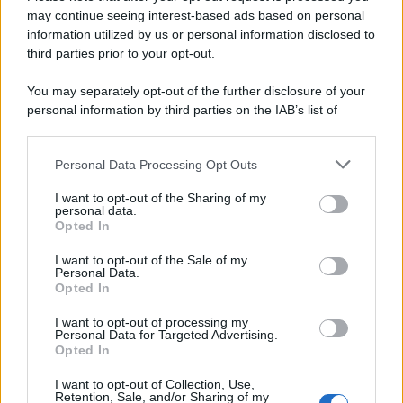
may continue seeing interest-based ads based on personal
information utilized by us or personal information disclosed to
third parties prior to your opt-out.
You may separately opt-out of the further disclosure of your
personal information by third parties on the IAB’s list of
downstream participants.
Personal Data Processing Opt Outs
This information may also be disclosed by us to third parties
on the IAB’s List of Downstream Participants that may further
I want to opt-out of the Sharing of my
disclose it to other third parties.
personal data.
Opted In
Please note that this website/app uses one or more Google
services and may gather and store information including but
I want to opt-out of the Sale of my
Personal Data.
not limited to your visit or usage behaviour. You may click to
Opted In
grant or deny consent to Google and its third-party tags to
use your data for below specified purposes in below Google
I want to opt-out of processing my
consent section.
Personal Data for Targeted Advertising.
Opted In
I want to opt-out of Collection, Use,
Retention, Sale, and/or Sharing of my