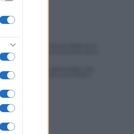
Montoro, ruba quasi 130mila euro di
energia elettrica: denunciato 65enne
Maltempo, oggi pomeriggio scatta
l'allerta meteo: in arrivo fulmini e
grandine