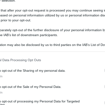
 selection.
 that after your opt-out request is processed you may continue seeing i
ased on personal information utilized by us or personal information dis
 prior to your opt-out.
rately opt-out of the further disclosure of your personal information by
he IAB’s list of downstream participants.
tion may also be disclosed by us to third parties on the IAB’s List of 
 that may further disclose it to other third parties.
 that this website/app uses one or more Google services and may gath
l Data Processing Opt Outs
including but not limited to your visit or usage behaviour. You may click 
 17 novembre 2019 alle 21:14
 to Google and its third-party tags to use your data for below specifi
o opt-out of the Sharing of my personal data.
ogle consent section.
In
a preso fuoco un bus in transito in direzione
tre carabinieri in borghese che si erano
o opt-out of the Sale of my Personal Data.
irca 50 pellegrini, che stavano rientrando a
In
il Santuario dedicato a Padre Pio a San
to opt-out of processing my Personal Data for Targeted
ing.