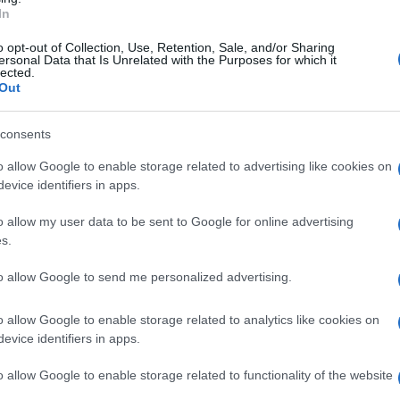
 di tre distinte squadre dei vigili del fuoco,
In
etrare la zona. I caschi rossi sono arrivati
o opt-out of Collection, Use, Retention, Sale, and/or Sharing
ersonal Data that Is Unrelated with the Purposes for which it
Grottaminarda, con gli agenti della polstrada
lected.
Out
' messo in atto con grande rapidita' per
mento sono ancora al lavoro sul posto I
consents
te non ci sarebbero feriti gravi. I tre militari
o allow Google to enable storage related to advertising like cookies on
prestare aiuto ai pellegrini. Erano in borghese
evice identifiers in apps.
. Hanno accostato e una volta scesi hanno
o allow my user data to be sent to Google for online advertising
ere improvvisamente aderenza durante le
s.
eggiandola. Il pullman e' andato
to allow Google to send me personalized advertising.
amponata ha riportato seri danni. Le fiamme
o allow Google to enable storage related to analytics like cookies on
zzo, riducendolo ad un ammasso di lamiere
evice identifiers in apps.
rando nel napoletano, visibilmente provati
o allow Google to enable storage related to functionality of the website
sanitari. E' servito l'arrivo di piu' ambulanze per