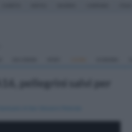
CASERTA
NAPOLI
SALERNO
CAMPANIA
ITALIA
o
À
DAI COMUNI
SPORT
CUCINA
ECONOMIA
C
16, pellegrini salvi per
 Santuario di San Giovanni Rotondo