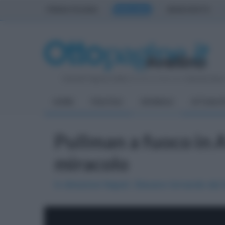
PRIMA PAGINA
AVELLINO
BENEVENTO
Venerdì 7 Agosto 2026
| Direttore Editoriale:
Antonio Sass
HOME
POLITICA
CRONACA
ATTUALIT
Pullman a fuoco in A
miracolo
In direzione Napoli. Stavano tornando dal