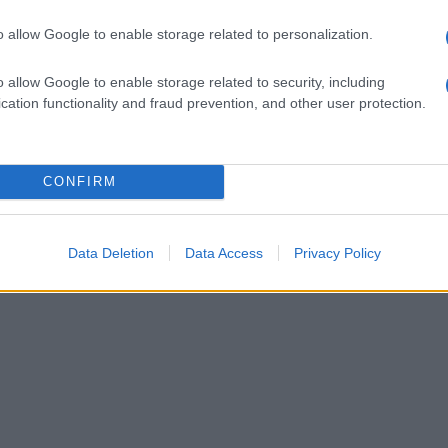
i, alcuni dei quali colti da lievi malori per il
o allow Google to enable storage related to personalization.
irezione Napoli ha subito ovvi rallentamenti.
sviluppato a bordo del mezzo. Tanti gli
o allow Google to enable storage related to security, including
cation functionality and fraud prevention, and other user protection.
ito al lavoro dei vigili, oggi alle prese con
empo battente delle ultime ore.
CONFIRM
Data Deletion
Data Access
Privacy Policy