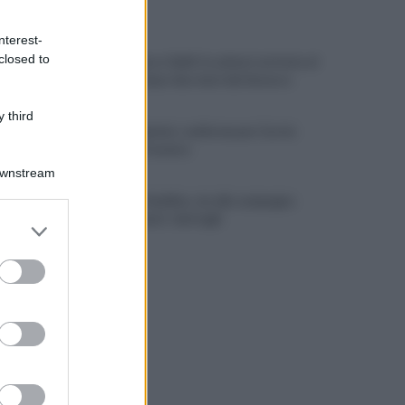
ULTIME NOTIZIE
nterest-
closed to
Lioni, decesso Sakil: la salma è arrivata al
cimitero dopo due mesi dal decesso
 third
Avellino Basket: conferma per Curcio
nello staff tecnico
Downstream
Scandone Avellino, via alla campagna
abbonamenti: i dettagli
er and store
to grant or
ed purposes