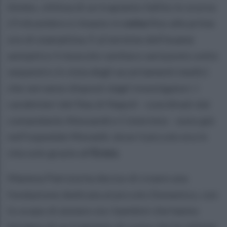
bimbo, vittima di un trapianto fallito lo scorso
23 dicembre e rimasto in
coma
fino alle prime
ore di stamattina. E al termine dell'esame
autoptico il muscolo cardiaco sarà posto sotto
sequestro in vista degli accertamenti medici
che verranno disposti dagli investigatori. I
carabinieri del Nas di Napoli - coordinati dal
comandante Alessandro Cisternino - sono già
nell'ospedale Monaldi, dove il piccolo era in
vita solo grazie all'
Ecmo
.
Mamma Patrizia ha deciso di creare una
fondazione dedicata al piccolo Domenico, con
lo scopo di aiutare sia i bambini che hanno
bisogno di un trapianto di cuore che le vittime