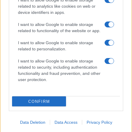
I want to allow Google to enable storage
related to analytics like cookies on web or
device identifiers in apps.
I want to allow Google to enable storage
related to functionality of the website or app.
I want to allow Google to enable storage
CHI SIAMO
CONTATTI
PUBBLICITÀ
LAVORA CON NOI
related to personalization.
PRIVACY / COOKIE POLICY
PREFERENZE PRIVACY
I want to allow Google to enable storage
OTTO CHANNEL
related to security, including authentication
functionality and fraud prevention, and other
user protection.
Registrazione del Tribunale di Avellino n. 331 del 23/11/1995
Iscritto al Registro degli Operatori di Comunicazione n. 37512
© Riproduzione Riservata – Ne è consentita esclusivamente una
CONFIRM
riproduzione parziale con citazione della fonte corretta
www.ottopagine.it
Data Deletion
Data Access
Privacy Policy