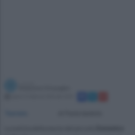
a cura di
Redazione Ottopagine
sabato 21 febbraio 2026 alle 10:39
Taurano
.
di Paola Iandolo
La notizia della morte del piccolo
Domenico