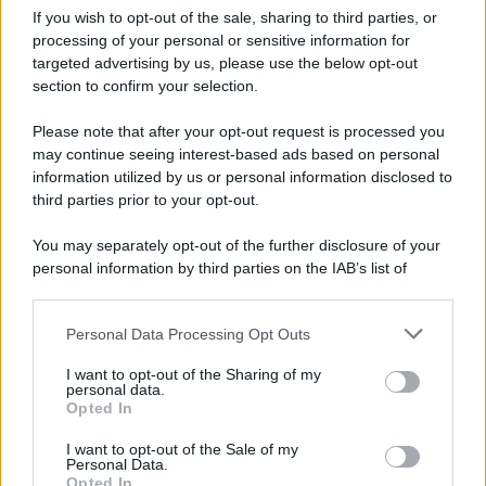
If you wish to opt-out of the sale, sharing to third parties, or
processing of your personal or sensitive information for
Montoro, ruba quasi 130mila euro di energia
targeted advertising by us, please use the below opt-out
elettrica: denunciato 65enne
section to confirm your selection.
Please note that after your opt-out request is processed you
may continue seeing interest-based ads based on personal
information utilized by us or personal information disclosed to
third parties prior to your opt-out.
You may separately opt-out of the further disclosure of your
personal information by third parties on the IAB’s list of
downstream participants.
Personal Data Processing Opt Outs
This information may also be disclosed by us to third parties
on the IAB’s List of Downstream Participants that may further
I want to opt-out of the Sharing of my
disclose it to other third parties.
personal data.
Opted In
Please note that this website/app uses one or more Google
services and may gather and store information including but
I want to opt-out of the Sale of my
Personal Data.
not limited to your visit or usage behaviour. You may click to
Opted In