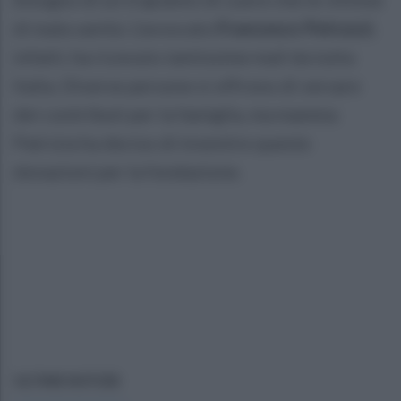
di mala sanità. L'avvocato
Francesco Petruzzi
,
infatti, ha ricevuto tantissime mail da tutta
Italia. Diverse persone si offrono di versare
dei contributi per la famiglia, ma mamma
Patrizia ha deciso di investire queste
donazioni per la fondazione.
ULTIME NOTIZIE