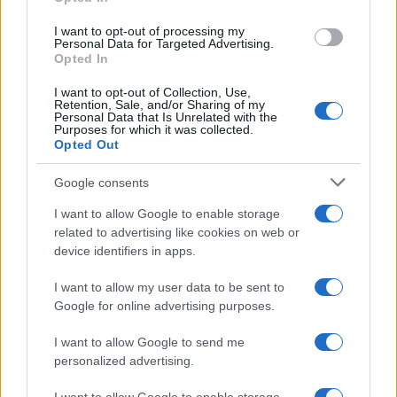
grant or deny consent to Google and its third-party tags to
use your data for below specified purposes in below Google
I want to opt-out of processing my
consent section.
Personal Data for Targeted Advertising.
Opted In
I want to opt-out of Collection, Use,
Retention, Sale, and/or Sharing of my
Personal Data that Is Unrelated with the
Purposes for which it was collected.
Opted Out
Google consents
I want to allow Google to enable storage
related to advertising like cookies on web or
device identifiers in apps.
I want to allow my user data to be sent to
Google for online advertising purposes.
I want to allow Google to send me
personalized advertising.