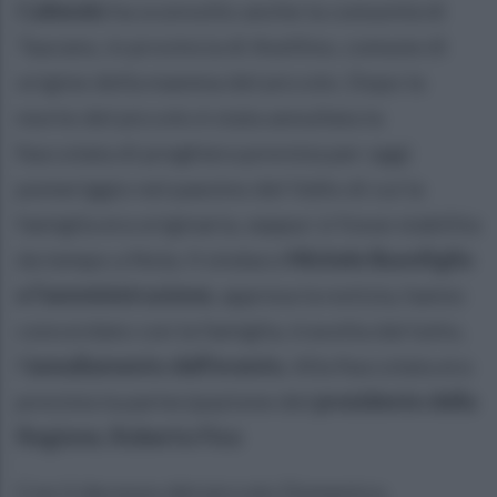
Caliendo
ha sconvolto anche la comunità di
Taurano, in provincia di Avellino, comune di
origine della mamma del piccolo. Dopo la
morte del piccolo è stata annullata la
fiaccolata di preghiera prevista per oggi
pomeriggio nel paesino del Vallo di cui la
famiglia era originaria, seppur si fosse stabilita
da tempo a Nola. Il sindaco
Michele Buonfiglio
e l'amministrazione
, appresa la notizia, hanno
concordato con la famiglia, travolta dal lutto,
l
'annullamento dell'evento.
Alla fiaccolata era
prevista la partecipazione del
presidente della
Regione, Roberto Fico
Con il decesso del piccolo Domenico,