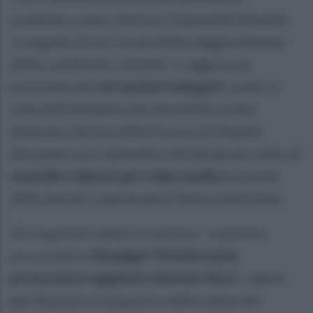
avvenuto, come riferisce l'ospedale Monaldi
"a seguito di un irreversibile peggioramento
delle condizioni cliniche", si aggrava la
posizione dei
sei sanitari indagati
i quali, in
vista dell'autopsia che dovrebbe essere
disposta a breve dalla Procura di Napoli,
dovranno ora rispondere del più grave reato di
omicidio colposo per colpa medica
al posto
delle lesioni colpose gravi finora ipotizzate.
Gli inquirenti della VI sezione - sostituto
procuratore
Giuseppe Tittaferrante,
procuratore aggiunto Antonio Ricci
- hanno
già disposto il sequestro della salma del