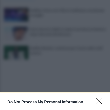
Avellino: festa con i tifosi, tradizione e novità per
le maglie
Lioni, decesso Sakil: la salma è arrivata al cimitero
dopo due mesi dal decesso
Avellino Basket: conferma per Curcio nello staff
tecnico
Do Not Process My Personal Information
Scandone Avellino, via alla campagna
abbonamenti: i dettagli