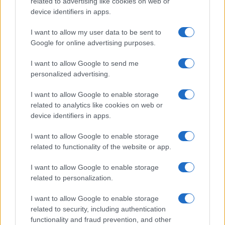
related to advertising like cookies on web or
device identifiers in apps.
I want to allow my user data to be sent to
Google for online advertising purposes.
I want to allow Google to send me
personalized advertising.
I want to allow Google to enable storage
related to analytics like cookies on web or
device identifiers in apps.
I want to allow Google to enable storage
related to functionality of the website or app.
I want to allow Google to enable storage
CHI SIAMO
CONTATTI
PUBBLICITÀ
LAVORA CON NOI
related to personalization.
PRIVACY / COOKIE POLICY
PREFERENZE PRIVACY
I want to allow Google to enable storage
OTTO CHANNEL
related to security, including authentication
functionality and fraud prevention, and other