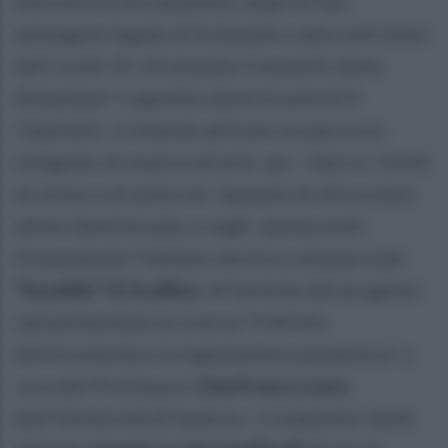
teoriche in introduzione, dopo le fasi
ansiogene legate al lockdown e alla restrizioni
del Covid-19, sfruttando il modello della
Emboided Cognition della Scuola ECS
Cipolletti, si intende attivare un percorso
integrato di musica ed arte per ridurre i livelli
di stress e di ansia nei bambini di età scolare
allievi della Scuola, e negli adolescenti
frequentanti l’Istituto tecnico commerciale
“Amabile” di Avellino
. Al termine del progetto
sarà presentata la ricerca “Il diritto
dell’economia e la legislazione pandemica” a
cura del Professore
Gianfranco Liace
dell’Università di Salerno. I Conduttori delle