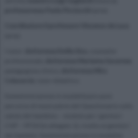
attività,
maestro Luigi Gagliardi
(musica),
professoressa Paola Picciocchi
(arte).
Coordinatore il
professore Vincenzo de Luca
(arte).
I tutor:
dottoressa Emilia Sica
, counselor
professionale,
dottoressa Marianna Savarese
,
pedagogista clinico,
dottoressa Mira
Colacurcio
, tutor didattico.
Somministrazione in modalità pre-post
percorso di musica/arte del Questionario sulla
salute del bambino – modulo per i genitori
CHP – PF50 (in allegato 1), rivolto ai genitori
dei bambini. Somministrazione in modalità