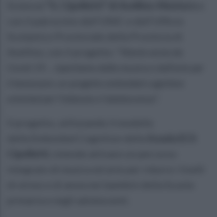
Science)
“G. Cipolletti” di Avellino-Montoro
e
con il patrocinio dell’UNIC e dell’Ufficio
Scolastico Provinciale della Provincia di
Avellino, con il progetto: “
Niente ansia da
Covid-19… ripartiamo dalla musica e dall’arte per
il benessere: un progetto emboided cognition
oriented per l’infanzia e l’adolescenza”.
Il progetto, utilizzando il modello
della Emboided Cognition della
Scuola ECS
Cipolletti
, intende attivare un percorso
integrato di musica ed arte per ridurre i livelli
di stress e di ansia nei bambini della Scuola
primaria e negli adolescenti.