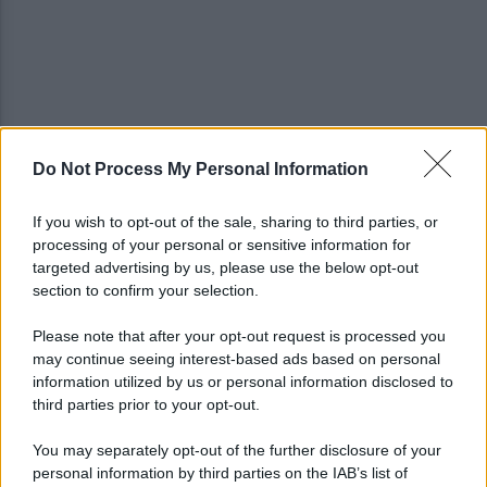
Do Not Process My Personal Information
Lioni, decesso Sakil: la salma è arrivata al cimitero
dopo due mesi dal decesso
If you wish to opt-out of the sale, sharing to third parties, or
processing of your personal or sensitive information for
Avellino Basket: conferma per Curcio nello staff
targeted advertising by us, please use the below opt-out
tecnico
section to confirm your selection.
Please note that after your opt-out request is processed you
may continue seeing interest-based ads based on personal
information utilized by us or personal information disclosed to
third parties prior to your opt-out.
You may separately opt-out of the further disclosure of your
personal information by third parties on the IAB’s list of