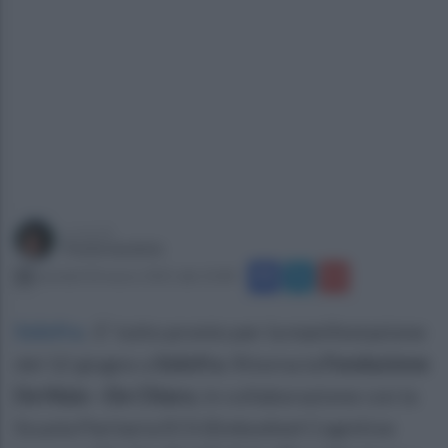
a cura di
Paola Iandolo
martedì 30 marzo 2021 alle 10:48
Solofra
.
E’ tutto pronto per la manifestazione
del 12 giugno a
Solofra
. Ritorna la
Fondazione
De Maio –De Chiara
, in collaborazione con la
Scuola Paritaria ECS (Embodied Cognitive