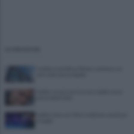
ULTIME NOTIZIE
Candida, accoltellò un 39enne: condanna a sei
anni confermata in Appello
Avellino, trovato morto in casa, è giallo: nuove
perizie della Polizia
Avellino: festa con i tifosi, tradizione e novità per
le maglie