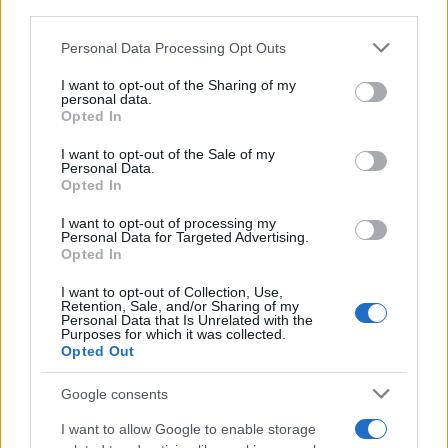
downstream participants.
Personal Data Processing Opt Outs
This information may also be disclosed by us to third parties
on the IAB’s List of Downstream Participants that may further
I want to opt-out of the Sharing of my
disclose it to other third parties.
personal data.
Opted In
Please note that this website/app uses one or more Google
services and may gather and store information including but
I want to opt-out of the Sale of my
Personal Data.
not limited to your visit or usage behaviour. You may click to
Opted In
grant or deny consent to Google and its third-party tags to
use your data for below specified purposes in below Google
I want to opt-out of processing my
consent section.
Personal Data for Targeted Advertising.
Opted In
I want to opt-out of Collection, Use,
Retention, Sale, and/or Sharing of my
Personal Data that Is Unrelated with the
Purposes for which it was collected.
Opted Out
Google consents
I want to allow Google to enable storage