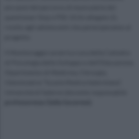
pre-post del percorso di musica/arte dei
questionari Stay e PSS-10 (in allegato 2),
rivolto agli adolescenti che parteciperanno al
progetto.
Il Monitoraggio avverrà a cura della Cattedra
di Psicologia dello Sviluppo e dell’Educazione,
Dipartimento di Medicina, Chirurgia,
Odontoiatria “Scuola Medica Salernitana”,
Università di Salerno (docente responsabile
professoressa Giulia Savarese).