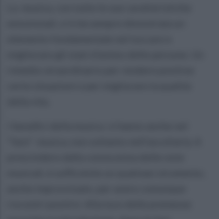
La musica, con tutte le sue caratteristiche
emozionali, si è da sempre dimostrata un
elemento fondamentale nel toccare e
migliorare gli stati d’animo delle persone. Un
rimedio straordinario per rendere positive
certe situazioni e per migliorare la qualità
della vita.
I benefici della musica si hanno anche nel
“fare” musica, non soltanto nell’ascoltarla. A
prescindere dalla conoscenza delle note
musicali, è sufficiente un qualsiasi strumento,
anche improvvisato, per avere comunque
riscontri positivi. Alla luce delle premesse