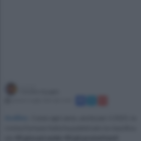
a cura di
Carmine Quaglia
venerdì 11 luglio 2025 alle 15:03
Avellino
.
Come ogni anno, anche per il 2025, la
rivista Fortune Italia ha pubblicato la classifica
dei
40 giovani under 40 più promettenti