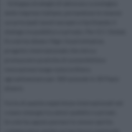
- Sviluppa strategie di advocacy a sostegno
delle imprese italiane, portandone le istanze
sui principali tavoli europei e facilitando il
dialogo tra pubblico e privato. Per ICC Global,
Ercole ha ideato l’Agri-food initiative,
progetto internazionale che mira a
promuovere pratiche di sostenibilità e
innovazione lungo tutta la filiera
agroalimentare per 300 aziende in 30 Paesi
diversi.
Forte di queste esperienze internazionali nel
creare sinergie tra attori pubblici e privati,
Ercole ha saputo portare lo stesso spirito
collaborativo anche sul territorio nazionale.