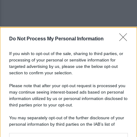
Do Not Process My Personal Information
Maltempo, oggi pomeriggio scatta l'allerta
meteo: in arrivo fulmini e grandine
If you wish to opt-out of the sale, sharing to third parties, or
processing of your personal or sensitive information for
Avellino: è il giorno della presentazione delle
targeted advertising by us, please use the below opt-out
maglie e della squadra
section to confirm your selection.
Please note that after your opt-out request is processed you
may continue seeing interest-based ads based on personal
information utilized by us or personal information disclosed to
third parties prior to your opt-out.
You may separately opt-out of the further disclosure of your
personal information by third parties on the IAB’s list of
downstream participants.