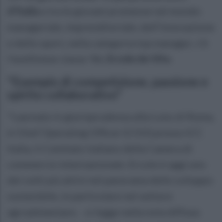
d’Italia
e tra le giovani promesse nel mondo
manageriale, imprenditoriale, dell’innovazione
e dello sport, nella categoria top manager, c'è
l'avellinese classe '86,
Ercole de Vito
.
"Esempio di competizione, passione e
spirito collaborativo"
"Laureato in giurisprudenza alla Luiss di Roma,
è Chief Operating Officer (COO) presso ICC
Italia, il Comitato italiano della Camera di
commercio internazionale. Ercole è oggi uno
dei volti più attivi nel panorama dello sviluppo
sostenibile, in particolare nel settore
agroalimentare. - si legge nella nota diffusa