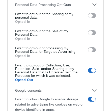
Personal Data Processing Opt Outs
This information may also be disclosed by us to third parties
on the IAB’s List of Downstream Participants that may further
I want to opt-out of the Sharing of my
disclose it to other third parties.
personal data.
Opted In
Please note that this website/app uses one or more Google
services and may gather and store information including but
I want to opt-out of the Sale of my
Personal Data.
not limited to your visit or usage behaviour. You may click to
Opted In
grant or deny consent to Google and its third-party tags to
use your data for below specified purposes in below Google
I want to opt-out of processing my
consent section.
Personal Data for Targeted Advertising.
Opted In
I want to opt-out of Collection, Use,
Retention, Sale, and/or Sharing of my
Personal Data that Is Unrelated with the
Purposes for which it was collected.
Opted Out
Google consents
I want to allow Google to enable storage
related to advertising like cookies on web or
device identifiers in apps.