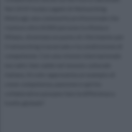
Nel 2019 fonda Legami di Networking
(NetLeg), una community professionale che
riunisce oltre 8.000 persone tra Roma e
Milano, diventata un punto di riferimento per
il networking trasversale e la condivisione di
competenze. Con una visione internazionale
ma radici ben salde nel tessuto culturale
italiano, Ercole rappresenta un esempio di
come competenza, passione e spirito
collaborativo possano fare la differenza a
livello globale".