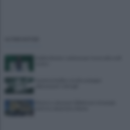
ULTIME NOTIZIE
Avellino Basket: conferma per Curcio nello staff
tecnico
Scandone Avellino, via alla campagna
abbonamenti: i dettagli
Montoro, ruba quasi 130mila euro di energia
elettrica: denunciato 65enne