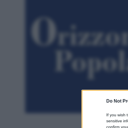
Do Not Pr
If you wish 
sensitive in
confirm your