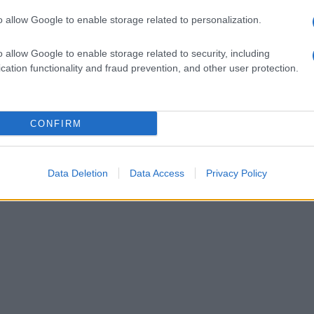
a attenta del fondatore
Ettore Zecchino
e con
o allow Google to enable storage related to personalization.
, è stato nominato coordinatore cittadino di
o allow Google to enable storage related to security, including
cation functionality and fraud prevention, and other user protection.
orizzare il contributo dei giovani all'interno della nostra
zione convegnistica, aspirare oggi a tradurre nel
CONFIRM
oni vivono il messaggio del popolarismo. Buon lavoro al
nno a contribuire, con passione e dedizione, alla vita di
Data Deletion
Data Access
Privacy Policy