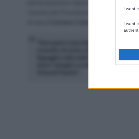
partecipazione registrata, sotto la guid
I want t
l'ausilio del Presidente
Sergio De Piano
Ariano
Cristiano Colangelo
.
I want t
authenti
"Dare spazio a nuove figure significa per noi val
comunità, ma anche, nel segno della lunga tradi
linguaggio e nella realtà che le nuove generazi
dottor Colangelo e a tutti coloro che continuera
Orizzonti Popolari".