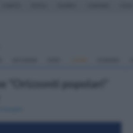
CASERTA
NAPOLI
SALERNO
CAMPANIA
ITALIA
o
À
DAI COMUNI
SPORT
CUCINA
ECONOMIA
C
ne "Orizzonti popolari"
 Colangelo