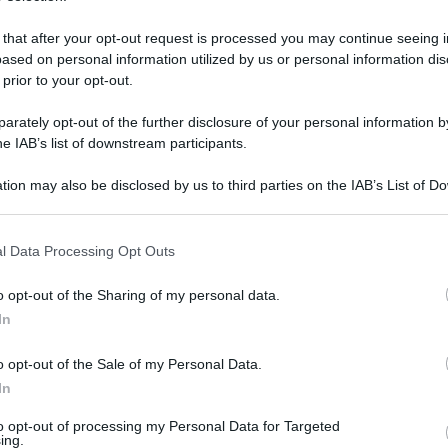
 that after your opt-out request is processed you may continue seeing i
ased on personal information utilized by us or personal information dis
 prior to your opt-out.
rately opt-out of the further disclosure of your personal information by
he IAB’s list of downstream participants.
tion may also be disclosed by us to third parties on the IAB’s List of 
 that may further disclose it to other third parties.
 that this website/app uses one or more Google services and may gath
l Data Processing Opt Outs
including but not limited to your visit or usage behaviour. You may click 
 to Google and its third-party tags to use your data for below specifi
 luglio 2026 alle 18:03
o opt-out of the Sharing of my personal data.
ogle consent section.
In
ea convegnistica chiara e riconoscibile, come
ra e sull’approfondimento della saggistica...
o opt-out of the Sale of my Personal Data.
In
valori storici"
. L’Associazione Orizzonti
to opt-out of processing my Personal Data for Targeted
 percorso culturale e associativo, con
ing.