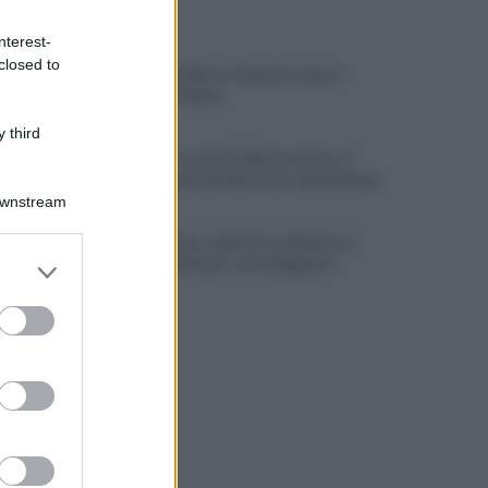
ULTIME NOTIZIE
nterest-
closed to
Montoro, addio a Gerardo Caruso:
comunità in lutto
 third
Maltempo, scatta l'allerta meteo: in
arrivo temporali improvvisi e grandinate
Downstream
Grande Sarno, confronto a Montoro:
er and store
"Subito confronto con la Regione"
to grant or
ed purposes