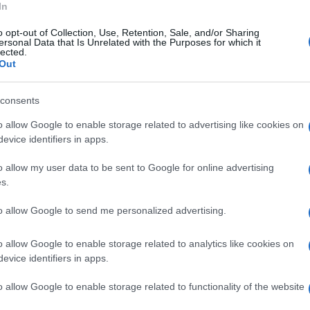
In
a propria presenza nel dibattito pubblico,
 nell'approfondimento politico.
o opt-out of Collection, Use, Retention, Sale, and/or Sharing
ersonal Data that Is Unrelated with the Purposes for which it
lected.
Out
 linea convegnistica chiara e riconoscibile,
e della lettura e sull’approfondimento della
consents
à predisposti due incontri, all'inizio di
o allow Google to enable storage related to advertising like cookies on
evice identifiers in apps.
approfondisca i grandi elementi valoriali,
o allow my user data to be sent to Google for online advertising
s.
l conservatorismo, ma che invece trovano
to allow Google to send me personalized advertising.
liberale e, ancor più, nella sensibilità
urzo.
o allow Google to enable storage related to analytics like cookies on
evice identifiers in apps.
entrata di numerosi giovani che hanno
o allow Google to enable storage related to functionality of the website
nti Popolari. In considerazione dell'ampia