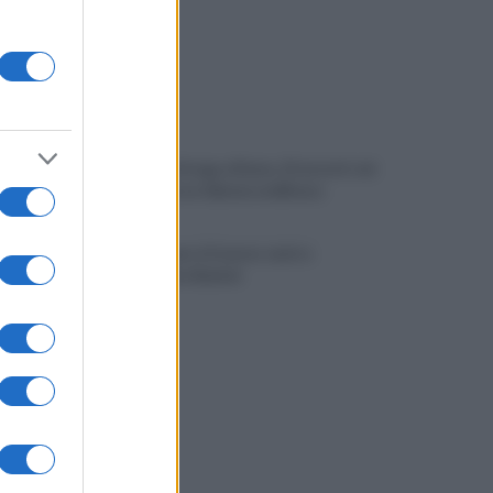
Spaccio di droga a Roma, 13 arresti: nei
guai anche un 26enne avellinese
Tariq Owens è il nuovo centro
dell'Avellino Basket