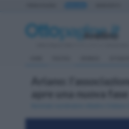
PRIMA PAGINA
AVELLINO
BENEVENTO
Sabato 8 Agosto 2026
| Direttore Editoriale:
Antonio Sass
HOME
POLITICA
CRONACA
ATTUALIT
Ariano: l'associazio
apre una nuova fase
Nominato coordinatore cittadino Cristiano