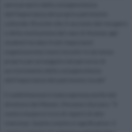
parta proprio dalla consapevolezza
dell'importanza del proprio patrimonio
culturale. Ricordo che il racconto del recupero
e della restituzione del vaso di Assteas agli
studenti ha dato frutti importanti:
organizzeremo nuovi incontri in tal senso
proprio per proseguire nel percorso di
accrescimento della consapevolezza
dell'importanza del patrimonio locale”
E soddisfazione è stata espressa anche dal
direttore del Museo, Vincenzo Zuccaro: “Il
nostro museo è ricco di reperti di alto
interesse. Questo evento è significativo: il