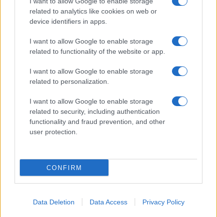
I want to allow Google to enable storage
related to analytics like cookies on web or
device identifiers in apps.
I want to allow Google to enable storage
related to functionality of the website or app.
I want to allow Google to enable storage
CHI SIAMO
CONTATTI
PUBBLICITÀ
LAVORA CON NOI
related to personalization.
PRIVACY / COOKIE POLICY
PREFERENZE PRIVACY
I want to allow Google to enable storage
OTTO CHANNEL
related to security, including authentication
functionality and fraud prevention, and other
user protection.
Registrazione del Tribunale di Avellino n. 331 del 23/11/1995
Iscritto al Registro degli Operatori di Comunicazione n. 37512
© Riproduzione Riservata – Ne è consentita esclusivamente una
CONFIRM
riproduzione parziale con citazione della fonte corretta
www.ottopagine.it
Data Deletion
Data Access
Privacy Policy