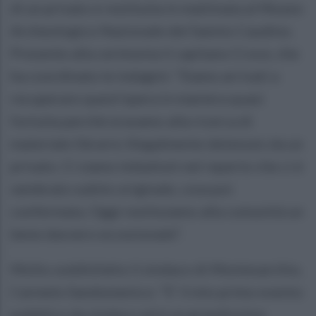
di un privato e restituita in mattinata al Museo
Archeologico Nazionale del Sannio Caudino.
Presente alla cerimonia il capitano Croce, che
ha coordinato le indagini: “Siamo arrivati a
recuperare quest'opera in maniera quasi
fortuita perché eravamo alla ricerca di
materiale librario illegalmente detenuto da un
privato. Ci siamo imbattuti nel reperto che ci è
sembrato subito originale, cosa poi
confermata. Oggi restituiamo alla comunità un
bene davvero eccezionale”.
Molto soddisfatto il sindaco di Montesarchio,
Carmelo Sandomenico: “E' il mio primo evento
pubblico da sindaco ed è un grandissimo