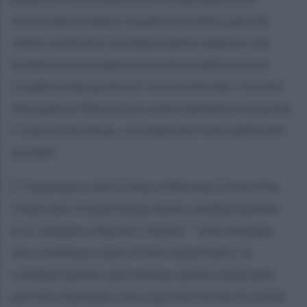
onore partecipare a questo evento, perché
viene restituito un importante reperto che
testimonia la valenza assoluta della nostra
Caudium dal punto di vista culturale: ricordo
che questo Museo ha come elemento di punta
il vaso di Assteas, considerato il più bello del
mondo”.
E l'assessore alla Cultura Morena Cecere ha
rimarcato l'importanza della collaborazione
tra Comune e Nucleo Tutela: “ Una sinergia
che continua a dare frutti importanti: la
collaborazione sarà estesa anche ai giovani
perché riteniamo che la prima forma di tutela