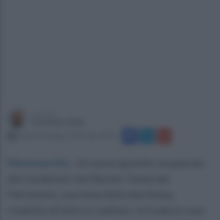
a cura di
Cristiano Vella
venerdì 16 giugno 2023 alle 18:13
Montesarchio
.
Un nuovo gioiello recuperato
dai Carabinieri del Nucleo Tutela del
Patrimonio, una testa della dea Atena,
risalente all'antica Caudium, ritrovata in casa