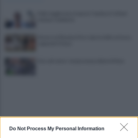
Dalla maggioranza risposta "mediocre" al flash
mob per l'ambiente
Stasera col Ravenna Floro riparte dalle certezze...
sognando Firenze
Asia call center: temporanei problemi di linea
Do Not Process My Personal Information
Era ai domiciliari, trovato all'esterno
dell'abitazione e portato in carcere