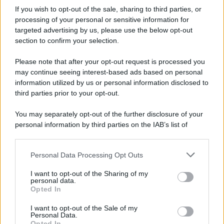
If you wish to opt-out of the sale, sharing to third parties, or
processing of your personal or sensitive information for
Benevento, Floro Flores ne convoca 25 per la gara
targeted advertising by us, please use the below opt-out
di Coppa Italia
section to confirm your selection.
Please note that after your opt-out request is processed you
may continue seeing interest-based ads based on personal
information utilized by us or personal information disclosed to
third parties prior to your opt-out.
You may separately opt-out of the further disclosure of your
personal information by third parties on the IAB’s list of
downstream participants.
Personal Data Processing Opt Outs
This information may also be disclosed by us to third parties
on the IAB’s List of Downstream Participants that may further
I want to opt-out of the Sharing of my
disclose it to other third parties.
personal data.
Opted In
Please note that this website/app uses one or more Google
services and may gather and store information including but
I want to opt-out of the Sale of my
Personal Data.
not limited to your visit or usage behaviour. You may click to
Opted In