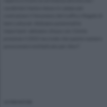
reperto è frutto di un'intensa attività che i
carabinieri hanno messo in campo per
contrastare il fenomeno del traffico illegale di
beni culturali. Abbiamo potenzialità
importanti: abbiamo chiuso con 11mila
presenze il 2022 ma credo che questo numero
possa essere moltiplicato per dieci”.
ULTIME NOTIZIE