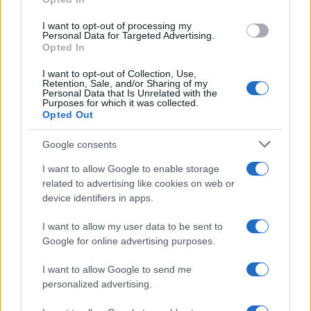
grant or deny consent to Google and its third-party tags to
use your data for below specified purposes in below Google
I want to opt-out of processing my
consent section.
Personal Data for Targeted Advertising.
Opted In
I want to opt-out of Collection, Use,
Retention, Sale, and/or Sharing of my
Personal Data that Is Unrelated with the
Purposes for which it was collected.
Opted Out
Google consents
I want to allow Google to enable storage
related to advertising like cookies on web or
device identifiers in apps.
I want to allow my user data to be sent to
Google for online advertising purposes.
I want to allow Google to send me
personalized advertising.