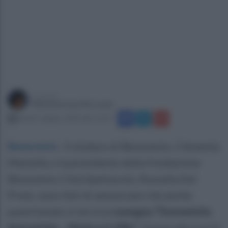
a cura di
Mariateresa De Lucia
lunedì 1 giugno 2026 alle 12:25
Benevento
.
Il sindaco di Benevento, Clemente
Mastella, e la presidente della Fondazione
Benevento Città Spettacolo, Rossella Del
Prete, sono lieti di annunciare che anche
quest'estate si terrà la
rassegna “Domeniche
Armoniche – Musica in Villa”
. Giunta alla sua IV