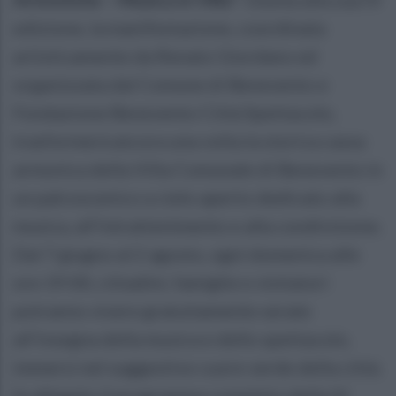
edizione, la manifestazione, coordinata
artisticamente da Renato Giordano ed
organizzata dal Comune di Benevento e
Fondazione Benevento Città Spettacolo,
trasformerà ancora una volta la storica cassa
armonica della Villa Comunale di Benevento in
un palcoscenico a cielo aperto dedicato alla
musica, all’intrattenimento e alla condivisione.
Dal 7 giugno al 2 agosto, ogni domenica alle
ore 19:00, cittadini, famiglie e visitatori
potranno vivere gratuitamente serate
all’insegna della musica e dello spettacolo,
immersi nel suggestivo cuore verde della città.
In allegato il programma completo della IV