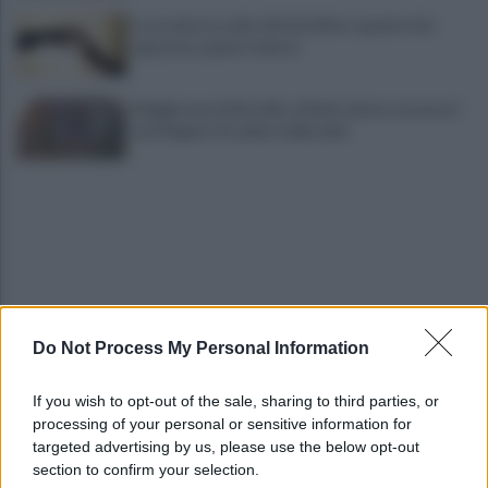
La strada, la scelta di farla finita: quante vite
spezzate, quanto dolore
Maggioranza Mastella: al flash mob ex assessori
non fingano di cadere dalle nubi
Do Not Process My Personal Information
Benevento: disagi nell’erogazione idrica a San
Vitale e via Sant’Angelo a Piesco
If you wish to opt-out of the sale, sharing to third parties, or
processing of your personal or sensitive information for
Benevento-Ravenna, Floro Flores: "Obiettivo
targeted advertising by us, please use the below opt-out
salvezza. Abbiamo la fame di sempre"
section to confirm your selection.