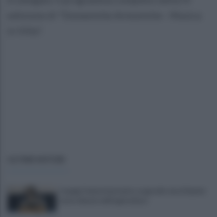
edizione di "Domeniche Armoniche - Musica
in Villa".
ULTIME NOTIZIE
Copagri: bene intervento su gasolio ma al Sannio
serve rilancio dell'agricoltura