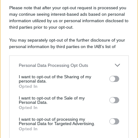
Please note that after your opt-out request is processed you
may continue seeing interest-based ads based on personal
information utilized by us or personal information disclosed to
third parties prior to your opt-out.
You may separately opt-out of the further disclosure of your
personal information by third parties on the IAB’s list of
downstream participants.
Personal Data Processing Opt Outs
This information may also be disclosed by us to third parties
on the IAB’s List of Downstream Participants that may further
I want to opt-out of the Sharing of my
disclose it to other third parties.
personal data.
Opted In
Please note that this website/app uses one or more Google
services and may gather and store information including but
I want to opt-out of the Sale of my
Personal Data.
not limited to your visit or usage behaviour. You may click to
Opted In
grant or deny consent to Google and its third-party tags to
use your data for below specified purposes in below Google
I want to opt-out of processing my
consent section.
Personal Data for Targeted Advertising.
Opted In