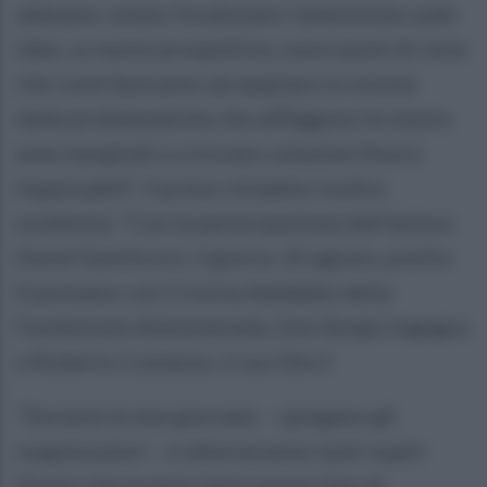
abbiamo voluto focalizzare l’attenzione sulle
idee, su nuove prospettive, nuovi punti di vista
che contribuiranno ad ampliare la visione
delle problematiche che affliggono le nostre
aree marginali e a trovare soluzioni finora
impensabili”. Il primo cittadino inoltre
evidenzia: “Con la partecipazione dell’autore
David Gentilcore, il giorno 10 agosto, preilio
Esentiamo con Cristina Addabbo della
Fondazione Attmmanuele, Don Sergio Ingegno
e Roberto Costanzo, il suo libro”.
“Durante le due giornate – spiegano gli
organizzatori - si alterneranno tanti ospiti
illustri che proporranno nuove idee di