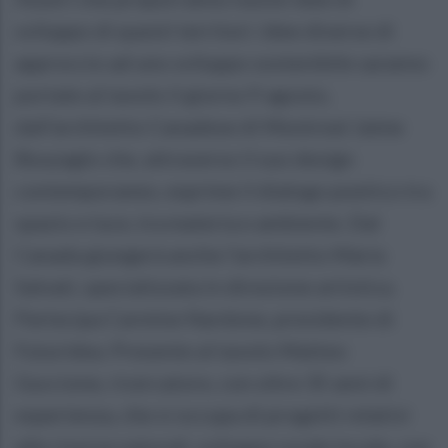
sviluppo di questi territori. Idee diverse di
approccio ad uno sviluppo sostenibile saranno
portate al tavolo il giorno 9 agosto,
dall’architetto Canadese di Montreal Jaime
Bouzaglo che, attraverso il suo design
contemporaneo, esprime il dialogo poetico tra
spazio e luce, tra materia e ambiente. Dal
Canada giungerà anche l’architetto Maria
Salvati, specializzata in direzione artistica.
Partecipa Carmine Nardone, presidente di
Futuridea. Presente al tavolo Matteo
Guccione, ricercatore, con oltre 35 anni di
esperienza, che si occupa di progetti relativi
alle risorse naturali, sviluppo rurale locale, con