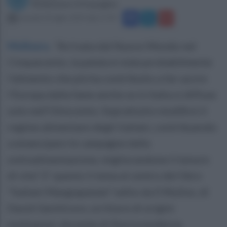
Redazione Ottopagine
martedì 23 luglio 2019 alle 17:59
Molinara
.
“Arrivata dal Nuovo Mondo nel
Cinquecento, la patata è stata probabilmente
l’alimento che più ha contribuito a far uscire
l’Europa dalla fame anche se in Italia si diffuse
solo nell’Ottocento. Soprattutto modificò il
regime alimentare degli italiani, contribuendo
a emancipare le campagne dalla
sottoalimentazione, migliorandone il tenore
di vita”. E' questo il tema al centro del libro
“Italiani Mangiapatate” edito da Il Mulino, di
David Gentilcore, scrittore di origini
molinaresi, docente di Storia moderna