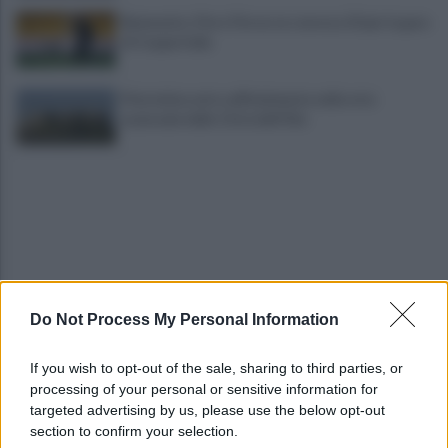
Benevento, Floro Flores ne convoca 25 per la gara
di Coppa Italia
Pietrelcina entra ufficialmente nella rete
nazionale delle Città dell’Olio
Do Not Process My Personal Information
Cherubini si avvicina: prestito con obbligo di
riscatto in caso di serie A
If you wish to opt-out of the sale, sharing to third parties, or
processing of your personal or sensitive information for
È morto Roberto Costanzo, addio a un grande
targeted advertising by us, please use the below opt-out
protagonista della politica sannita
section to confirm your selection.