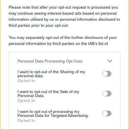
Please note that after your opt-out request is processed you
may continue seeing interest-based ads based on personal
information utilized by us or personal information disclosed to
third parties prior to your opt-out.
You may separately opt-out of the further disclosure of your
personal information by third parties on the IAB’s list of
downstream participants.
Personal Data Processing Opt Outs
This information may also be disclosed by us to third parties
on the IAB’s List of Downstream Participants that may further
I want to opt-out of the Sharing of my
disclose it to other third parties.
personal data.
Opted In
Please note that this website/app uses one or more Google
services and may gather and store information including but
I want to opt-out of the Sale of my
Personal Data.
not limited to your visit or usage behaviour. You may click to
Opted In
grant or deny consent to Google and its third-party tags to
use your data for below specified purposes in below Google
I want to opt-out of processing my
consent section.
Personal Data for Targeted Advertising.
Opted In