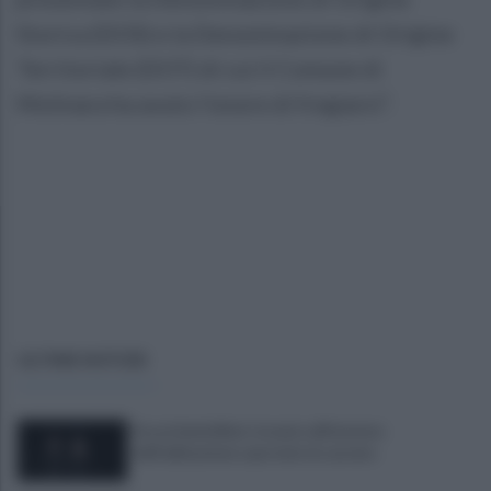
Storica (DOS) e la Denominazione di Origine
Territoriale (DOT) di cui il Comune di
Molinara ha avuto l’onore di fregiarsi”.
ULTIME NOTIZIE
Era ai domiciliari, trovato all'esterno
dell'abitazione e portato in carcere