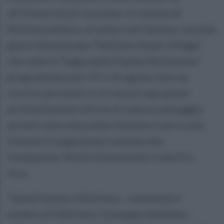
all’Università di Leicester. Il comune di
Molinara dedica, al tubero più famoso, una due
giorni denominata “Molinara Smart Village”
che vede la “Sagra della Patata Molinarese”
programmata per il 9 e 10 agosto fare da
cornice ad eventi in cui nuove ispirazioni
architettoniche intrise di cultura, paesaggio
ed arte sono mescolate insieme e non a caso.
L’evento è organizzato insieme alla
Fondazione 'Attilio Emmanuele' e alla Pro
loco.
“Quest’estate a Molinara - commenta il
sindaco di Molinara, Giuseppe Addobbo -