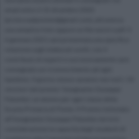
email entro il 31 dicembre 2020
(prolocoadpontem@gmail.com), attraverso
una semplice foto oppure un file word o pdf. Il
6 gennaio 2021 sarà presentata una specifica
relazione sugli elaborati svolti, con il
contributo di esperti e successivamente sarà
consegnato un riconoscimento ad ogni
bambino. Il giorno stesso saranno resi noti i 10
vincitori del premio 'Insegnante Giuseppe
Palumbo', un alunno per ogni classe della
Scuola Primaria di Ponte. Il Premio intitolato
all’Insegnante Giuseppe Palumbo terrà in
considerazione la capacità degli studenti di
trasferire alla Comunità un'idea propositiva