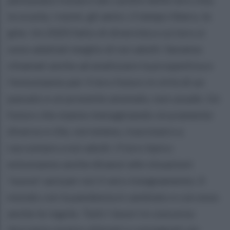
la scuola, i nonni, gli amici, il tempo libero, le
gite. Un 2020 fatto di diversità a cui loro si
sono adattati meglio di noi adulti. Saranno
chiamati anche ad analizzare la prospettiva e
l'entusiasmo per il loro futuro in virtù di un
passato e un presente anomalo, non usuale. Un
futuro che stanno immaginando sicuramente
diverso e che, vorremmo, riuscissero a
raccontare a noi adulti. Il loro tipico
entusiasmo anche dinanzi alle situazioni
'nuove' sarà per noi il vero insegnamento. Il
mondo con la pandemia è cambiato e con esso
anche le regole. Tutti i lavori in concorso
dovranno essere ultimati e consegnati via