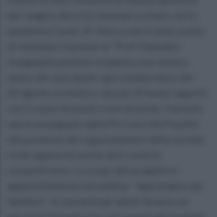
per reagire alla crisi venutasi a creare con la
pandemia Covid-19. Non a caso è stato scelto
di intitolare il premio al “Prof. Palumbo”,
insegnante pontese e maestro non severo,
amico dei suoi alunni, già collaboratore del
Dirigente scolastico, veicolo di buoni rapporti
con il corpo docente e non docente. Il premio
verrà consegnato dalla Pro Loco Ad Pontem
alla presenza dei rappresentanti della società
civile appena le norme anti-covid lo
consentiranno. Lo scopo del progetto è
apparentemente incredibile: "apprendere dai
bambini"; in sostanza gli adulti faranno un
percorso formativo in cui saranno gli studenti