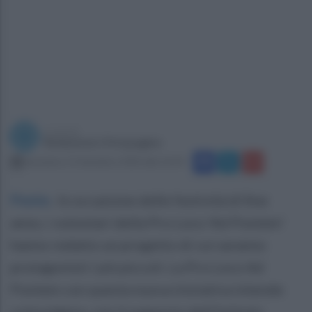
a cura di
Redazione Ottopagine
domenica 13 dicembre 2020 alle 16:43
Ponte
.
In occasione delle festività di fine
anno, i volontari della Pro Loco 'Ad Pontem'
hanno redatto un progetto di cui saranno
protagonisti i più piccoli. La Pro Loco Ad
Pontem con questa nuova iniziativa intende
coinvolgere, con il supporto dell'Istituto