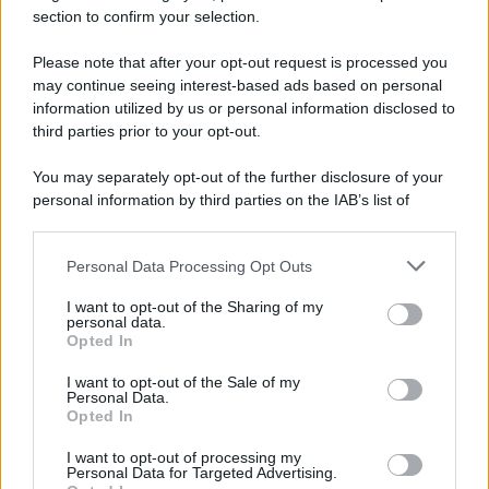
incontrano Elly Schlein
section to confirm your selection.
Please note that after your opt-out request is processed you
may continue seeing interest-based ads based on personal
information utilized by us or personal information disclosed to
third parties prior to your opt-out.
You may separately opt-out of the further disclosure of your
personal information by third parties on the IAB’s list of
downstream participants.
Personal Data Processing Opt Outs
This information may also be disclosed by us to third parties
on the IAB’s List of Downstream Participants that may further
I want to opt-out of the Sharing of my
disclose it to other third parties.
personal data.
Opted In
Please note that this website/app uses one or more Google
services and may gather and store information including but
I want to opt-out of the Sale of my
Personal Data.
not limited to your visit or usage behaviour. You may click to
Opted In
grant or deny consent to Google and its third-party tags to
use your data for below specified purposes in below Google
I want to opt-out of processing my
consent section.
Personal Data for Targeted Advertising.