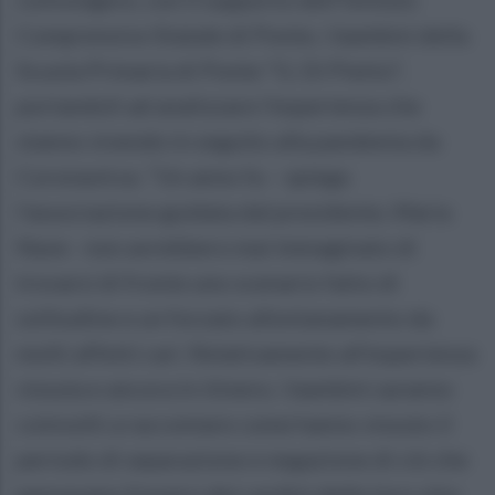
Comprensivo Statale di Ponte, i bambini della
Scuola Primaria di Ponte "G. Di Pietto",
portandoli ad analizzare l'esperienza che
stanno vivendo in seguito alla pandemia da
Coronavirus. “Un anno fa – spiega
l'associazione guidata dal presidente, Maria
Nave - non avrebbero mai immaginato di
trovarsi di fronte uno scenario fatto di
solitudine e un forzato allontanamento da
molti affetti cari. Relativamente all'esperienza
vissuta e ancora in itinere, i bambini saranno
coinvolti a raccontare come hanno vissuto il
periodo di separazione e negazione di ciò che
pensavano fossero dei cardini delle loro vita: