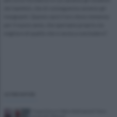
dei bambini, che di conseguenza saranno gli
insegnanti. Questo sarà il loro dono immenso
per il nuovo anno, che speriamo proprio sia
migliore di quello che si avvia a concludersi”.
ULTIME NOTIZIE
Trequartista, tra Talia e Verdi spunta il "terzo
incomodo": Manconi