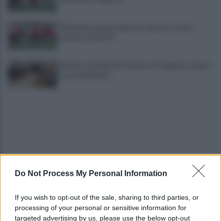
Benevento a porte aperte: manovra a tutta
velocità. LE FOTO
Miasmi: cittadini in Prefettura "Vogliamo sapere
cosa respiriamo"
Do Not Process My Personal Information
Traffico e parcheggi, i residenti di via Boccalini
"situazione insostenibile"
If you wish to opt-out of the sale, sharing to third parties, or
processing of your personal or sensitive information for
I vertici del Partito democratico del Sannio
targeted advertising by us, please use the below opt-out