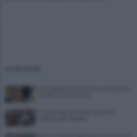
ULTIME NOTIZIE
Tossicodipendente, li minaccia: mando qualcuno
a uccidervi, vi faccio bruciare
A Castelvenere una ‘Vinitaly’ estiva delle
eccellenze della Campania
Mercato: Cherubini ultimo giorno di tournée, poi