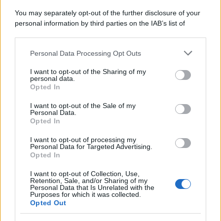
You may separately opt-out of the further disclosure of your
personal information by third parties on the IAB’s list of
downstream participants.
Personal Data Processing Opt Outs
This information may also be disclosed by us to third parties
on the IAB’s List of Downstream Participants that may further
I want to opt-out of the Sharing of my
disclose it to other third parties.
personal data.
Opted In
Please note that this website/app uses one or more Google
services and may gather and store information including but
I want to opt-out of the Sale of my
Personal Data.
not limited to your visit or usage behaviour. You may click to
Opted In
grant or deny consent to Google and its third-party tags to
use your data for below specified purposes in below Google
I want to opt-out of processing my
consent section.
Personal Data for Targeted Advertising.
Opted In
I want to opt-out of Collection, Use,
Retention, Sale, and/or Sharing of my
Personal Data that Is Unrelated with the
Purposes for which it was collected.
Opted Out