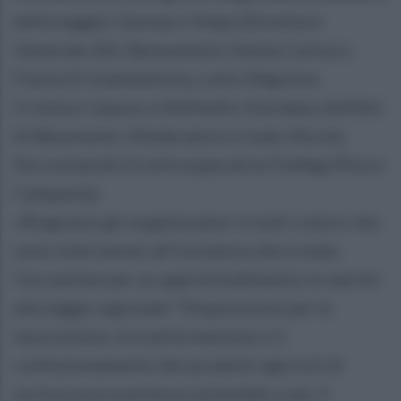
della legge); Gennaro Volpe (Direttore
Generale ASL Benevento); Danila Carlucci,
Flavia Di Giambattista, Lelio Mignone,
Cristina Caiazzo e Raffaello Giordano dell’Asl
di Benevento. Moderatore è stato Nicola
De Leonardis (Confcooperative FedAgriPesca
Campania).
«Ringrazio gli organizzatori e tutti coloro che
sono intervenuti all’iniziativa che è stata
l’occasione per un approfondimento in merito
alla legge regionale “Disposizioni per la
lavorazione, la trasformazione e il
confezionamento dei prodotti agricoli di
esclusiva provenienza aziendale e per il