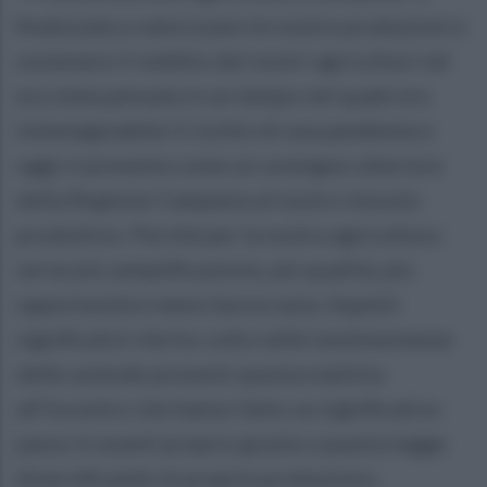
finalizzata a valorizzare le nostre produzioni e
sostenere il reddito dei nostri agricoltori ed
era stata pensata in un tempo nel quale era
inimmaginabile il rischio di una pandemia e
oggi si presenta come un sostegno ulteriore
della Regione Campania al nostro tessuto
produttivo. Perché per la nostra agricoltura
serve più semplificazione, più qualità, più
opportunità e meno burocrazia. Aspetti
significativi che ho colto nelle testimonianze
delle aziende presenti questa mattina
all’incontro che hanno fatto un significativo
passo in avanti proprio grazie a questa legge
diversificando le proprie produzioni».