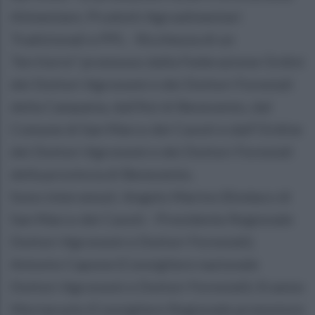
Alimentare. Prodotti Agroalimentari
Tradizionali e PPL - Ricchezza di un
Territorio” promosso dalla Federazione Ordini
dei Dottori Agronomi e dei Dottori Forestali
della Campania, dall’Asl di Benevento, dal
Comune di San Marco dei Cavoti e dall’Ordine
dei Dottori Agronomi e dei Dottori Forestali
della provincia di Benevento.
Sono intervenuti: Angelo Marino (Sindaco di
San Marco dei Cavoti - Presidente Regionale
Dottori Agronomi e Dottori Forestali);
Antonio Capone (Consigliere nazionale
Dottori Agronomi e Dottori Forestali); Erasmo
Mortaruolo (Consigliere Regionale promotore