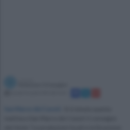
a cura di
Redazione Ottopagine
martedì 16 aprile 2024 alle 16:21
San Marco dei Cavoti
.
Si è tenuto questa
mattina a San Marco dei Cavoti il convegno
dal titolo “Le produzioni locali e la Sicurezza