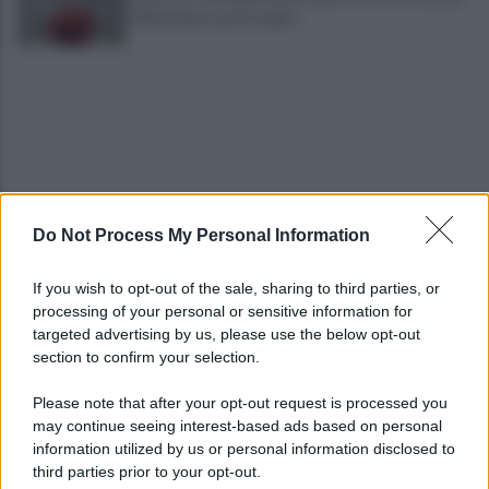
il Benevento potrà agire
Do Not Process My Personal Information
Tony Prisco, tutto pronto per una regia da
"Oscar"
If you wish to opt-out of the sale, sharing to third parties, or
processing of your personal or sensitive information for
Imprenditore onoranze funebri, nell'auto un
targeted advertising by us, please use the below opt-out
lampeggiante delle forze di polizia
section to confirm your selection.
Please note that after your opt-out request is processed you
may continue seeing interest-based ads based on personal
information utilized by us or personal information disclosed to
third parties prior to your opt-out.