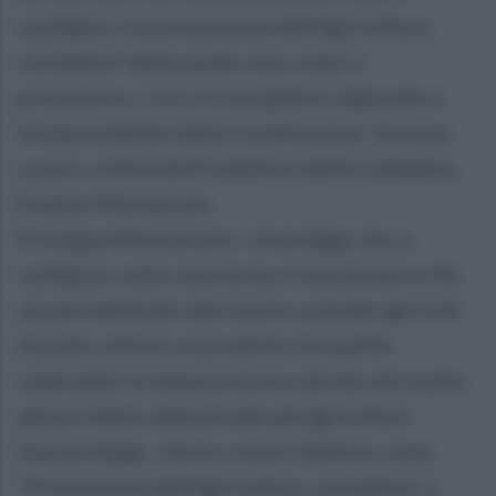
sostegno e la promozione dell'agricoltura
contadina” della quale sono stato il
promotore». Così il Consigliere regionale e
Vicepresidente della Commissione Turismo,
Lavoro e Attività Produttive della Campania,
Erasmo Mortaruolo.
Prosegue Mortaruolo: «Una legge che si
configura come una norma rivoluzionaria che
sta permettendo alle nostre aziende agricole
di poter offrire un prodotto di qualità
superando le impasse burocratiche che molto
spesso hanno demotivato gli agricoltori.
Questa legge, che ho voluto definire come
“Promozione dell'agricoltura contadina”, è