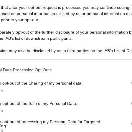
campi di via Salvemini.
 that after your opt-out request is processed you may continue seeing i
ased on personal information utilized by us or personal information dis
 prior to your opt-out.
ato 19 giugno 2021
Benevento 5, il sogno è diventato
rately opt-out of the further disclosure of your personal information by
altà!
he IAB’s list of downstream participants.
tion may also be disclosed by us to third parties on the IAB’s List of 
iti promossi in serie A2 dopo la vittoria casalinga sulla
 that may further disclose it to other third parties.
sportiva Futura.
 that this website/app uses one or more Google services and may gath
l Data Processing Opt Outs
including but not limited to your visit or usage behaviour. You may click 
 to Google and its third-party tags to use your data for below specifi
o opt-out of the Sharing of my personal data.
ogle consent section.
ato 15 maggio 2021
In
Il Giro d'Italia visto con gli occhi dei
fosi
o opt-out of the Sale of my Personal Data.
In
de successo di pubblico per la corsa rosa arrivata per la
dicesima volta nel Sannio.
to opt-out of processing my Personal Data for Targeted
ing.
In