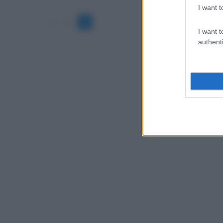
I want t
«
1
2
I want t
authenti