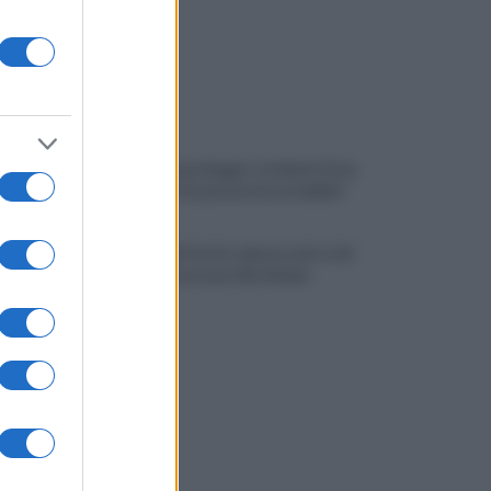
Traffico e parcheggi, i residenti di via
Boccalini "situazione insostenibile"
I vertici del Partito democratico del
Sannio incontrano Elly Schlein