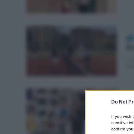
ven
Be
Le f
sign
mer
Do Not Pr
pr
If you wish 
C
sensitive in
confirm your
Il t