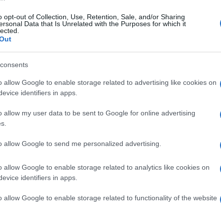
o opt-out of Collection, Use, Retention, Sale, and/or Sharing
ersonal Data that Is Unrelated with the Purposes for which it
ato 15 maggio 2021
lected.
Giro d'Italia: Guardia Sanframondi si
Out
lora di rosa
consents
tava frazione è partita da Foggia e arriva nel piccolo paese
o allow Google to enable storage related to advertising like cookies on
nita dopo 170 km
evice identifiers in apps.
o allow my user data to be sent to Google for online advertising
s.
vedì 13 maggio 2021
Il "Nuovo Pedale Sannita" anticipa il
to allow Google to send me personalized advertising.
ro d'Italia
o allow Google to enable storage related to analytics like cookies on
cloamatori di San Leucio del Sannio hanno provato per
evice identifiers in apps.
pagine.it la tappa sannita
o allow Google to enable storage related to functionality of the website