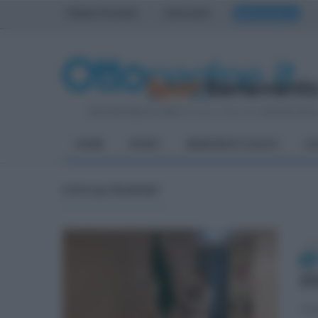
PRIMA PAGINA
AVELLINO
BENEVENTO
Giovedì 6 Agosto 2026
| Direttore Editoriale:
Antonio Sass
HOME
SPORT
BENEVENTO CALCIO
CA
FOTO ALTRI SPORT
lun
2
Tutt