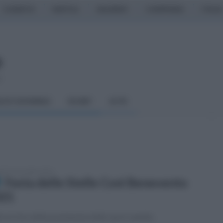
CASERTA
NAPOLI
SALERNO
CAMPANIA
ITALIA
o
LCIO GIOVANILE
RUGBY
ALTRI
edì 15 novembre 2021
Festa delle Stelle Coni Benevento
021
e le foto delle premiazioni dello sport sannita