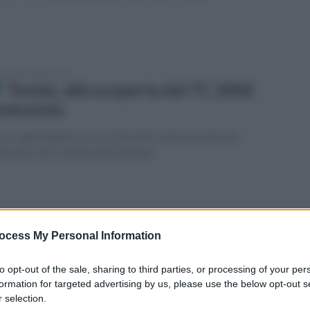
erdì 22 ottobre 2021
Tennis, alla scoperta del TC 2002
nevento
oto dell'impianto di via Salvemini e dei momenti più
ificatici dei campionati disputati.
coledì 20 ottobre 2021
TC 2002 Benevento, i vincitori della
ocess My Personal Information
ima tappa del Circuito Giovanile
to opt-out of the sale, sharing to third parties, or processing of your per
ampano
formation for targeted advertising by us, please use the below opt-out s
 selection.
orneo, che ha visto la via circa ottanta atleti, è andato in scena