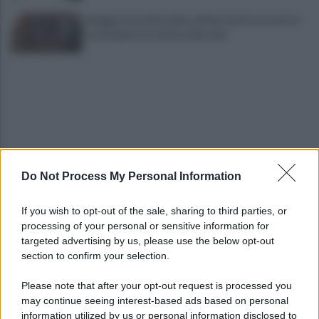
Maggioranza Mastella: al flash mob ex assessori
non fingano di cadere dalle nubi
Do Not Process My Personal Information
Benevento: disagi nell’erogazione idrica a San
Vitale e via Sant’Angelo a Piesco
If you wish to opt-out of the sale, sharing to third parties, or
processing of your personal or sensitive information for
Benevento-Ravenna, Floro Flores: "Obiettivo
targeted advertising by us, please use the below opt-out
salvezza. Abbiamo la fame di sempre"
section to confirm your selection.
Please note that after your opt-out request is processed you
may continue seeing interest-based ads based on personal
information utilized by us or personal information disclosed to