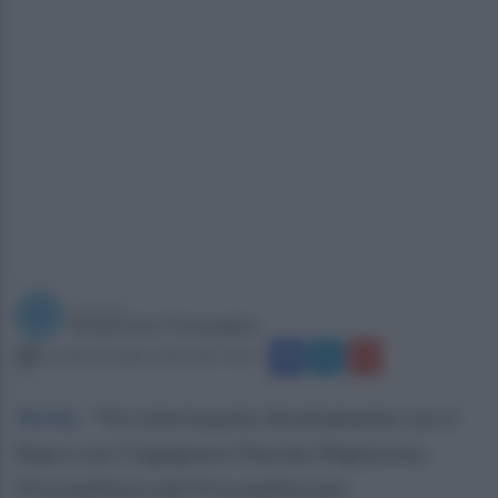
a cura di
Redazione Ottopagine
martedì 30 luglio 2024 alle 14:50
Airola
.
"Ho interloquito direttamente con il
Rup e con l’ingegnere Placido Migliorino,
Provveditore del Provveditorato