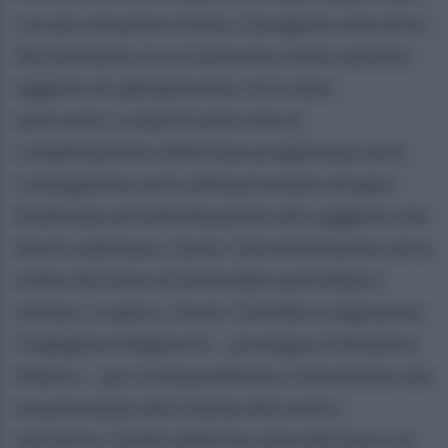
con piccole prescrizioni, il progetto esecutivo.
Nel momento in cui tali prescrizioni saranno
oggetto di adempimento, mi è stato
assicurato, si darà il nulla osta al
completamento della fase progettuale ed al
conseguente avvio della procedura di gara
finalizzata all’individuazione del soggetto che
dovrà realizzare i lavori. Verosimilmente verso
la fine del mese di Settembre potrebbero
iniziare, si spera, i lavori. Desidero ringraziare
l’ingegnere Migliorini – prosegue il Senatore
Matera – per la disponibilità e l’attenzione che
sta prestando alle istanze del nostro
territorio. Quello della facciata dell’Ipm è un