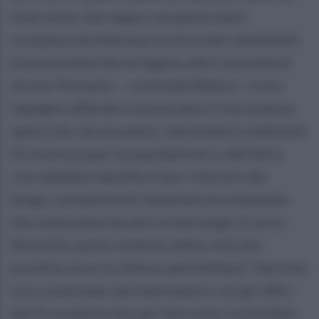
intervento che seguo con particolare
vicinanza ed interesse in forza dei sentimenti
di prossimità che mi legano alla Comunità di
Airola. Pertanto – conclude Matera - il mio
impegno affinchè si possa dare il via a questa
opera che, da una parte, ripristinerà condizioni
di sicurezza per la popolazione e, dall’altra,
con indubbio beneficio per il decoro del
luogo, consentirà di rimuovere le transenne
che stazionano da anni ormai lungo il corso
Montella, punto simbolo della città che
proietta verso la chiesa vanvitelliana”. Sarà mia
cura continuare ad interloquire con gli uffici
del Provveditorato per fare tutto il possibile