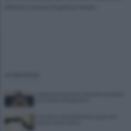
affinché si possa recuperare tempo.
ULTIME NOTIZIE
Copagri: bene intervento su gasolio ma al Sannio
serve rilancio dell'agricoltura
La strada, la scelta di farla finita: quante vite
spezzate, quanto dolore