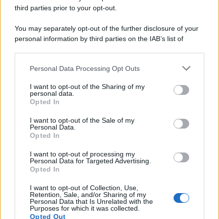
third parties prior to your opt-out.
You may separately opt-out of the further disclosure of your
personal information by third parties on the IAB’s list of
downstream participants.
Personal Data Processing Opt Outs
This information may also be disclosed by us to third parties
on the IAB’s List of Downstream Participants that may further
I want to opt-out of the Sharing of my
disclose it to other third parties.
personal data.
Opted In
Please note that this website/app uses one or more Google
services and may gather and store information including but
I want to opt-out of the Sale of my
Personal Data.
not limited to your visit or usage behaviour. You may click to
Opted In
grant or deny consent to Google and its third-party tags to
use your data for below specified purposes in below Google
I want to opt-out of processing my
consent section.
Personal Data for Targeted Advertising.
Opted In
I want to opt-out of Collection, Use,
Retention, Sale, and/or Sharing of my
Personal Data that Is Unrelated with the
Purposes for which it was collected.
Opted Out