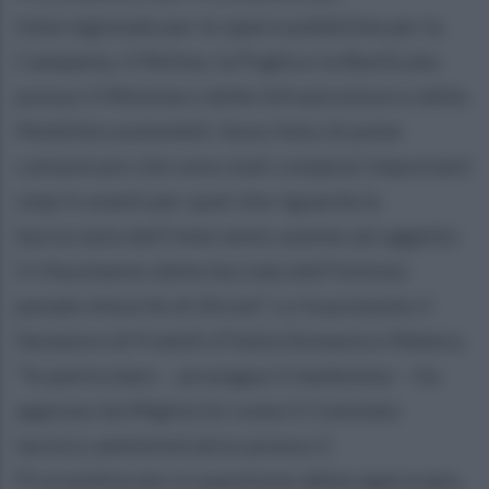
Interregionale per le opere pubbliche per la
Campania, il Molise, la Puglia e la Basilicata
presso il Ministero delle Infrastrutture e della
Mobilità sostenibili. Sono lieto di poter
comunicare che sono stati compiuti importanti
step in avanti per quel che riguarda la
burocrazia dell’intervento avente ad oggetto
il rifacimento della facciata dell’Istituto
penale minorile di Airola”. Lo fa presente il
Senatore di Fratelli d’Italia Domenico Matera.
“In particolare – prosegue il medesimo – ho
appreso da Migliorini come il Comitato
tecnico amministrativo presso il
Provveditorato in questione abbia approvato,