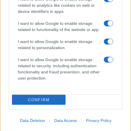
related to analytics like cookies on web or
device identifiers in apps.
I want to allow Google to enable storage
related to functionality of the website or app.
I want to allow Google to enable storage
CHI SIAMO
CONTATTI
PUBBLICITÀ
LAVORA CON NOI
related to personalization.
PRIVACY / COOKIE POLICY
PREFERENZE PRIVACY
I want to allow Google to enable storage
OTTO CHANNEL
related to security, including authentication
functionality and fraud prevention, and other
user protection.
Registrazione del Tribunale di Avellino n. 331 del 23/11/1995
Iscritto al Registro degli Operatori di Comunicazione n. 37512
© Riproduzione Riservata – Ne è consentita esclusivamente una
CONFIRM
riproduzione parziale con citazione della fonte corretta
www.ottopagine.it
Data Deletion
Data Access
Privacy Policy