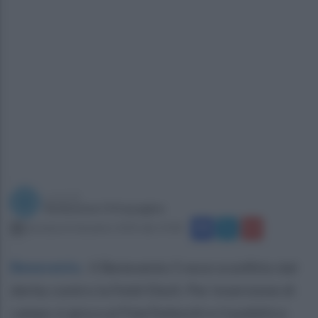
a cura di
Redazione Ottopagine
domenica 8 dicembre 2024 alle 19:08
Benevento
.
Il Benevento 5 esce sconfitto dal
derby contro la Feldi Eboli. Per inversione di
campo si gioca al PalaTedeschi e il pubblico