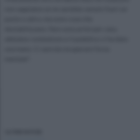
non sappiamo se ne sarebbe venuto fuori un
punto o altro, ma sono cose che
destabilizzano. Non sono primi per caso,
abbiamo combattuto e il pubblico ci ha dato
una mano. Ci sarà da recuperare forza
mentale".
ULTIME NOTIZIE