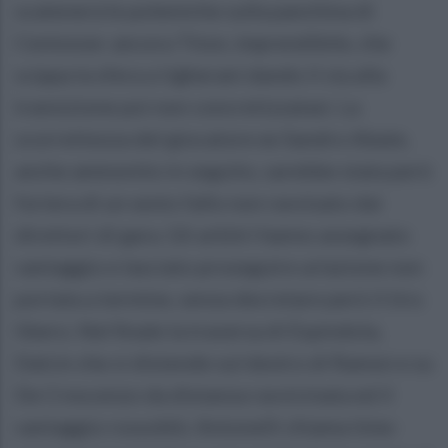
scatenerà le polemiche sulla panchina di
Centonze: ancora Titon, imprendibile, che
scippa la sfera a Ugherani dando il via alla
transizione poi non concretizzatasi. La
scorrettezza del giocatore ex Sandro Abate,
anche ammonito in seguito, sarebbe stata però
foriera di un sesto fallo non ravvisato dai
direttori di gara. Gli arbitri hanno assegnato
vantaggio e lasciato proseguire un'azione non
portata a termine, senza decretare però il tiro
libero. Nel finale la traversa di Espindola,
Dalcin che si distende sul destro di Ramon e su
De Crescenzo da distanza ravvicinata ed il
vantaggio rossoblù: Antonelli chiama time-