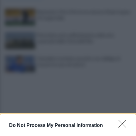
Benevento, Floro Flores ne convoca 25 per la gara
di Coppa Italia
Pietrelcina entra ufficialmente nella rete
nazionale delle Città dell’Olio
Cherubini si avvicina: prestito con obbligo di
riscatto in caso di serie A
Do Not Process My Personal Information
È morto Roberto Costanzo, addio a un grande
protagonista della politica sannita