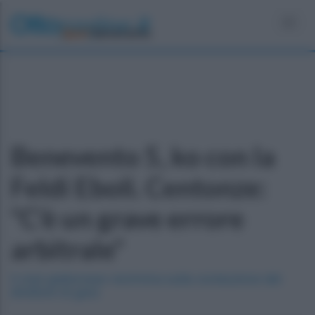
Toggl
Benevento 5, ko con la
Feldi Eboli. Centonze:
"C'è un grave errore
arbitrale"
Il club giallorosso recrimina sulla conduzione del
direttore di gara