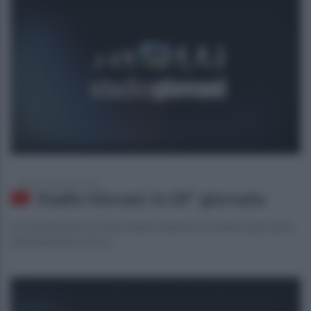
sabato 18 gennaio 2020
Stadio Giovani, la 18^ giornata
La trasmissione di Ottochannel dedicato al settore giovanile
del Benevento Calcio