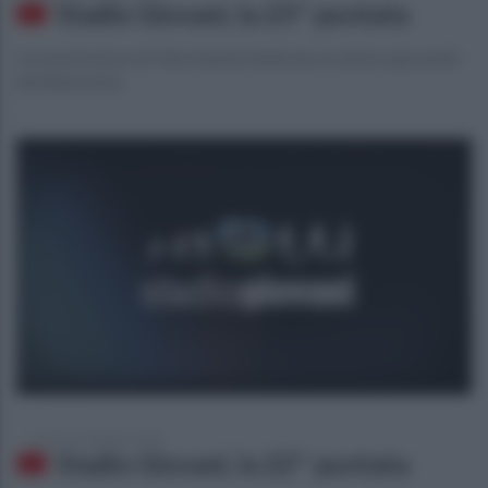
Stadio Giovani, la 23^ puntata
La trasmissione di Ottochannel dedicata al settore giovanile
del Benevento
venerdì 14 febbraio 2020
Stadio Giovani, la 22^ puntata