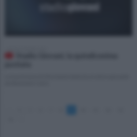
giovedì 12 dicembre 2019
Stadio Giovani, la quindicesima
puntata
La trasmissione di Ottochannel dedicata al settore giovanile
del Benevento Calcio
«
4
5
6
7
8
9
10
11
12
13
14
»