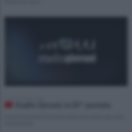
Benevento Calcio
giovedì 30 gennaio 2020
Stadio Giovani, la 20^ puntata
La trasmissione di Ottochannel dedicata al settore giovanile
del Benevento