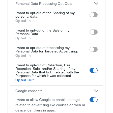
Personal Data Processing Opt Outs
This information may also be disclosed by us to third parties
on the IAB’s List of Downstream Participants that may further
I want to opt-out of the Sharing of my
disclose it to other third parties.
personal data.
Opted In
Please note that this website/app uses one or more Google
services and may gather and store information including but
I want to opt-out of the Sale of my
Personal Data.
not limited to your visit or usage behaviour. You may click to
Opted In
grant or deny consent to Google and its third-party tags to
use your data for below specified purposes in below Google
I want to opt-out of processing my
consent section.
Personal Data for Targeted Advertising.
Opted In
I want to opt-out of Collection, Use,
Retention, Sale, and/or Sharing of my
Personal Data that Is Unrelated with the
Purposes for which it was collected.
Opted Out
Google consents
I want to allow Google to enable storage
related to advertising like cookies on web or
device identifiers in apps.