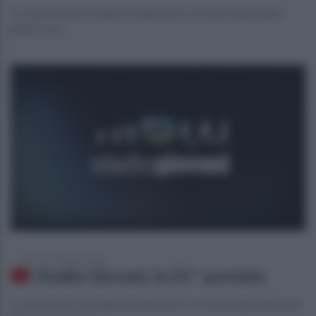
La trasmissione di approfondimento sul settore giovanile
giallorosso
venerdì 14 febbraio 2020
Stadio Giovani, la 21^ puntata
La trasmissione di approfondimento sul settore giovanile del