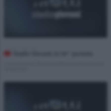
giovedì 19 dicembre 2019
Stadio Giovani, la 16^ puntata
La trasmissione di Ottochannel dedicata al settore giovanile
del Benevento