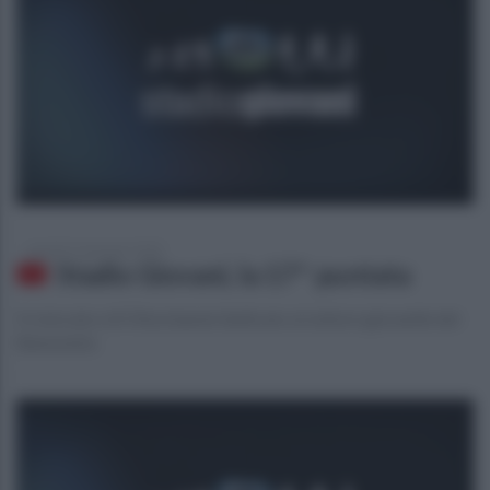
martedì 14 gennaio 2020
Stadio Giovani, la 17^ puntata
Il rotocalco di Ottochannel dedicato al settore giovanile del
Benevento