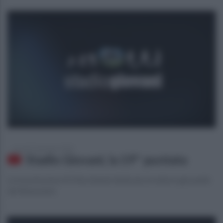
venerdì 24 gennaio 2020
Stadio Giovani, la 19^ puntata
La trasmissione di Ottochannel dedicata al settore giovanile
del Benevento