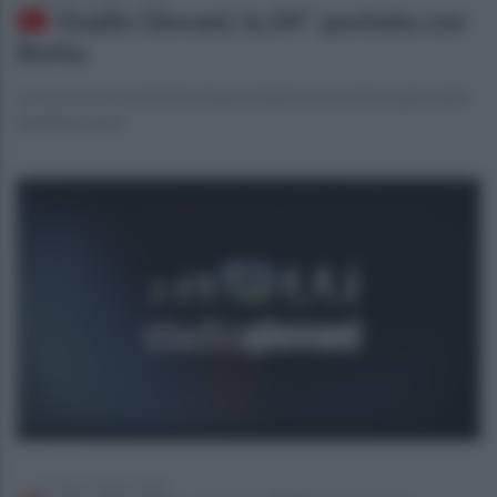
Stadio Giovani, la 24^ puntata con
Botta
La trasmissione di Ottochannel dedicata al settore giovanile
del Benevento
venerdì 21 febbraio 2020