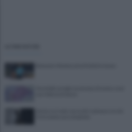
ULTIME NOTIZIE
Benevento-Ravenna ad un fischietto lucano
Vessichelli, un foglio excel nel pc di tecnico e mai
una richiesta di misura
Sei mia, se ti vedo con un altro ammazzo te e lui.
Poi le manda cuore di peluche