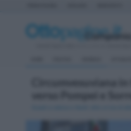
PRIMA PAGINA
AVELLINO
BENEVENTO
Venerdì 7 Agosto 2026
| Direttore Editoriale:
Antonio Sass
HOME
POLITICA
CRONACA
ATTUALIT
Circumvesuviana in ti
verso Pompei e Sor
Guasti a catena e ritardi: oltre un’ora di 