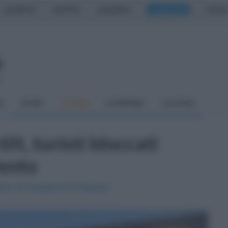
CASERTA
NAPOLI
SALERNO
CAMPANIA
ITALIA
o
À
SPORT
CUCINA
ECONOMIA
CULTURA
lt, turisti bloccati
rento
attesa nel weekend di Pasqua