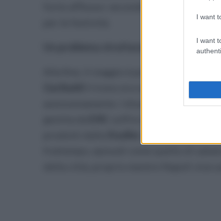
forte afflusso: secondo
Confesercenti
,
I want t
per le festività.
I want t
Un problema strutturale
authenti
Alla fine, il viaggio è proseguito in condi
Garibaldi
il treno era sovraffollato, con p
autonomamente. I disservizi della Circu
gestita da
EAV
, soffre da anni per la ve
prodotti dalla
Stadler
, ma l’entrata in s
frattempo, episodi come quello di sabat
della città, proprio mentre Napoli vive u