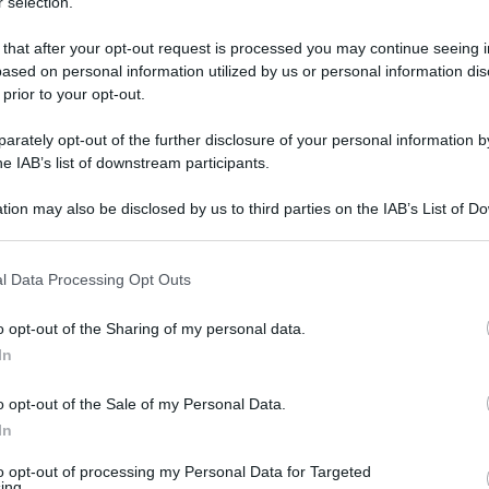
 selection.
 that after your opt-out request is processed you may continue seeing i
ased on personal information utilized by us or personal information dis
 prior to your opt-out.
rately opt-out of the further disclosure of your personal information by
he IAB’s list of downstream participants.
tion may also be disclosed by us to third parties on the IAB’s List of 
 that may further disclose it to other third parties.
 that this website/app uses one or more Google services and may gath
l Data Processing Opt Outs
including but not limited to your visit or usage behaviour. You may click 
5 aprile 2026 alle 10:58
 to Google and its third-party tags to use your data for below specifi
o opt-out of the Sharing of my personal data.
ogle consent section.
In
om turistico pasquale. Treni guasti e corse
tori diretti a Pompei e Sorrento, tra rabbia e
o opt-out of the Sale of my Personal Data.
In
el weekend di Pasqua, con
Napoli
presa
to opt-out of processing my Personal Data for Targeted
ing.