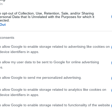
si blocca ancora una volta. Sabato mattina,
In
rento
e gli scavi di
Pompei
sono rimasti fermi
o opt-out of Collection, Use, Retention, Sale, and/or Sharing
ersonal Data that Is Unrelated with the Purposes for which it
l primo convoglio, previsto alle 9.53, non è mai
lected.
Out
geri sono stati invitati a scendere e a spostarsi
o che un guasto a
San Giorgio a Cremano
aveva
consents
o allow Google to enable storage related to advertising like cookies on
evice identifiers in apps.
o allow my user data to be sent to Google for online advertising
l treno sostitutivo si è rivelato
s.
 nessuna partenza. Solo dopo oltre un’ora, alle
to allow Google to send me personalized advertising.
lasciato la stazione. Nel frattempo, molti
o allow Google to enable storage related to analytics like cookies on
. Una viaggiatrice inglese ha tentato di
evice identifiers in apps.
i Pompei, mentre altri, italiani e stranieri, si
o allow Google to enable storage related to functionality of the website
i. La scena si inserisce in un contesto di