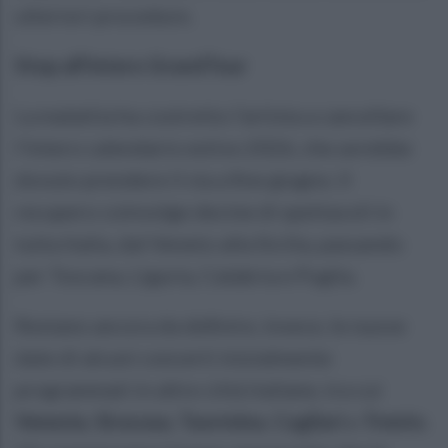
ulteriori procedure.
Stop all'intero GrandTour
La malattia ha costretto l'artista a cancellare
l'intero calendario estivo 2026, che avrebbe
dovuto prendere il via a fine giugno. Il
recupero coinvolge decine di spettacoli in
tutta Italia, dal Veneto alla Sicilia, passando
per Toscana, Liguria, Calabria e Puglia.
Restano ancora da definire, invece, le nuove
date di alcuni concerti inizialmente
programmati in altre città italiane, tra cui
Venezia
,
Siracusa
,
Taormina
,
Cagliari
e
Trento
.