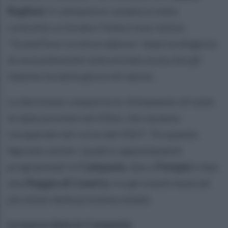
Baglioni
. Il cantautore romano è stato
costretto a rinviare l'intero tour estivo
"GrandTour La vita è adesso" dopo la diagnosi
di una polmonite interstiziale acuta che gli
impone novanta giorni di riposo.
La decisione comporta lo slittamento di tutte
le date previste nel 2026, che saranno
recuperate nel corso del 2027. Tra queste
figurano anche i quattro appuntamenti
programmati in
Campania
, due a
Pompei
e due
alla
Reggia di Caserta
, tra gli eventi musicali
più attesi della prossima estate.
Le nuove date in Campania