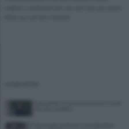
migliori condizioni per uno dei tour più attesi
della sua carriera recente.
ULTIME NOTIZIE
Sanità al bivio tra violenza, burocrazia e il rischio
del collasso pubblico...
Nuova legge sui detenuti tossicodipendenti,