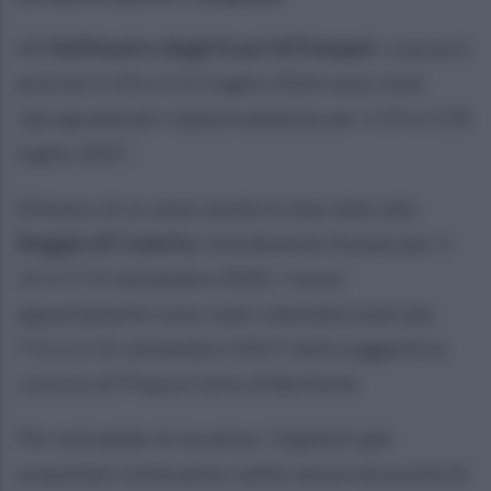
All'
Anfiteatro degli Scavi di Pompei
i concerti
previsti il 20 e il 21 luglio 2026 sono stati
riprogrammati rispettivamente per il 19 e il 20
luglio 2027.
Slittano di un anno anche le due date alla
Reggia di Caserta
, inizialmente fissate per il
12 e il 13 settembre 2026. I nuovi
appuntamenti sono stati calendarizzati per
l'11 e il 12 settembre 2027 nella suggestiva
cornice di Piazza Carlo di Borbone.
Per entrambe le location i biglietti già
acquistati resteranno validi senza necessità di