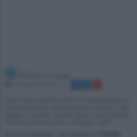
a cura di
Redazione Ottopagine
lunedì 1 giugno 2026 alle 11:31
Salta l'intero GrandTour 2026 di Claudio Baglioni. In
Campania rinviati i concerti previsti a Pompei e alla
Reggia di Caserta. I biglietti restano validi, possibile
chiedere il rimborso entro il 30 giugno 2026
Doccia fredda per i fan campani di
Claudio