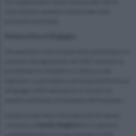
Gli organizzatori hanno annunciato che le
informazioni saranno comunicate nelle
prossime settimane.
Rimborsi fino al 30 giugno
Gli spettatori che non potranno partecipare ai
concerti riprogrammati nel 2027 avranno la
possibilità di richiedere il rimborso del
biglietto. La procedura sarà disponibile fino al
30 giugno 2026 attraverso il circuito di
vendita utilizzato al momento dell'acquisto.
L'auspicio dei fan è che il periodo di riposo
consenta a
Claudio Baglioni
di recuperare
completamente e tornare sul palco nelle