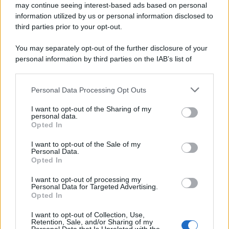
may continue seeing interest-based ads based on personal
information utilized by us or personal information disclosed to
third parties prior to your opt-out.
You may separately opt-out of the further disclosure of your
personal information by third parties on the IAB’s list of
downstream participants.
Personal Data Processing Opt Outs
This information may also be disclosed by us to third parties
on the IAB’s List of Downstream Participants that may further
I want to opt-out of the Sharing of my
disclose it to other third parties.
personal data.
Opted In
Please note that this website/app uses one or more Google
services and may gather and store information including but
I want to opt-out of the Sale of my
Personal Data.
not limited to your visit or usage behaviour. You may click to
Opted In
grant or deny consent to Google and its third-party tags to
use your data for below specified purposes in below Google
I want to opt-out of processing my
consent section.
Personal Data for Targeted Advertising.
Opted In
I want to opt-out of Collection, Use,
Retention, Sale, and/or Sharing of my