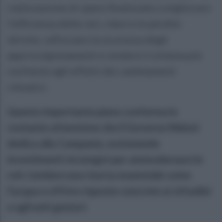
realizzazione di opere finalizzate a migliorare
l’efficienza delle reti, ridurre le perdite
idriche, rafforzare la sicurezza degli
approvvigionamenti e rendere il sistema più
resiliente agli effetti dei cambiamenti
climatici.
Questo importante piano conferma la
costante attenzione che il Governo Meloni
dedica alla Campania, sostenendo
investimenti strategici per ammodernare le
reti, tutelare una risorsa essenziale come
l’acqua e offrire risposte concrete ai cittadini
e agli enti gestori.