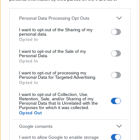
downstream participants.
Personal Data Processing Opt Outs
This information may also be disclosed by us to third parties
on the IAB’s List of Downstream Participants that may further
I want to opt-out of the Sharing of my
disclose it to other third parties.
personal data.
Opted In
Please note that this website/app uses one or more Google
services and may gather and store information including but
I want to opt-out of the Sale of my
Personal Data.
not limited to your visit or usage behaviour. You may click to
Opted In
grant or deny consent to Google and its third-party tags to
use your data for below specified purposes in below Google
I want to opt-out of processing my
consent section.
Personal Data for Targeted Advertising.
Opted In
I want to opt-out of Collection, Use,
Retention, Sale, and/or Sharing of my
Personal Data that Is Unrelated with the
Purposes for which it was collected.
Opted Out
Google consents
I want to allow Google to enable storage