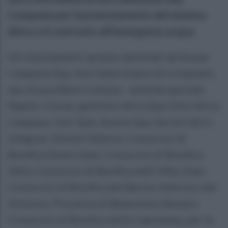
Campania per il potenziamento del sistema
idrico e il contrasto all’emergenza acqua.
Gli stanziamenti saranno destinati ad Acqua
Campania Spa, Asis Salernitana reti e Impianti
spa, Acqua Bene Comune - azienda speciale
Napoli, Consac gestione idrica Spa, Ente idrico
Campano, Gori SpA, Ausino Spa, Servizi idrici
integrati, Sistemi Salerno, Consorzio di
Bonifica Destra Sele, Consorzio di Bonifica
Velia, Consorzio di Bonifica dell’Ufita, Eipli,
Consorzio di Bonifica del Bacino Inferiore del
Volturno, Provincia di Benevento (Asea) e
Consorzio di Bonifica della Capitanata, per la