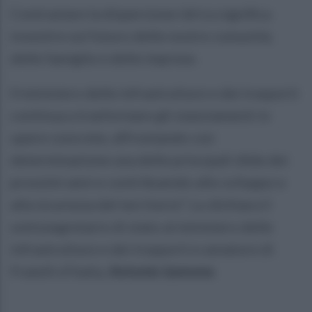
Contrastare la dispersione idrica significa
investire sul futuro delle nostre comunità,
delle famiglie e delle imprese.
Il ministero delle infrastrutture e dei trasporti
continua a trasformare gli stanziamenti in
opere concrete, affrontando con
determinazione una delle principali sfide dei
prossimi anni e contribuendo allo sviluppo e
alla sicurezza del territorio”. Lo dichiara il
sottosegretario di stato al ministero delle
infrastrutture e dei trasporti e senatore di
Fratelli d’Italia,
Antonio Iannone
.