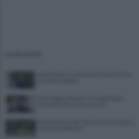
ULTIME NOTIZIE
Sanità al bivio tra violenza, burocrazia e il rischio
del collasso pubblico...
Nuova legge sui detenuti tossicodipendenti,
Ciambriello:"Resta solo sulla carta"
Allarme dei frantoiani: "Senza interventi urgenti a
rischio ritiro delle olive"