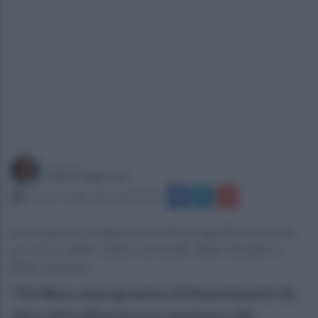
a cura di
Gianni Vigoroso
martedì 7 luglio 2026 alle 19:59
Contrastare la dispersione idrica significa investire
sul futuro delle nostre comunità, delle famiglie e
delle imprese...
"Via libera al programma di finanziamenti da
oltre 643 milioni di euro destinato alla