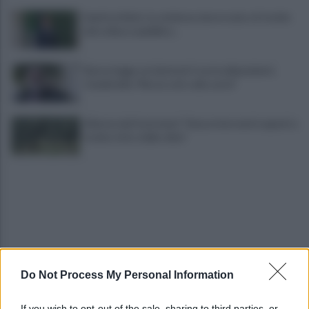
Sanità al bivio tra violenza, burocrazia e il rischio
del collasso pubblico...
Nuova legge sui detenuti tossicodipendenti,
Ciambriello:"Resta solo sulla carta"
Allarme dei frantoiani: "Senza interventi urgenti a
rischio ritiro delle olive"
Do Not Process My Personal Information
Melillo in Argentina: ponte culturale tra Carlo
Pisacane e Juan José Castelli
If you wish to opt-out of the sale, sharing to third parties, or