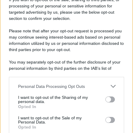
processing of your personal or sensitive information for
Slow Food Italia: gli incendi sono una catastrofe,
targeted advertising by us, please use the below opt-out
aree interne devastate
section to confirm your selection.
Please note that after your opt-out request is processed you
may continue seeing interest-based ads based on personal
information utilized by us or personal information disclosed to
third parties prior to your opt-out.
You may separately opt-out of the further disclosure of your
personal information by third parties on the IAB’s list of
downstream participants.
Personal Data Processing Opt Outs
This information may also be disclosed by us to third parties
on the IAB’s List of Downstream Participants that may further
I want to opt-out of the Sharing of my
disclose it to other third parties.
personal data.
Opted In
Please note that this website/app uses one or more Google
services and may gather and store information including but
I want to opt-out of the Sale of my
Personal Data.
not limited to your visit or usage behaviour. You may click to
Opted In
grant or deny consent to Google and its third-party tags to