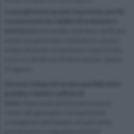
Le precipitazioni saranno improvvise, perché
caratterizzate da rapidità di evoluzione e
incertezza
previsionale e potranno verificarsi
anche con particolare intensità e in un arco
temporale breve sul territorio in particolare
tra le ore 06:00 e le 20:00 di domani, sabato
23 agosto.
Durante i temporali saranno possibili anche
grandine, fulmini e raffiche di
vento.
Attenzione dovrà essere posta al
rischio idrogeologico: tra le principali
conseguenze dell'impatto al suolo delle
precipitazioni si segnalano possibili