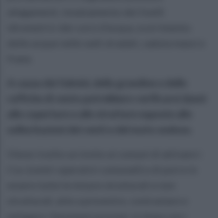
allagamenti, innalzamento dei livelli
idrometrici dei corsi d'acqua, scorrimento
delle acque nelle sedi stradali, caduta massi e
frane.
A causa dei fulmini, della grandine e delle
raffiche di vento potrebbero verificarsi danni
alle coperture e alle strutture esposte alle
sollecitazioni dei venti e del moto ondoso.
Viene rivolto un invito ai comuni di attivare i
Coc (centri operativi comunali) e di porre in
essere tutte le misure strutturali e non
strutturali, atte a prevenire, contrastare e
mitigare i fenomeni previsti, in linea con i