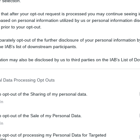
 selection.
 that after your opt-out request is processed you may continue seeing i
ased on personal information utilized by us or personal information dis
 prior to your opt-out.
rately opt-out of the further disclosure of your personal information by
he IAB’s list of downstream participants.
tion may also be disclosed by us to third parties on the IAB’s List of 
 that may further disclose it to other third parties.
 that this website/app uses one or more Google services and may gath
l Data Processing Opt Outs
including but not limited to your visit or usage behaviour. You may click 
1 ottobre 2025 alle 07:39
 to Google and its third-party tags to use your data for below specifi
o opt-out of the Sharing of my personal data.
ogle consent section.
In
, ai sei candidati presidente della regione
o opt-out of the Sale of my Personal Data.
In
rio bollettino di guerra, che negli ultimi
.
to opt-out of processing my Personal Data for Targeted
ing.