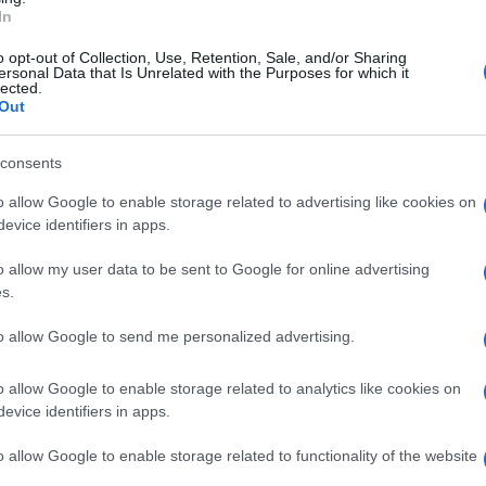
In
oni mamme coraggio e familiari vittime della
o opt-out of Collection, Use, Retention, Sale, and/or Sharing
to tante richieste alla politica in questi
ersonal Data that Is Unrelated with the Purposes for which it
lected.
 forse perché i morti sulle strade non votano,
Out
consents
ha finanziato un progetto. Serve però il
o allow Google to enable storage related to advertising like cookies on
evice identifiers in apps.
laborare a far fermare questa strage
o allow my user data to be sent to Google for online advertising
s.
i una vittima della strada, rivolgiamo un
to allow Google to send me personalized advertising.
nia: Il vostro mandato dura cinque anni, il
dannati all'ergastolo del dolore, da chi non
o allow Google to enable storage related to analytics like cookies on
evice identifiers in apps.
ppelliamo al futuro presidente,
a mattanza sulle strade campane.
o allow Google to enable storage related to functionality of the website