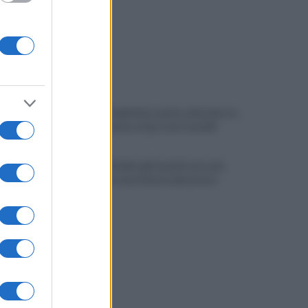
Melillo in Argentina: ponte culturale tra
Carlo Pisacane e Juan José Castelli
Slow Food Italia: gli incendi sono una
catastrofe, aree interne devastate