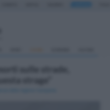
CASERTA
NAPOLI
SALERNO
CAMPANIA
ITALIA
so
À
SPORT
CUCINA
ECONOMIA
CULTURA
orti sulle strade,
esta strage"
sidenza della regione Campania