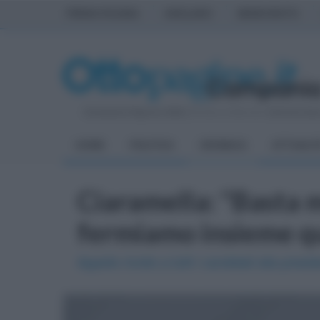
PRIMA PAGINA
AVELLINO
BENEVENTO
Domenica 9 Agosto 2026
| Direttore Editoriale:
Antonio Sas
HOME
POLITICA
CRONACA
ATTUALIT
Ciaramella: "Basta m
fermiamo insieme qu
Appello rivolto a tutti i candidati alla pre