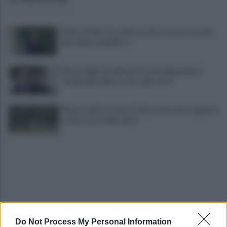
Sanità al bivio tra violenza, burocrazia e il rischio
del collasso pubblico...
Nuova legge sui detenuti tossicodipendenti,
Ciambriello:"Resta solo sulla carta"
Allarme dei frantoiani: "Senza interventi urgenti a
rischio ritiro delle olive"
Do Not Process My Personal Information
Melillo in Argentina: ponte culturale tra Carlo