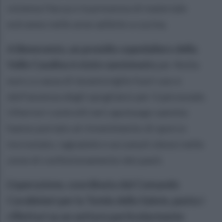
sistema Haccp e la presenza di materiale
estraneo nelle aree adibite a cucina.
A Benevento, un presidio ospedaliero della
Valle Caudina è stato sanzionato
per 4mila
euro a causa di lavastoviglie fuori uso e
dell'assenza degli spogliatoi per il personale.
Ulteriori controlli nel capoluogo sannita
hanno portato al rinvenimento di sporco
incrostato, ragnatele e accumuli oleosi nelle
zone di confezionamento dei pasti.
L'operazione, coordinata dal Comando
Carabinieri per la Tutela della Salute, punta i
riflettori su un settore particolarmente