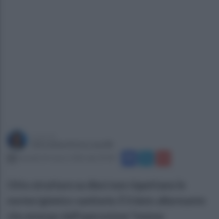
a cura di
Giovanbattista Lanzilli
martedì 24 marzo 2026 alle 09:48
Otto strutture su dieci non rispettano le
norme igienico-sanitarie. È il dato allarmante
che emerge dall'operazione "mense