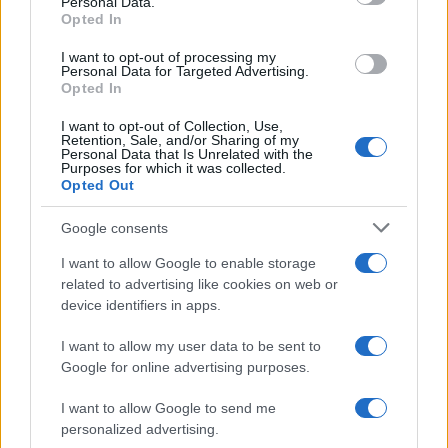
Personal Data.
not limited to your visit or usage behaviour. You may click to
Opted In
grant or deny consent to Google and its third-party tags to
use your data for below specified purposes in below Google
I want to opt-out of processing my
consent section.
Personal Data for Targeted Advertising.
Opted In
I want to opt-out of Collection, Use,
Retention, Sale, and/or Sharing of my
Personal Data that Is Unrelated with the
Purposes for which it was collected.
Opted Out
Google consents
I want to allow Google to enable storage
related to advertising like cookies on web or
device identifiers in apps.
I want to allow my user data to be sent to
Google for online advertising purposes.
I want to allow Google to send me
personalized advertising.