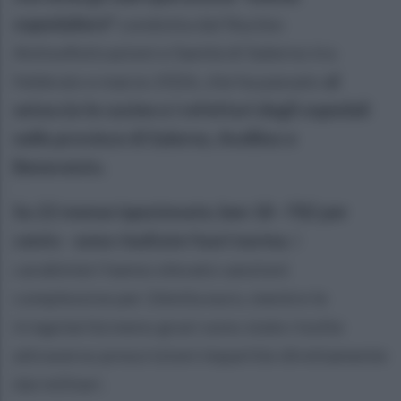
ospedaliere"
condotta dal Nucleo
Antisofisticazioni e Sanità di Salerno tra
febbraio e marzo 2026, che ha passato
al
setaccio le cucine e i refettori degli ospedali
nelle province di Salerno, Avellino e
Benevento.
Su 22 mense ispezionate, ben 18 - l'82 per
cento - sono risultate fuori norma
. I
carabinieri hanno elevato sanzioni
complessive per 26mila euro, mentre le
irregolarità meno gravi sono state risolte
attraverso prescrizioni impartite direttamente
dai militari.