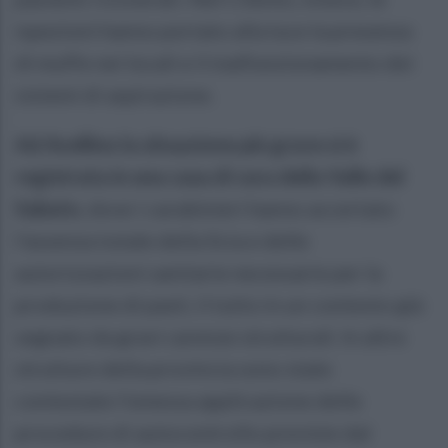
ispezioni hanno portato alla luce la presenza
di muffe nei locali e il malfunzionamento dei
sistemi di aspirazione.
Ad Avellino la situazione più grave si è
registrata in una casa di cura della Valle del
Sabato
, dove i carabinieri hanno accertato
l'assenza totale della Scia e delle
autorizzazioni sanitarie necessarie per la
produzione di pasti, il tutto in un contesto già
segnato da gravi carenze strutturali. In altre
strutture della provincia sono state
contestate l'omessa applicazione delle
procedure di autocontrollo previste dal