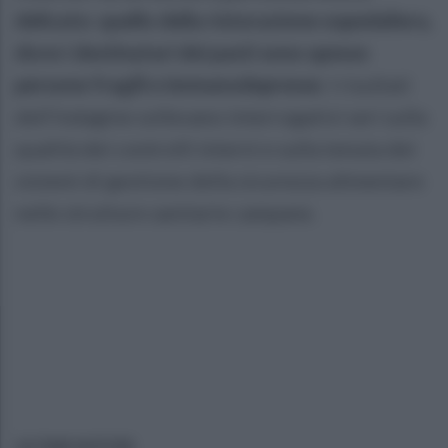
delicato: quello della ristorazione ospedaliera,
dove i destinatari dei pasti sono spesso
persone fragili e immunodepresse
. I risultati
dell'indagine sollevano interrogativi seri sulla
qualità dei controlli interni e sulla tenuta dei
sistemi di gestione della sicurezza alimentare
nelle strutture sanitarie campane.
ULTIME NOTIZIE