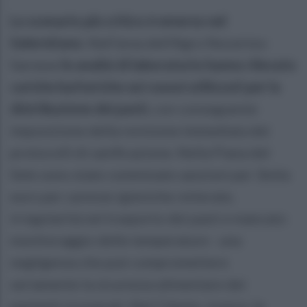
Lo scenario più critico è emerso nel
Salernitano.
Nell'area dell'Agro Nocerino-
Sarnese
le analisi di laboratorio hanno rilevato
cariche batteriche sui vassoi utilizzati per la
distribuzione dei pasti,
con conseguente
imposizione della revisione immediata dei
protocolli di sanificazione. Nella Piana del
Sele sono state comminate sanzioni per 3mila
euro per carenze igieniche reiterate,
irregolarità nel trasporto dei pasti e mancato
monitoraggio delle temperature - una
negligenza che può compromettere
seriamente la sicurezza alimentare dei
pazienti ricoverati. Nel Cilento, invece, le