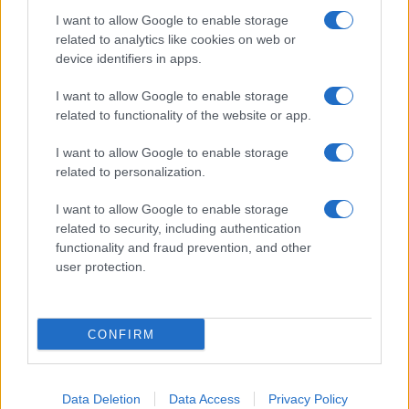
I want to allow Google to enable storage
related to analytics like cookies on web or
device identifiers in apps.
I want to allow Google to enable storage
related to functionality of the website or app.
I want to allow Google to enable storage
CHI SIAMO
CONTATTI
PUBBLICITÀ
LAVORA CON NOI
related to personalization.
PRIVACY / COOKIE POLICY
PREFERENZE PRIVACY
I want to allow Google to enable storage
OTTO CHANNEL
related to security, including authentication
functionality and fraud prevention, and other
user protection.
Registrazione del Tribunale di Avellino n. 331 del 23/11/1995
Iscritto al Registro degli Operatori di Comunicazione n. 37512
© Riproduzione Riservata – Ne è consentita esclusivamente una
CONFIRM
riproduzione parziale con citazione della fonte corretta
www.ottopagine.it
Data Deletion
Data Access
Privacy Policy