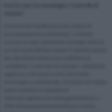
Furti in casa: tra tecnologia e "controllo di
vicinato"
Di fronte all'insufficienza dei sistemi di
sicurezza passiva tradizionali, i cittadini
corrono ai ripari adottando strategie diverse.
La risorsa più diffusa rimane il capitale umano:
ben 18 milioni di persone si affidano al
cosiddetto "controllo di vicinato", chiedendo
supporto a chi resta in città. Sul fronte
tecnologico e strutturale, 12 milioni di italiani
hanno investito in impianti di
videosorveglianza di ultima generazione. Il
20% della popolazione preferisce invece