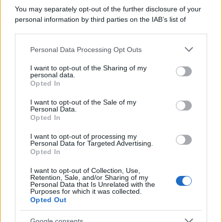
You may separately opt-out of the further disclosure of your
personal information by third parties on the IAB’s list of
downstream participants.
Personal Data Processing Opt Outs
This information may also be disclosed by us to third parties
on the IAB’s List of Downstream Participants that may further
I want to opt-out of the Sharing of my
disclose it to other third parties.
personal data.
Opted In
Please note that this website/app uses one or more Google
services and may gather and store information including but
I want to opt-out of the Sale of my
Personal Data.
not limited to your visit or usage behaviour. You may click to
Opted In
grant or deny consent to Google and its third-party tags to
use your data for below specified purposes in below Google
I want to opt-out of processing my
consent section.
Personal Data for Targeted Advertising.
Opted In
I want to opt-out of Collection, Use,
Retention, Sale, and/or Sharing of my
Personal Data that Is Unrelated with the
Purposes for which it was collected.
Opted Out
Google consents