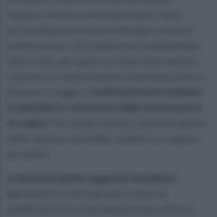
finestre, balconi e porte principali. Oltre
all'installazione di porte blindate e sistemi
antintrusione, che fungono da fondamentale
deterrente, gli esperti invitano alla massima
cautela nei comportamenti quotidiani prima e
durante il viaggio.
I malintenzionati studiano
le abitudini e i movimenti delle vittime prima
di colpire.
Per questo motivo, la pianificazione
delle vacanze dovrebbe rimanere un segreto
per pochi.
Le buone pratiche suggerite includono:
m
antenere la riservatezza: evitare di
pubblicare sui social network foto, storie e