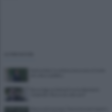
ULTIME NOTIZIE
Sanità al bivio tra violenza, burocrazia e il rischio
del collasso pubblico...
Nuova legge sui detenuti tossicodipendenti,
Ciambriello:"Resta solo sulla carta"
Allarme dei frantoiani: "Senza interventi urgenti a