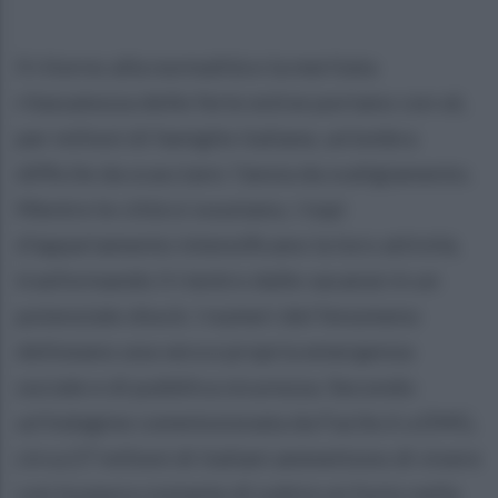
Il ritorno alla normalità e la meritata
rilassatezza delle ferie estive portano con sé,
per milioni di famiglie italiane, un'ombra
difficile da scacciare: l'ansia da svaligiamento.
Mentre le città si svuotano, i topi
d’appartamento intensificano la loro attività,
trasformando il rientro dalle vacanze in un
potenziale shock. I numeri del fenomeno
delineano una vera e propria emergenza
sociale e di pubblica sicurezza. Secondo
un'indagine commissionata da Facile.it a EMG,
circa 27 milioni di italiani ammettono di vivere
con la paura costante di subire un furto nella