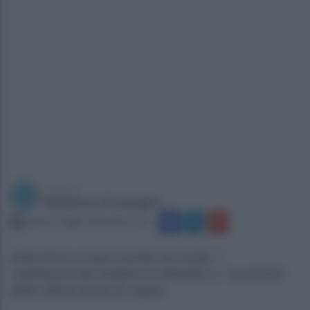
a cura di
Redazione Ottopagine
sabato 4 luglio 2026 alle 15:17
Attenzione a cosa si posta sui social. I
malintenzionati studiano le abitudini e i movimenti
delle vittime prima di colpire