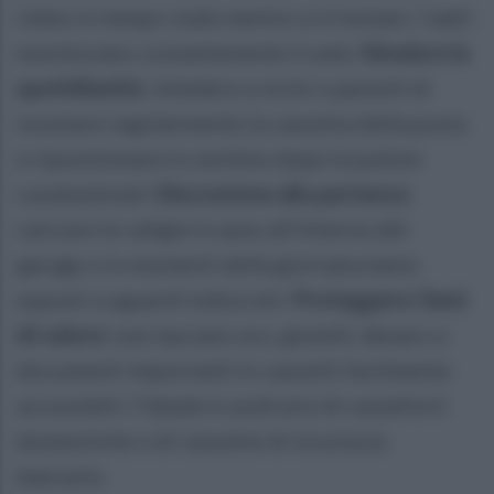
video in tempo reale mentre si è lontani. I ladri
monitorano costantemente il web.
Simulare la
quotidianità:
chiedere a vicini o parenti di
svuotare regolarmente la cassetta della posta
e riposizionare lo zerbino dopo le pulizie
condominiali.
Discrezione alla partenza:
caricare le valigie in auto all'interno del
garage o in momenti della giornata meno
esposti a sguardi indiscreti.
Proteggere i beni
di valore:
non lasciare oro, gioielli, denaro o
documenti importanti in cassetti facilmente
accessibili; l'ideale è usufruire di casseforti
domestiche o di cassette di sicurezza
bancarie.