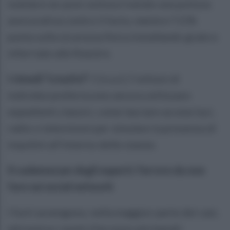
tutelarsi ex-post sottoscrivendo una polizza
assicurativa contro il furto, mentre l'11%
punta sulla sicurezza fisica installando grate e
inferriate alle finestre.
I rimedi "creativi":
Circa 2,7 milioni di
individui preferiscono ancora utilizzare
espedienti classici, come lasciare accese luci,
radio o televisioni per simulare la presenza di
inquilini all'interno delle stanze.
Il vademecum degli esperti: l'errore da non
fare sui social network
I furti avvengono, nella maggior parte dei casi,
attraverso i punti d'accesso più banali: