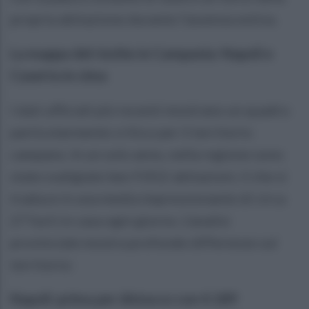
propria abitazione durante l'assenza estiva.
La mappa del rischio in Campania: Napoli e
Caserta in cima
I dati ufficiali più recenti mostrano un quadro
particolarmente critico per il territorio
campano. In un solo anno, nella regione sono
state svaligiate ben 9.812 abitazioni, il che si
traduce in una media impressionante di circa
27 furti in casa ogni giorno. L'analisi
provinciale mostra profonde differenze sul
territorio:
Napoli: prima per distacco con 4.189