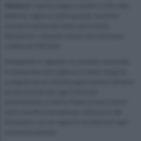
denunce;
Caserta: segue a quota 2.110 colpi;
Salerno: registra 1.956 episodi; Avellino:
sfonda la quota dei mille casi (1.021);
Benevento: l'area più sicura, ma comunque
colpita da 536 furti.
Allargando lo sguardo al contesto nazionale,
la situazione non migliora. In Italia vengono
svaligiati più di 155mila appartamenti all'anno
(praticamente uno ogni 3 minuti),
posizionando il nostro Paese al sesto posto
nella classifica europea per diffusione del
fenomeno, con un rapporto di 264 furti ogni
centomila abitanti.