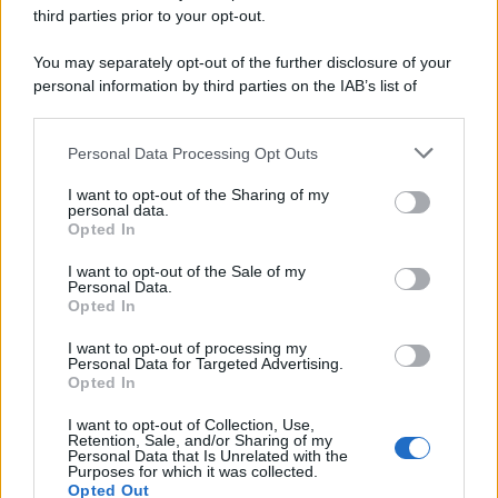
third parties prior to your opt-out.
You may separately opt-out of the further disclosure of your
personal information by third parties on the IAB’s list of
downstream participants.
Personal Data Processing Opt Outs
This information may also be disclosed by us to third parties
on the IAB’s List of Downstream Participants that may further
I want to opt-out of the Sharing of my
disclose it to other third parties.
personal data.
Opted In
Please note that this website/app uses one or more Google
services and may gather and store information including but
I want to opt-out of the Sale of my
Personal Data.
not limited to your visit or usage behaviour. You may click to
Opted In
grant or deny consent to Google and its third-party tags to
use your data for below specified purposes in below Google
I want to opt-out of processing my
consent section.
Personal Data for Targeted Advertising.
Opted In
I want to opt-out of Collection, Use,
Retention, Sale, and/or Sharing of my
Personal Data that Is Unrelated with the
Purposes for which it was collected.
Opted Out