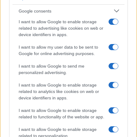
Google consents
I want to allow Google to enable storage
related to advertising like cookies on web or
device identifiers in apps.
I want to allow my user data to be sent to
Google for online advertising purposes.
I want to allow Google to send me
personalized advertising.
I want to allow Google to enable storage
related to analytics like cookies on web or
device identifiers in apps.
I want to allow Google to enable storage
related to functionality of the website or app.
I want to allow Google to enable storage
CHI SIAMO
CONTATTI
PUBBLICITÀ
LAVORA CON NOI
related to personalization.