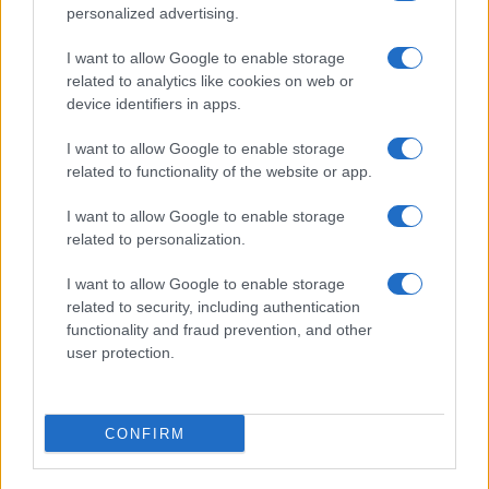
personalized advertising.
I want to allow Google to enable storage
related to analytics like cookies on web or
device identifiers in apps.
I want to allow Google to enable storage
related to functionality of the website or app.
I want to allow Google to enable storage
CHI SIAMO
CONTATTI
PUBBLICITÀ
LAVORA CON NOI
related to personalization.
PRIVACY / COOKIE POLICY
PREFERENZE PRIVACY
I want to allow Google to enable storage
OTTO CHANNEL
related to security, including authentication
functionality and fraud prevention, and other
user protection.
Registrazione del Tribunale di Avellino n. 331 del 23/11/1995
Iscritto al Registro degli Operatori di Comunicazione n. 37512
© Riproduzione Riservata – Ne è consentita esclusivamente una
CONFIRM
riproduzione parziale con citazione della fonte corretta
www.ottopagine.it