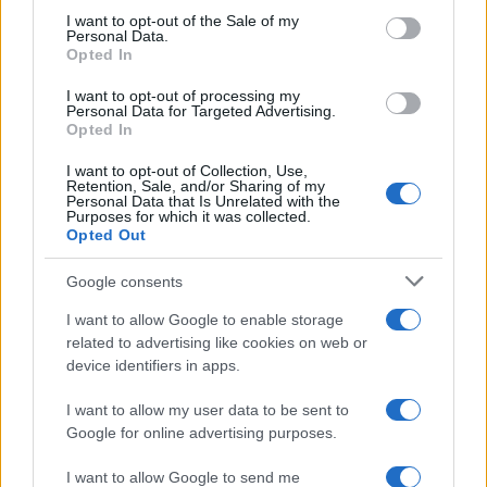
services and may gather and store information including but
I want to opt-out of the Sale of my
Personal Data.
not limited to your visit or usage behaviour. You may click to
Opted In
grant or deny consent to Google and its third-party tags to
use your data for below specified purposes in below Google
I want to opt-out of processing my
consent section.
Personal Data for Targeted Advertising.
Opted In
I want to opt-out of Collection, Use,
Retention, Sale, and/or Sharing of my
Personal Data that Is Unrelated with the
Purposes for which it was collected.
Opted Out
Google consents
I want to allow Google to enable storage
related to advertising like cookies on web or
device identifiers in apps.
I want to allow my user data to be sent to
Google for online advertising purposes.
I want to allow Google to send me