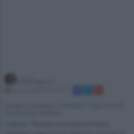
a cura di
Gianni Vigoroso
lunedì 18 maggio 2026 alle 09:51
Sviluppo sostenibile in Campania. Il colpo d'occhio
che arriva dal casertano...
Caserta
.
"Rendere la traversa di Ponte
Annibale, lungo il fiume Volturno, un luogo di