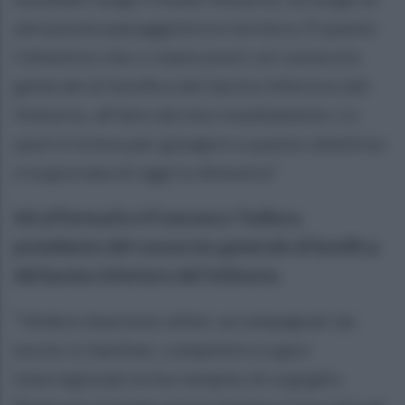
attrazione paesaggistica e turistica. È questo
l’obiettivo che ci siamo posti col consorzio
generale di bonifica del bacino Inferiore del
Volturno, all’atto del mio insediamento. Lo
sport è la leva per giungere a questo obiettivo
e la giornata di oggi lo dimostra"
Ad affermarlo è Francesco Todisco,
presidente del consorzio generale di bonifica
del bacino inferiore del Volturno.
"Vedere duecento atleti, accompagnati da
tecnici e familiari, competere in gare
interregionali mi ha riempito di orgoglio.