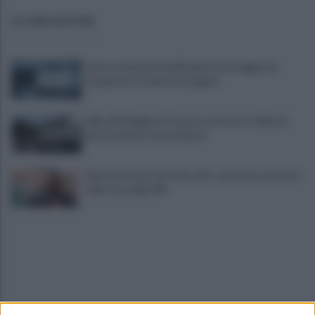
ULTIME NOTIZIE
Scacco ai furbetti dell'imposta di soggiorno:
recuperate somme mai pagate
Alba alla Reggia di Caserta, visitatori triplicati
per un evento straordinario
Infrastrutture, Ferrante: alto casertano al centro
della strategia Mit