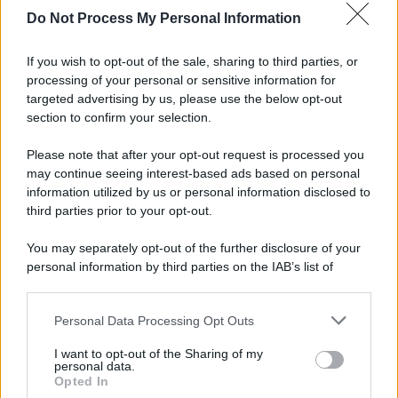
Do Not Process My Personal Information
Viola l'obbligo di permanenza notturna:
arrestato dai carabinieri
If you wish to opt-out of the sale, sharing to third parties, or
processing of your personal or sensitive information for
Cesa: approvato assestamento di bilancio e
targeted advertising by us, please use the below opt-out
tariffe Tari
section to confirm your selection.
Please note that after your opt-out request is processed you
may continue seeing interest-based ads based on personal
information utilized by us or personal information disclosed to
third parties prior to your opt-out.
You may separately opt-out of the further disclosure of your
personal information by third parties on the IAB’s list of
downstream participants.
Personal Data Processing Opt Outs
This information may also be disclosed by us to third parties
on the IAB’s List of Downstream Participants that may further
I want to opt-out of the Sharing of my
disclose it to other third parties.
personal data.
Opted In
Please note that this website/app uses one or more Google