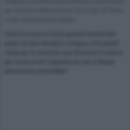
Ringrazio la federazione Italiana Canoa Kayak
per questa collaborazione che è solo all’inizio
e che continuerà nel tempo.
Questa traversa che ha grandi funzioni dal
punto di vista idraulico e irriguo, ed è quindi
vitale per il consorzio, può diventare il volano
per un pezzo di Campania per uno sviluppo
pienamente sostenibile".