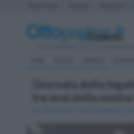
PRIMA PAGINA
AVELLINO
BENEVENTO
Giovedì 6 Agosto 2026
| Direttore Editoriale:
Antonio Sass
HOME
POLITICA
CRONACA
ATTUALIT
Giornata della legal
tre eroi della nostra
don Peppe Diana, Franco Imposimato e Fl