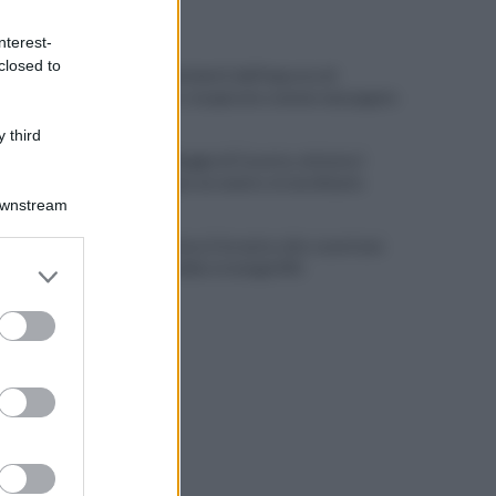
ULTIME NOTIZIE
nterest-
closed to
Scacco ai furbetti dell'imposta di
soggiorno: recuperate somme mai pagate
 third
Alba alla Reggia di Caserta, visitatori
triplicati per un evento straordinario
Downstream
Infrastrutture, Ferrante: alto casertano
er and store
al centro della strategia Mit
to grant or
ed purposes