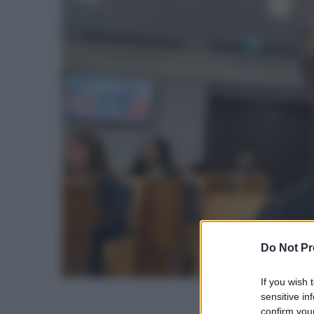
Do Not Pr
If you wish 
sensitive in
confirm your