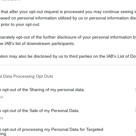
 that after your opt-out request is processed you may continue seeing i
ased on personal information utilized by us or personal information dis
 prior to your opt-out.
rately opt-out of the further disclosure of your personal information by
he IAB’s list of downstream participants.
tion may also be disclosed by us to third parties on the IAB’s List of 
 that may further disclose it to other third parties.
 that this website/app uses one or more Google services and may gath
l Data Processing Opt Outs
including but not limited to your visit or usage behaviour. You may click 
 to Google and its third-party tags to use your data for below specifi
 maggio 2026 alle 21:12
o opt-out of the Sharing of my personal data.
ogle consent section.
In
e eroi della nostra terra: don Peppe Diana, Franco
ria significa rinnovare il loro impegno...
o opt-out of the Sale of my Personal Data.
In
to opt-out of processing my Personal Data for Targeted
ing.