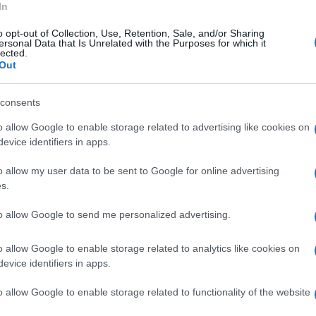
innovare l’impegno di chi ha speso la propria
In
nome di questo sentimento.
o opt-out of Collection, Use, Retention, Sale, and/or Sharing
ersonal Data that Is Unrelated with the Purposes for which it
lected.
 Giornata della Legalità, alla memoria di chi
Out
e la dignità e la giustizia nel nostro
consents
osimato e Flavio Russo".
o allow Google to enable storage related to advertising like cookies on
ione anticamorra della regione Campania. "La
evice identifiers in apps.
don Diana, sacerdote ucciso barbaramente
o allow my user data to be sent to Google for online advertising
al di Principe resta un manifesto morale per
s.
onese Franco Imposimato oltre che per le sue
to allow Google to send me personalized advertising.
, paga il suo essere il fratello del magistrato
o allow Google to enable storage related to analytics like cookies on
ittima delle vendette trasversali della
evice identifiers in apps.
i essere al posto sbagliato nel momento
o allow Google to enable storage related to functionality of the website