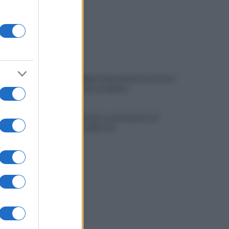
Viola l'obbligo di permanenza notturna:
arrestato dai carabinieri
Cesa: approvato assestamento di
bilancio e tariffe Tari