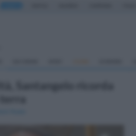
CASERTA
NAPOLI
SALERNO
CAMPANIA
ITALIA
o
À
DAI COMUNI
SPORT
CUCINA
ECONOMIA
C
ità, Santangelo ricorda
 terra
avio Russo