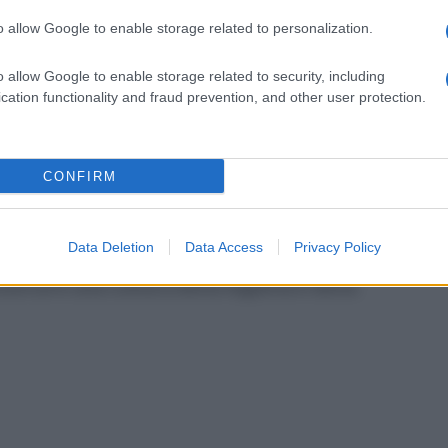
 esercizio della memoria ma un atto
o allow Google to enable storage related to personalization.
il presente".
o allow Google to enable storage related to security, including
cation functionality and fraud prevention, and other user protection.
tre l’importanza dell’inaugurazione del
CONFIRM
ddaloni rappresenta un segnale di speranza e
ca che la società civile non si arrende, ma si
Data Deletion
Data Access
Privacy Policy
io. Ringrazio tutti i volontari e i referenti che
truire una cultura della legalità e della