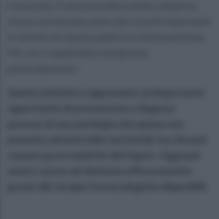
trascurata. È una procedura molto semplice,
sicura, ma che può avere dei risvolti importanti
in termini di salute pubblica e di prevenzione.
Per cui ci aspettiamo una grossa
partecipazione».
Questa iniziativa rappresenta un’importante
opportunità di prevenzione e diagnosi
precoce di una patologia che spesso non
presenta sintomi nelle fasi iniziali, ma che può
causare gravi malattie del fegato. Oggi può
essere curata ed eliminata efficacemente
grazie alle terapie farmacologiche disponibili.