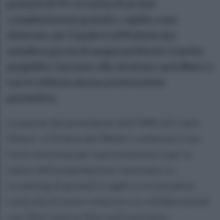
presenti (STP). Si tratta di un test
completamente gratuito, rapido e non
doloroso, per il quale è sufficiente una
semplice goccia di sangue prelevata tramite
pungidito. L’accesso alla struttura sarà libero e
non è richiesta alcuna prenotazione
preventiva.
Le parole del presidente dell’OMCeO Carlo
Manzi: «L'Ordine dei Medici conferma il suo
forte interesse per la prevenzione e per la
salute della popolazione casertana. Lo
screening di giovedì 2 luglio è un'iniziativa
costruita al nostro interno e in collaborazione
con l'Asl Caserta. Non tutti potranno