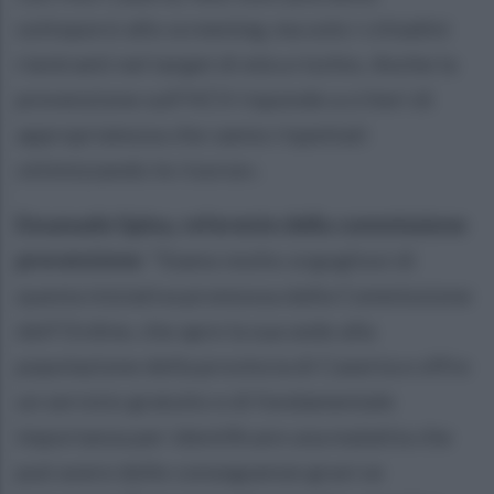
sottoporsi allo screening, ma solo i cittadini
rientranti nel target di età a rischio. Anche la
prevenzione sull'HCV risponde a criteri di
appropriatezza che vanno rispettati
ottimizzando le risorse».
Emanuele Spina, referente della commissione
prevenzione:
"Siamo molto orgogliosi di
questa iniziativa promossa dalla Commissione
dell’Ordine, che apre la sua sede alla
popolazione della provincia di Caserta e offre
un servizio gratuito e di fondamentale
importanza per identificare una malattia che
può avere delle conseguenze gravi se