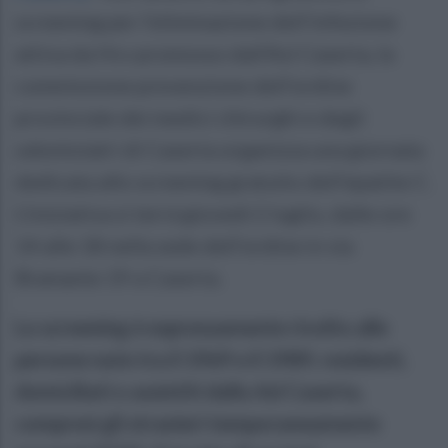
screening per l’eliminazione dell’infezione
attiva da Hcv promosso dall’Asl Caserta, la
commissione prevenzione dell’ordine
provinciale dei medici chirurghi e degli
odontoiatri di Caserta organizza una giornata
dedicata allo screening gratuito dell’epatite C.
L’iniziativa si terrà giovedì 2 luglio, dalle ore
14 alle 18 nella sede dell’ordine in via
Bramante 19 a Caserta.
Lo screening è espressamente rivolto alle
persone nate tra il 1969 e il 1989, residenti,
domiciliati o assistiti dalla Asl Caserta,
compresi gli stranieri temporaneamente