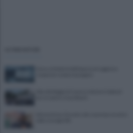
ULTIME NOTIZIE
Scacco ai furbetti dell'imposta di soggiorno:
recuperate somme mai pagate
Alba alla Reggia di Caserta, visitatori triplicati
per un evento straordinario
Infrastrutture, Ferrante: alto casertano al centro
della strategia Mit