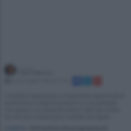
a cura di
Gianni Vigoroso
giovedì 25 giugno 2026 alle 17:24
L'iniziativa rappresenta un’importante opportunità di
prevenzione e diagnosi precoce di una patologia
che spesso non presenta sintomi nelle fasi iniziali,
ma che può causare gravi malattie del fegato...
Caserta
.
Nell’ambito del programma di