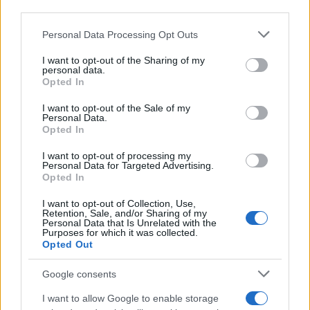
downstream participants.
Personal Data Processing Opt Outs
This information may also be disclosed by us to third parties
on the IAB’s List of Downstream Participants that may further
I want to opt-out of the Sharing of my
disclose it to other third parties.
personal data.
Opted In
Please note that this website/app uses one or more Google
services and may gather and store information including but
I want to opt-out of the Sale of my
Personal Data.
not limited to your visit or usage behaviour. You may click to
Opted In
grant or deny consent to Google and its third-party tags to
use your data for below specified purposes in below Google
I want to opt-out of processing my
consent section.
Personal Data for Targeted Advertising.
Opted In
I want to opt-out of Collection, Use,
Retention, Sale, and/or Sharing of my
Personal Data that Is Unrelated with the
Purposes for which it was collected.
Opted Out
Google consents
I want to allow Google to enable storage