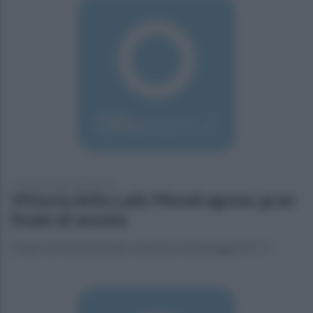
mercoledì 23 dicembre 2015
Vittoria della Lady Mondragone, gran
finale di annata
Il team del Litorale batte Limatola col punteggio di 5-3