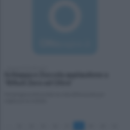
domenica 20 dicembre 2015
Schiappa e Zoccola applaudono a
'Rifiuti Zero ed Oltre'
Mondragone attiva nella raccolta differenziata per
migliorare la vivibiltà
«
33
34
35
36
37
38
39
40
41