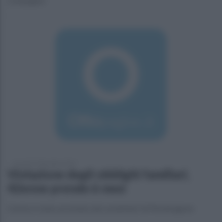
compagine
venerdì 25 dicembre 2015
Violazione degli obblighi familiari,
42enne prende 6 mesi
L'uomo è stato arrestato dai carabinieri di Mondragone