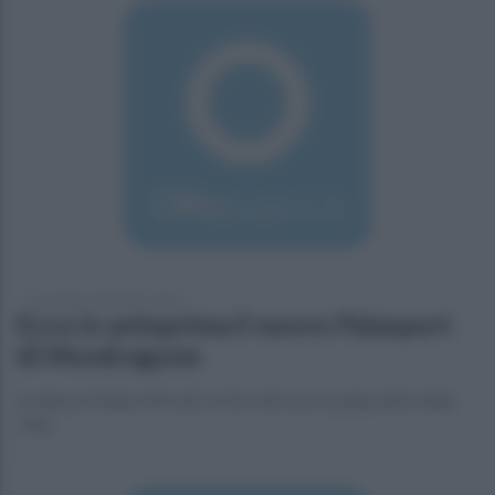
mercoledì 23 dicembre 2015
Ecco in anteprima il nuovo Palasport
di Mondragone
In attesa di date ufficiali, la foto del nuovo palazzetto della
città