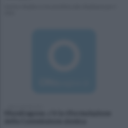
Il primo cittadino scrive una lettera alla cittadinanza per il
2016
sabato 26 dicembre 2015
Mondragone, c'è la riformulazione
della Commissione sismica