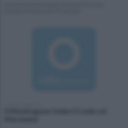
I professionisti che intendono farne parte dovranno
presentare richiesta entro il 15 gennaio
sabato 26 dicembre 2015
Il Mondragone Under13 cede col
Marcianise