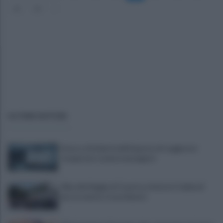
42
43
»
ULTIME NOTIZIE
Scacco ai furbetti dell'imposta di soggiorno:
recuperate somme mai pagate
Alba alla Reggia di Caserta, visitatori triplicati
per un evento straordinario