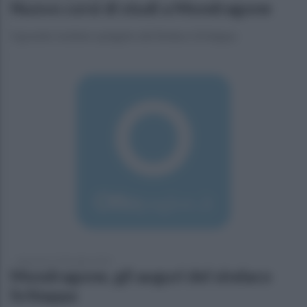
Nuovo corsi di studi a Mondragone
Il grande risultato spiegato dal Sindaco Schiappa
domenica 27 dicembre 2015
Mondragone, gli auguri del sindaco
Schiappa