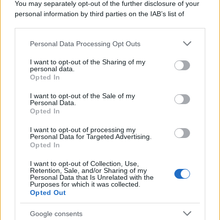
You may separately opt-out of the further disclosure of your
personal information by third parties on the IAB’s list of
downstream participants.
Personal Data Processing Opt Outs
This information may also be disclosed by us to third parties
on the IAB’s List of Downstream Participants that may further
I want to opt-out of the Sharing of my
disclose it to other third parties.
personal data.
Opted In
Please note that this website/app uses one or more Google
services and may gather and store information including but
I want to opt-out of the Sale of my
Personal Data.
not limited to your visit or usage behaviour. You may click to
Opted In
grant or deny consent to Google and its third-party tags to
use your data for below specified purposes in below Google
I want to opt-out of processing my
consent section.
Personal Data for Targeted Advertising.
Opted In
I want to opt-out of Collection, Use,
Retention, Sale, and/or Sharing of my
Personal Data that Is Unrelated with the
Purposes for which it was collected.
Opted Out
Google consents