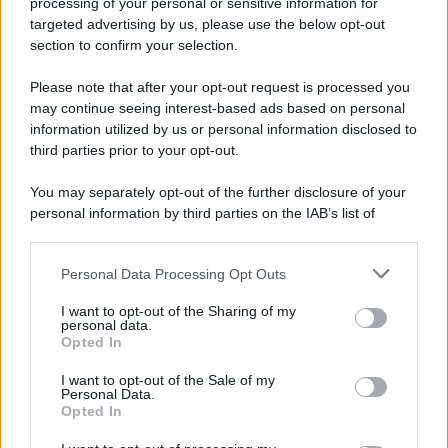
processing of your personal or sensitive information for
Cesa: approvato assestamento di bilancio e
targeted advertising by us, please use the below opt-out
tariffe Tari
section to confirm your selection.
Please note that after your opt-out request is processed you
may continue seeing interest-based ads based on personal
information utilized by us or personal information disclosed to
third parties prior to your opt-out.
You may separately opt-out of the further disclosure of your
personal information by third parties on the IAB’s list of
downstream participants.
Personal Data Processing Opt Outs
This information may also be disclosed by us to third parties
on the IAB’s List of Downstream Participants that may further
I want to opt-out of the Sharing of my
disclose it to other third parties.
personal data.
Opted In
Please note that this website/app uses one or more Google
services and may gather and store information including but
I want to opt-out of the Sale of my
Personal Data.
not limited to your visit or usage behaviour. You may click to
Opted In
grant or deny consent to Google and its third-party tags to
use your data for below specified purposes in below Google