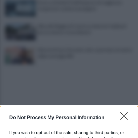
Scacco ai furbetti dell'imposta di soggiorno:
recuperate somme mai pagate
Alba alla Reggia di Caserta, visitatori triplicati
per un evento straordinario
Infrastrutture, Ferrante: alto casertano al centro
della strategia Mit
Do Not Process My Personal Information
Viola l'obbligo di permanenza notturna:
arrestato dai carabinieri
If you wish to opt-out of the sale, sharing to third parties, or