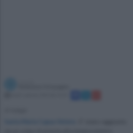
a cura di
Redazione Ottopagine
lunedì 1 gennaio 2024 alle 14:20
Si indaga
Santa Maria Capua Vetere
.
E' stato raggiunto
da un colpo di pistola alla tempia mentre