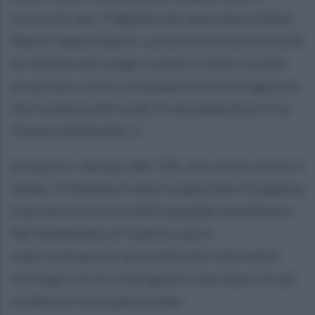
usciva di casa. Tragedia nel casertano a Santa
Maria Capua Vetere. Lotta tra la vita e la morte
un 26enne del luogo. L'uomo è stato trovato
accasciato a terra sul pianerottolo di ingresso
che conduce alle scale di una palazzina in via
Traversa Raffaello, è
Sul posto i sanitari del 118. Una corsa contro il
tempo. Il 26enne è stato trasportato d'urgenza
al pronto soccorso dell'ospedale Sant'Anna e
San Sebastiano di Caserta, Qui è
stato sottoposto ad un delicato intervento
chirurgico. È ora in prognosi riservata e le sue
condizioni sono gravissime.