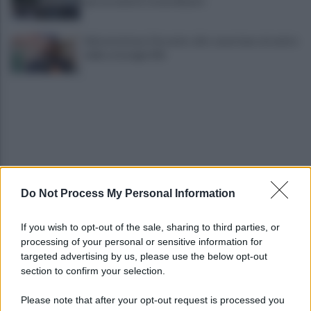
per un evento straordinario
Infrastrutture, Ferrante: alto casertano al centro
della strategia Mit
Do Not Process My Personal Information
Viola l'obbligo di permanenza notturna:
arrestato dai carabinieri
If you wish to opt-out of the sale, sharing to third parties, or
processing of your personal or sensitive information for
Cesa: approvato assestamento di bilancio e
targeted advertising by us, please use the below opt-out
tariffe Tari
section to confirm your selection.
Please note that after your opt-out request is processed you