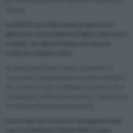
66enne.
I poliziotti sono intervenuti presso la loro
abitazione, sorprendendo il figlio a minacciare
la donna, che nel frattempo era scesa in
strada per chiedere aiuto.
Gli approfondimenti hanno consentito di
ricostruire i comportamenti violenti del figlio
che, da diversi anni, obbligava la donna a farsi
consegnare i soldi della pensione, usando su di
lei violenze fisiche e psicologiche.
L’uomo alla fine è stato accompagnato nella
casa circondariale di Santa Maria Capua