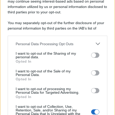
may continue seeing interest-based ads based on personal
information utilized by us or personal information disclosed to
third parties prior to your opt-out.
You may separately opt-out of the further disclosure of your
personal information by third parties on the IAB’s list of
downstream participants.
Personal Data Processing Opt Outs
This information may also be disclosed by us to third parties
on the IAB’s List of Downstream Participants that may further
I want to opt-out of the Sharing of my
disclose it to other third parties.
personal data.
Opted In
Please note that this website/app uses one or more Google
services and may gather and store information including but
I want to opt-out of the Sale of my
Personal Data.
not limited to your visit or usage behaviour. You may click to
Opted In
grant or deny consent to Google and its third-party tags to
use your data for below specified purposes in below Google
I want to opt-out of processing my
consent section.
Personal Data for Targeted Advertising.
Opted In
I want to opt-out of Collection, Use,
Retention, Sale, and/or Sharing of my
Personal Data that Is Unrelated with the