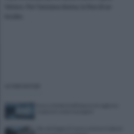
Vetere. Per l'anziana donna, la fine di un
incubo.
ULTIME NOTIZIE
Scacco ai furbetti dell'imposta di soggiorno:
recuperate somme mai pagate
Alba alla Reggia di Caserta, visitatori triplicati