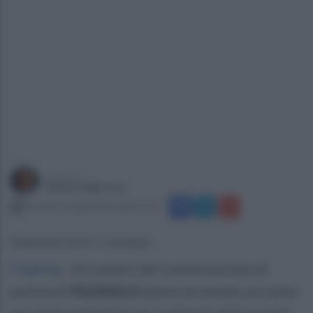
a cura di
Gianni Vigoroso
martedì 15 luglio 2025 alle 07:53
Maltrattamenti in famiglia...
Caserta
.
Gli uomini del commissariato di
polizia di
Maddaloni
hanno arrestato un uomo
per maltrattamenti nei confronti della madre