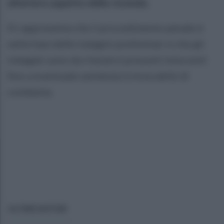
ulteriore aspetto della vicenda.
Si rappresenta che il procedimento penale è
nella fase delle indagini preliminari e che gli
indagati sono da ritenersi presunti innocenti
fino a eventuale sentenza irrevocabile di
condanna.
ULTIME NOTIZIE