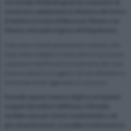
territoriale di Mondragone ha consentito di
ricostruire rapidamente la dinamica dei fatti e
di deferire in stato di libertà un 30enne e un
40enne, entrambi originari del Napoletano.
I due sono ritenuti gravemente indiziati, allo
stato delle indagini e fatte salve le successive
valutazioni dell'Autorità Giudiziaria, dei reati
di porto abusivo di oggetti atti ad offendere e
lesioni personali aggravate in concorso.
Secondo quanto emerso dagli accertamenti
eseguiti dai militari dell’Arma, il diverbio
sarebbe nato per motivi condominiali e, nel
giro di pochi istanti, si sarebbe trasformato in