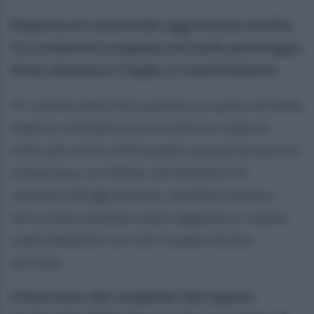
Degenera in una brutale aggressione una lite
tra condomini scoppiata nel tardo pomeriggio
di ieri, domenica 5 luglio a Castel Volturno.
Al culmine della discussione, un uomo avrebbe
esploso a distanza ravvicinata un colpo al
volto del vicino utilizzando una pistola ad aria
compressa. La vittima, nel tentativo di
sottrarsi all'aggressione, sarebbe caduta a
terra, dove sarebbe stata raggiunta e colpita
ripetutamente con calci e pugni da due
persone.
L'intervento dei carabinieri del reparto