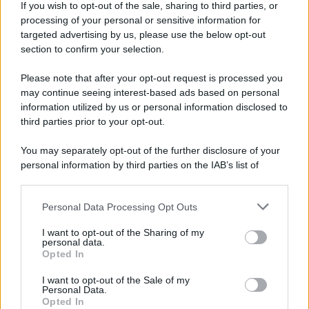
If you wish to opt-out of the sale, sharing to third parties, or
processing of your personal or sensitive information for
Cesa: approvato assestamento di bilancio e
targeted advertising by us, please use the below opt-out
tariffe Tari
section to confirm your selection.
Please note that after your opt-out request is processed you
may continue seeing interest-based ads based on personal
information utilized by us or personal information disclosed to
third parties prior to your opt-out.
You may separately opt-out of the further disclosure of your
personal information by third parties on the IAB’s list of
downstream participants.
Personal Data Processing Opt Outs
This information may also be disclosed by us to third parties
on the IAB’s List of Downstream Participants that may further
I want to opt-out of the Sharing of my
disclose it to other third parties.
personal data.
Opted In
Please note that this website/app uses one or more Google
services and may gather and store information including but
I want to opt-out of the Sale of my
Personal Data.
not limited to your visit or usage behaviour. You may click to
Opted In
grant or deny consent to Google and its third-party tags to