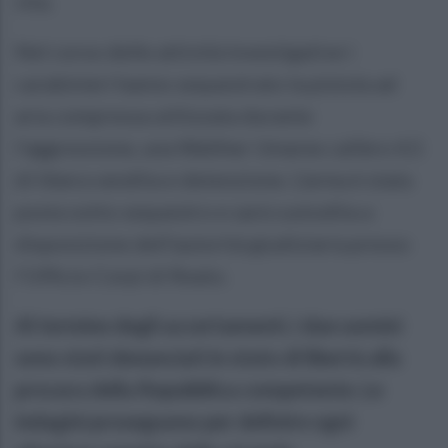
vita.
Nel corso delle attività investigative i
carabinieri hanno sequestrato la pistola ad
aria compressa utilizzata durante
l'aggressione, una Walther Umarex calibro 4,5
di libera vendita e detenzione. L'arma è stata
posta sotto sequestro e sarà custodita a
disposizione dell'autorità giudiziaria presso
l'Ufficio Corpi di Reato.
Al termine degli accertamenti, i due uomini
sono stati denunciati in stato di libertà alla
procura della Repubblica competente. Le
indagini proseguono per definire ogni