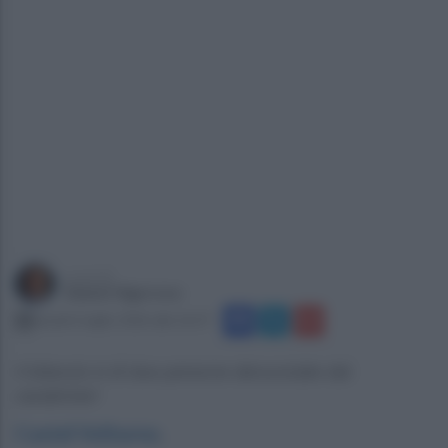
a cura di
Gianni Vigoroso
lunedì 6 luglio 2026 alle 16:37
Il bilancio è di due persone denunciate dai
carabinieri
Castel Volturno
.