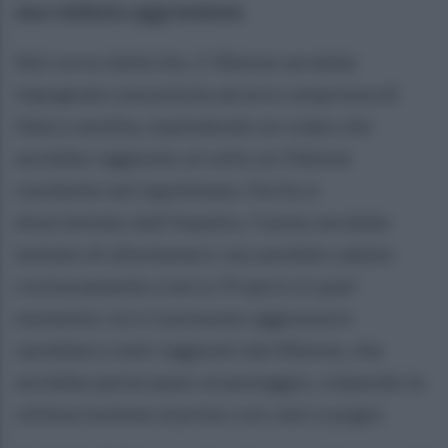
una violenta aggressione.
Nel corso della lite, il 30enne avrebbe
impugnato una pistola ad aria compressa di
libera vendita, esplodendo un colpo che
avrebbe raggiunto al volto un 50enne
residente nel napoletano. Ferito e
disorientato dall'impatto, l'uomo avrebbe
tentato di allontanarsi, ma sarebbe caduto
rovinosamente a terra. Proprio in quel
momento, lui e il presunto aggressore
sarebbero stati raggiunti dal 40enne, che
avrebbe partecipato al pestaggio, colpendo la
vittima insieme al primo con calci e pugni.