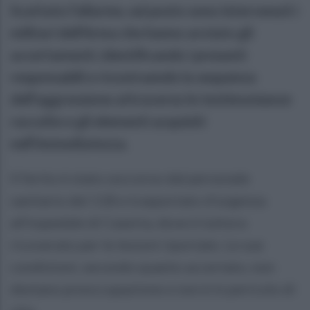
Scattato l'allarme, sul posto sono intervenuti i
militari dell'Arma che hanno avviato gli
accertamenti, identificando i presunti
responsabili e ricostruendo la sequenza
dell'aggressione attraverso le testimonianze
raccolte e gli elementi acquisiti
nell'immediatezza.
Il ferito è stato soccorso dal personale
sanitario del 118 e trasportato d'urgenza
all'ospedale di Caserta, dove è tuttora
ricoverato per le lesioni riportate. Le sue
condizioni, secondo quanto accertato, non
destano preoccupazione e non è in pericolo di