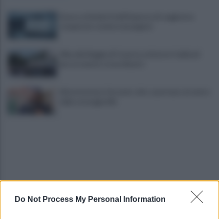
Scacco ai furbetti dell'imposta di soggiorno:
recuperate somme mai pagate
Alba alla Reggia di Caserta, visitatori triplicati
per un evento straordinario
Infrastrutture, Ferrante: alto casertano al centro
della strategia Mit
Do Not Process My Personal Information
Viola l'obbligo di permanenza notturna:
arrestato dai carabinieri