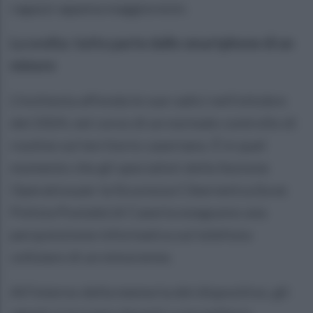
ragazzi appena maggiorenni.
La svolta: tutto parte dallo smartphone di un
minore
L'inchiesta affonda le sue radici nell'ottobre
del 2024, nel corso di un normale controllo di
routine sul territorio casertano. È in quel
momento che gli specialisti della Sezione
Operativa per la Sicurezza Cibernetica (la ex
Polizia Postale) di Caserta eseguono una
perquisizione informatica sul telefono
cellulare di un minorenne.
All'interno della memoria del dispositivo, gli