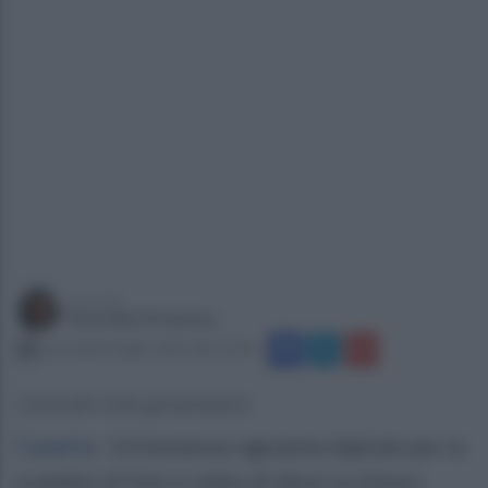
a cura di
Rossella Strianese
mercoledì 8 luglio 2026 alle 14:59
Coinvolti molti giovanissimi
Caserta
.
Un’immensa ragnatela digitale per lo
scambio di foto e video di abusi su minori,