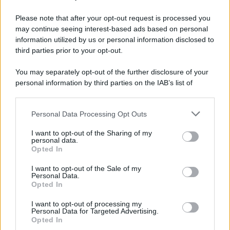
Please note that after your opt-out request is processed you
may continue seeing interest-based ads based on personal
information utilized by us or personal information disclosed to
third parties prior to your opt-out.
You may separately opt-out of the further disclosure of your
personal information by third parties on the IAB’s list of
downstream participants.
Personal Data Processing Opt Outs
This information may also be disclosed by us to third parties
on the IAB’s List of Downstream Participants that may further
I want to opt-out of the Sharing of my
disclose it to other third parties.
personal data.
Opted In
Please note that this website/app uses one or more Google
services and may gather and store information including but
I want to opt-out of the Sale of my
Personal Data.
not limited to your visit or usage behaviour. You may click to
Opted In
grant or deny consent to Google and its third-party tags to
use your data for below specified purposes in below Google
I want to opt-out of processing my
consent section.
Personal Data for Targeted Advertising.
Opted In