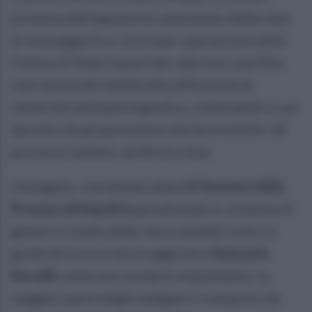
protetta dall'apparente anonimato delle chat
di messaggistica. Una maxi-operazione della
Polizia di Stato ha portato alla luce una fitta
rete nazionale dedita alla diffusione di
materiale pedopornografico, culminando in un
decreto di perquisizione che ha investito 18
province italiane, da Nord a Sud.
L'indagine, coordinata dalla
IV Sezione della
Procura di Napoli (
specializzata in violenza di
genere e tutela delle fasce deboli) sotto la
guida del procuratore aggiunto
Giancarlo
Novelli,
svela uno scenario inquietante: la
maggior parte degli indagati è composta da