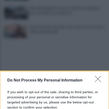
Alba alla Reggia di Caserta, visitatori triplicati
per un evento straordinario
Infrastrutture, Ferrante: alto casertano al centro
della strategia Mit
Do Not Process My Personal Information
Viola l'obbligo di permanenza notturna:
arrestato dai carabinieri
If you wish to opt-out of the sale, sharing to third parties, or
processing of your personal or sensitive information for
Cesa: approvato assestamento di bilancio e
targeted advertising by us, please use the below opt-out
tariffe Tari
section to confirm your selection.