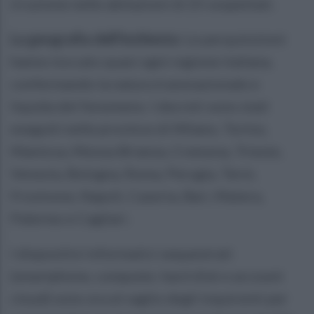
irruzione nelle abitazioni di 25 sospettati.
La geografia dell'inchiesta:
Le perquisizioni
hanno toccato quasi ogni regione italiana,
confermando la natura transnazionale e
liquida del fenomeno. I decreti sono stati
eseguiti nelle province di Milano, Torino,
Mantova, Monza Brianza, Cremona, Trieste,
Venezia, Bologna, Roma, Perugia, Terni,
Frosinone, Napoli, Caserta, Bari, Matera,
Palermo e Cagliari.
I dispositivi informatici sequestrati
(smartphone, computer, hard disk e account
cloud) sono ora al vaglio degli inquirenti per