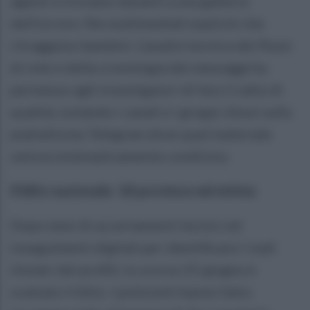
agenti si trovano davanti a una galleria
dell'orrore: file multimediali espliciti che
ritraggono bambini. L'analisi tecnica dei flussi
di rete e della cronologia dei messaggi ha
permesso agli investigatori di fare il salto di
qualità, isolando i canali e i gruppi chiusi sulla
piattaforma Telegram dove quel materiale
veniva sistematicamente condiviso.
Il blitz nazionale: 18 province nel mirino
Dopo mesi di accertamenti tecnici ed
inseguimenti digitali per identificare i reali
titolari dei profili, lo scorso 25 giugno è
scattato il blitz. I poliziotti hanno fatto