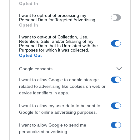
Opted In
grant or deny consent to Google and its third-party tags to
use your data for below specified purposes in below Google
I want to opt-out of processing my
consent section.
Personal Data for Targeted Advertising.
Opted In
I want to opt-out of Collection, Use,
Retention, Sale, and/or Sharing of my
Personal Data that Is Unrelated with the
Purposes for which it was collected.
Opted Out
Google consents
I want to allow Google to enable storage
related to advertising like cookies on web or
device identifiers in apps.
I want to allow my user data to be sent to
Google for online advertising purposes.
I want to allow Google to send me
personalized advertising.