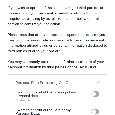
arrestato dai carabinieri
If you wish to opt-out of the sale, sharing to third parties, or
processing of your personal or sensitive information for
Cesa: approvato assestamento di bilancio e
targeted advertising by us, please use the below opt-out
tariffe Tari
section to confirm your selection.
Please note that after your opt-out request is processed you
may continue seeing interest-based ads based on personal
information utilized by us or personal information disclosed to
third parties prior to your opt-out.
You may separately opt-out of the further disclosure of your
personal information by third parties on the IAB’s list of
downstream participants.
Personal Data Processing Opt Outs
This information may also be disclosed by us to third parties
on the IAB’s List of Downstream Participants that may further
I want to opt-out of the Sharing of my
disclose it to other third parties.
personal data.
Opted In
Please note that this website/app uses one or more Google
services and may gather and store information including but
I want to opt-out of the Sale of my
Personal Data.
not limited to your visit or usage behaviour. You may click to