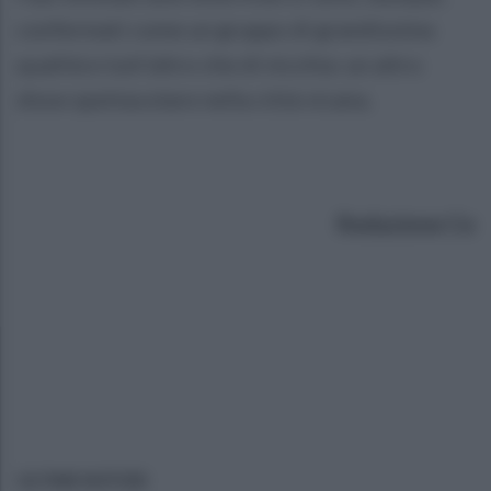
confermati come un gruppo di grandissima
qualità e tutt'altro che di nicchia: un altro
show spettacolare nella città vicana.
Redazione Ce
ULTIME NOTIZIE