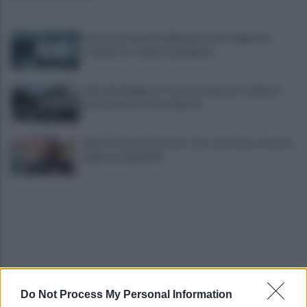
Scacco ai furbetti dell'imposta di soggiorno:
recuperate somme mai pagate
Alba alla Reggia di Caserta, visitatori triplicati
per un evento straordinario
Infrastrutture, Ferrante: alto casertano al centro
della strategia Mit
Do Not Process My Personal Information
Viola l'obbligo di permanenza notturna: