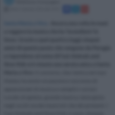
Redazione Ottopagine
sabato 9 gennaio 2016 alle 14:25
Santa Maria a Vico
.
Ancora una volta le mani
a reggere la musica che ha 'incendiato' lo
Smav. Grazie a quei quattro (oggi cinque)
amici di questo posto che vengono da Perugia
e rispondono al nome di Fast Animals and
Slow Kids si è vissuta una serata unica a Santa
Maria a Vico.
Il concerto, che rientra nel tour
Alaska, ha avuto un pazzesco successo di
appassionati di musica e semplici curiosi.
Locale strapieno, grande musica, tanta gioia
negli occhi sia dei musicisti che dei presenti. I
Fast Animals and Slow Kids si sono, dunque,