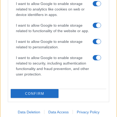
I want to allow Google to enable storage
related to analytics like cookies on web or
device identifiers in apps.
I want to allow Google to enable storage
related to functionality of the website or app.
I want to allow Google to enable storage
CHI SIAMO
CONTATTI
PUBBLICITÀ
LAVORA CON NOI
related to personalization.
PRIVACY / COOKIE POLICY
PREFERENZE PRIVACY
I want to allow Google to enable storage
OTTO CHANNEL
related to security, including authentication
functionality and fraud prevention, and other
user protection.
Registrazione del Tribunale di Avellino n. 331 del 23/11/1995
Iscritto al Registro degli Operatori di Comunicazione n. 37512
© Riproduzione Riservata – Ne è consentita esclusivamente una
CONFIRM
riproduzione parziale con citazione della fonte corretta
www.ottopagine.it
Data Deletion
Data Access
Privacy Policy