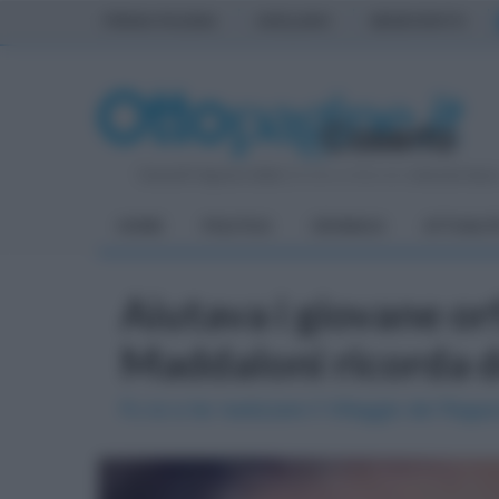
PRIMA PAGINA
AVELLINO
BENEVENTO
Venerdì 7 Agosto 2026
| Direttore Editoriale:
Antonio Sass
HOME
POLITICA
CRONACA
ATTUALIT
Aiutava i giovane orf
Maddaloni ricorda d
Fu lui a far realizzare il Villaggio dei Ragaz