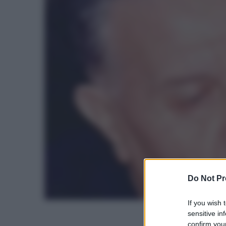
Do Not Pr
If you wish 
sensitive in
confirm your