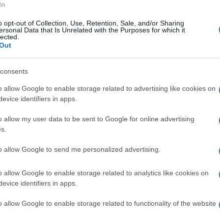
In
 Ragazzi per dare un contributo alla politica
o opt-out of Collection, Use, Retention, Sale, and/or Sharing
ogica e pastorale alla bruciante questione
ersonal Data that Is Unrelated with the Purposes for which it
lected.
 più che mai è proiettato nel futuro,
Out
mento, nell’ambito dell’istruzione e del
consents
giovani che vogliono intraprendere studi seri
o allow Google to enable storage related to advertising like cookies on
ta. In occasione dell’anniversario della
evice identifiers in apps.
tore d’Angelo, sacerdote e fondatore del
o allow my user data to be sent to Google for online advertising
rganizzato per il giorno 30 c. m. la
s.
oriam" nella Chiesa di Santa Maria della
to allow Google to send me personalized advertising.
ietro Lagnese, Vescovo della Diocesi
al Villaggio, avrà luogo il Torneo di Robotica
o allow Google to enable storage related to analytics like cookies on
evice identifiers in apps.
Istituto Tecnico Industriale e per gli allievi
ddaloni. Promotore della gara insieme alla
o allow Google to enable storage related to functionality of the website
a, multinazionale leader nel settore delle