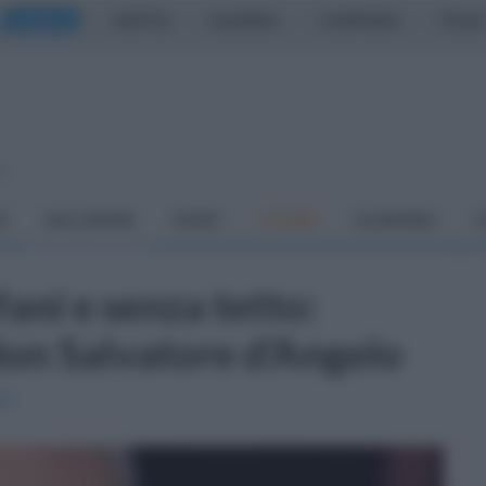
CASERTA
NAPOLI
SALERNO
CAMPANIA
ITALIA
o
À
DAI COMUNI
SPORT
CUCINA
ECONOMIA
C
ani e senza tetto:
on Salvatore d’Angelo
zi