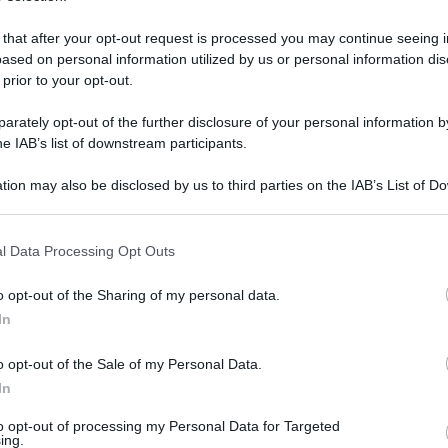
 that after your opt-out request is processed you may continue seeing i
ased on personal information utilized by us or personal information dis
 prior to your opt-out.
rately opt-out of the further disclosure of your personal information by
he IAB’s list of downstream participants.
tion may also be disclosed by us to third parties on the IAB’s List of 
 that may further disclose it to other third parties.
 that this website/app uses one or more Google services and may gath
l Data Processing Opt Outs
including but not limited to your visit or usage behaviour. You may click 
 to Google and its third-party tags to use your data for below specifi
7 maggio 2022 alle 07:07
o opt-out of the Sharing of my personal data.
ogle consent section.
In
do di don Salvatore d’Angelo
o opt-out of the Sale of my Personal Data.
tto mondiale, don Salvatore d’Angelo si venne
In
. Per le strade vedeva i giovani senza tetto e
to opt-out of processing my Personal Data for Targeted
cerdote di Maddaloni rispose prontamente con
ing.