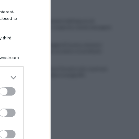
ULTIME NOTIZIE
nterest-
closed to
Scacco ai furbetti dell'imposta di
soggiorno: recuperate somme mai pagate
 third
Alba alla Reggia di Caserta, visitatori
triplicati per un evento straordinario
Downstream
Infrastrutture, Ferrante: alto casertano
er and store
al centro della strategia Mit
to grant or
ed purposes