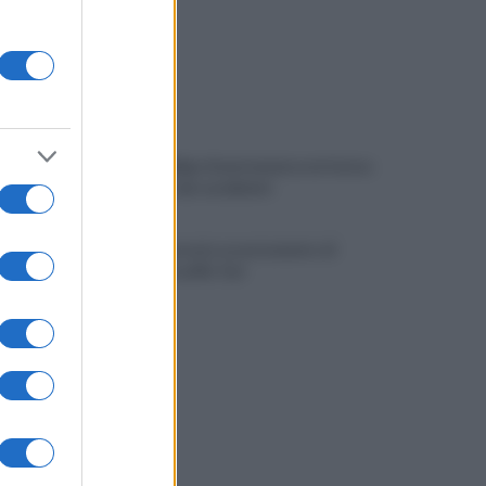
Viola l'obbligo di permanenza notturna:
arrestato dai carabinieri
Cesa: approvato assestamento di
bilancio e tariffe Tari