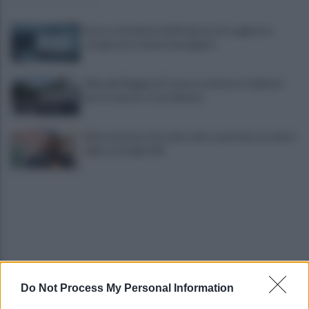
Scacco ai furbetti dell'imposta di soggiorno:
recuperate somme mai pagate
Alba alla Reggia di Caserta, visitatori triplicati
per un evento straordinario
Infrastrutture, Ferrante: alto casertano al centro
della strategia Mit
Do Not Process My Personal Information
Viola l'obbligo di permanenza notturna:
arrestato dai carabinieri