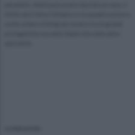
parametri. Nulla può essere lasciato al caso, il
2024 sarà l’anno Olimpico e la squadra azzurra
vuole volare a Parigi per essere tra le grandi
protagoniste sia nello Skeet che nelle altre
specialità.
ULTIME NOTIZIE