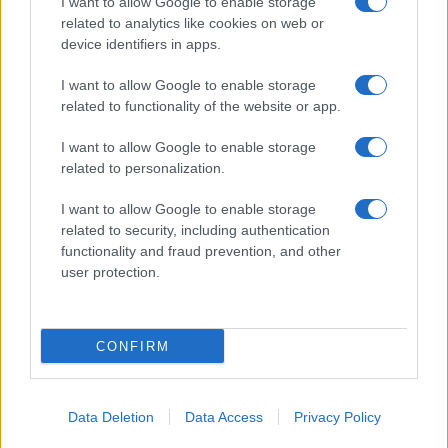
I want to allow Google to enable storage
related to analytics like cookies on web or
device identifiers in apps.
I want to allow Google to enable storage
related to functionality of the website or app.
I want to allow Google to enable storage
CHI SIAMO
CONTATTI
PUBBLICITÀ
LAVORA CON NOI
related to personalization.
PRIVACY / COOKIE POLICY
PREFERENZE PRIVACY
I want to allow Google to enable storage
OTTO CHANNEL
related to security, including authentication
functionality and fraud prevention, and other
user protection.
Registrazione del Tribunale di Avellino n. 331 del 23/11/1995
Iscritto al Registro degli Operatori di Comunicazione n. 37512
© Riproduzione Riservata – Ne è consentita esclusivamente una
CONFIRM
riproduzione parziale con citazione della fonte corretta
www.ottopagine.it
Data Deletion
Data Access
Privacy Policy