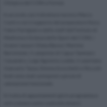
Olimpica del CONI a Formia.
In accordo con il direttore tecnico Marco
Conti e con il supporto del preparatore fisico
Fabio Partigiani e dello staff dell’Istituto di
Medicina e Scienza dello Sport del CONI, i
tiratori azzurri Diana Bacosi, Martina
Bartolomei, il campione di Capua Tammaro
Cassandro, Luigi Agostino Lodde, il casertano
Giancarlo Tazza, Simona Scocchetti e Niccolò
Sodi sono stati sottoposti a prove di
valutazione funzionale.
Si tratta di appuntamenti già in programma e
utili a tenere sotto controllo diversi