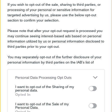
If you wish to opt-out of the sale, sharing to third parties, or
processing of your personal or sensitive information for
Cesa: approvato assestamento di bilancio e
targeted advertising by us, please use the below opt-out
tariffe Tari
section to confirm your selection.
Please note that after your opt-out request is processed you
may continue seeing interest-based ads based on personal
information utilized by us or personal information disclosed to
third parties prior to your opt-out.
You may separately opt-out of the further disclosure of your
personal information by third parties on the IAB’s list of
downstream participants.
Personal Data Processing Opt Outs
This information may also be disclosed by us to third parties
on the IAB’s List of Downstream Participants that may further
I want to opt-out of the Sharing of my
disclose it to other third parties.
personal data.
Opted In
Please note that this website/app uses one or more Google
services and may gather and store information including but
I want to opt-out of the Sale of my
Personal Data.
not limited to your visit or usage behaviour. You may click to
Opted In