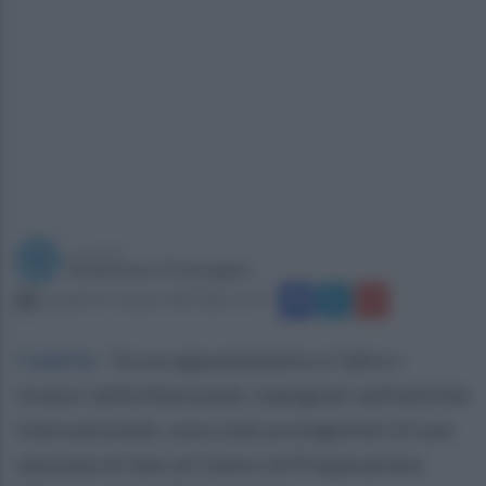
a cura di
Redazione Ottopagine
martedì 31 ottobre 2023 alle 11:37
Caserta
.
Tra un appuntamento e l’altro i
tiratori della Nazionale, impegnati nell’attività
internazionale, sono stati protagonisti di una
sessione di test al Centro di Preparazione