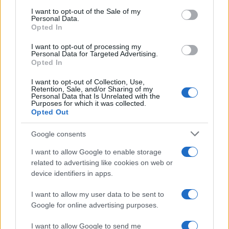
services and may gather and store information including but
I want to opt-out of the Sale of my
Personal Data.
not limited to your visit or usage behaviour. You may click to
Opted In
grant or deny consent to Google and its third-party tags to
use your data for below specified purposes in below Google
I want to opt-out of processing my
consent section.
Personal Data for Targeted Advertising.
Opted In
I want to opt-out of Collection, Use,
Retention, Sale, and/or Sharing of my
Personal Data that Is Unrelated with the
Purposes for which it was collected.
Opted Out
Google consents
I want to allow Google to enable storage
related to advertising like cookies on web or
device identifiers in apps.
I want to allow my user data to be sent to
Google for online advertising purposes.
I want to allow Google to send me