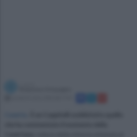
a cura di
Redazione Ottopagine
martedì 31 marzo 2026 alle 17:43
Caserta
.
È un Coppitelli soddisfatto quello
che ha commentato il momento della
Casertana
, reduce dalla vittoria ottenuta al