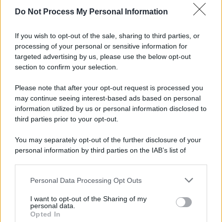
Do Not Process My Personal Information
Viola l'obbligo di permanenza notturna:
arrestato dai carabinieri
If you wish to opt-out of the sale, sharing to third parties, or
processing of your personal or sensitive information for
Cesa: approvato assestamento di bilancio e
targeted advertising by us, please use the below opt-out
tariffe Tari
section to confirm your selection.
Please note that after your opt-out request is processed you
may continue seeing interest-based ads based on personal
information utilized by us or personal information disclosed to
third parties prior to your opt-out.
You may separately opt-out of the further disclosure of your
personal information by third parties on the IAB’s list of
downstream participants.
Personal Data Processing Opt Outs
This information may also be disclosed by us to third parties
on the IAB’s List of Downstream Participants that may further
I want to opt-out of the Sharing of my
disclose it to other third parties.
personal data.
Opted In
Please note that this website/app uses one or more Google