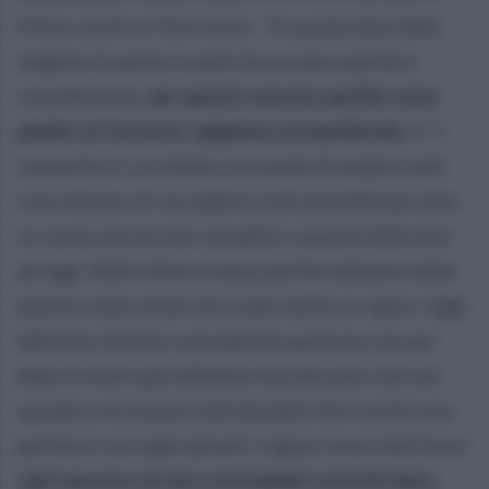
Pinto contro il Sorrento:
"In questa fase della
stagione la posta in palio ha un peso specifico
considerevole,
per questo nascono partite come
quella col Sorrento: spigolosa ed equilibrata
. E’ il
momento in cui stiamo cercando di andare sulla
concretezza, di raccogliere il più possibile per dare
un senso ancora più completo a quanto fatto fino
ad oggi. Nelle ultime cinque partite abbiamo fatto
quattro clean sheet ed un gol subito su rigore. Oggi
abbiamo iniziato concedendo qualcosa, ma poi
dopo il nostro gol abbiamo lasciato poco ad una
squadra con buone individualità. Ne è uscita una
partita in cui negli episodi i ragazzi sono stati bravi.
I gol nascono da due contropiedi costruiti bene,