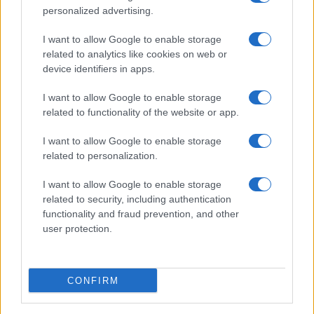
personalized advertising.
I want to allow Google to enable storage
related to analytics like cookies on web or
device identifiers in apps.
I want to allow Google to enable storage
related to functionality of the website or app.
I want to allow Google to enable storage
CHI SIAMO
CONTATTI
PUBBLICITÀ
LAVORA CON NOI
related to personalization.
PRIVACY / COOKIE POLICY
PREFERENZE PRIVACY
I want to allow Google to enable storage
OTTO CHANNEL
related to security, including authentication
functionality and fraud prevention, and other
user protection.
Registrazione del Tribunale di Avellino n. 331 del 23/11/1995
Iscritto al Registro degli Operatori di Comunicazione n. 37512
© Riproduzione Riservata – Ne è consentita esclusivamente una
CONFIRM
riproduzione parziale con citazione della fonte corretta
www.ottopagine.it