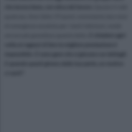
che lavora bene, con etica del lavoro.
Questo ti ridà
qualcosa. Aver fatto 59 punti, nonostante due mesi
di emergenza assoluta per i tanti infortuni, rende
ancora più grandioso quanto fatto.
E chiedere ogni
volta ai ragazzi di fare la migliore prestazione è
impossibile. Ci sono gare che si giocano sui dettagli.
E quando questi girano dalla tua parte, un motivo
ci sarà!".