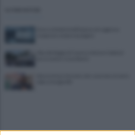
ULTIME NOTIZIE
Scacco ai furbetti dell'imposta di soggiorno:
recuperate somme mai pagate
Alba alla Reggia di Caserta, visitatori triplicati
per un evento straordinario
Infrastrutture, Ferrante: alto casertano al centro
della strategia Mit