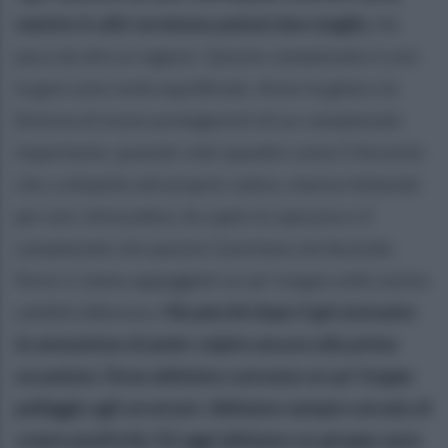
mentre in altri avremmo potuto fare meglio.
Ho
poco da dire ai ragazzi. Questo campionato è così:
le gare sono tutte equilibrate. Avere la gioia e la
fortuna di essere protagonisti di un campionato
importante, quando vedi squadre come il Sorrento
che, a dispetto del proprio valore, stanno lottando
per non retrocedere, fa capire lo spessore e il
campionato che questa Casertana sta facendo.
Forse ci siamo appoggiati un po' troppo sulla nostra
solidità difensiva.
Ma perché dopo il gol avevamo
la sensazione di poter colpire ancora alla prima
occasione. Forse abbiamo concesso un po' troppo
palleggio agli avversari. Abbiamo sempre cercato di
creare positività. Ed oggi abbiamo un gruppo sano