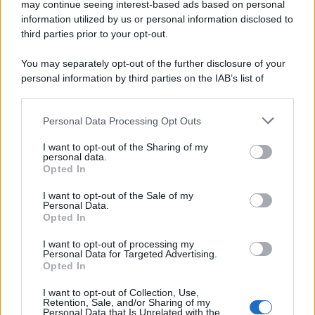
may continue seeing interest-based ads based on personal
information utilized by us or personal information disclosed to
third parties prior to your opt-out.
You may separately opt-out of the further disclosure of your
personal information by third parties on the IAB’s list of
downstream participants.
Personal Data Processing Opt Outs
This information may also be disclosed by us to third parties
on the IAB’s List of Downstream Participants that may further
I want to opt-out of the Sharing of my
disclose it to other third parties.
personal data.
Opted In
Please note that this website/app uses one or more Google
services and may gather and store information including but
I want to opt-out of the Sale of my
Personal Data.
not limited to your visit or usage behaviour. You may click to
Opted In
grant or deny consent to Google and its third-party tags to
use your data for below specified purposes in below Google
I want to opt-out of processing my
consent section.
Personal Data for Targeted Advertising.
Opted In
I want to opt-out of Collection, Use,
Retention, Sale, and/or Sharing of my
Personal Data that Is Unrelated with the