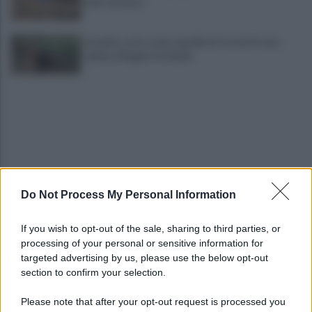
polo turistico
Ecuador, otto corpi smembrati trovati in una
miniera illegale Occhiello
Do Not Process My Personal Information
Gaza, Netanyahu respinge il piano Usa: «Hamas
deve disarmare»
If you wish to opt-out of the sale, sharing to third parties, or
processing of your personal or sensitive information for
Joe Biden, Hunter: «Il cancro si è diffuso, è molto
targeted advertising by us, please use the below opt-out
doloroso»
section to confirm your selection.
Please note that after your opt-out request is processed you