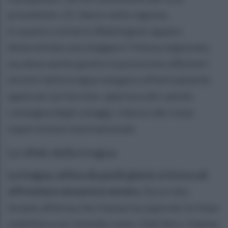
presidente J.D. Vance nella regione.
In questo scenario Washington appare
determinata a proteggere l’intesa negoziata,
ma deve anche gestire la pressione affinché i
termini della tregua vengano effettivamente
applicati sul terreno: apertura dei valichi,
consegna degli ostaggi, rilascio dei corpi,
supervisione internazionale.
Le sfide della tregua
La tregua, attiva da pochi giorni, si trova ad
affrontare una prova severa.
Da un lato
Israele afferma che Hamas ha superato le linee
stabilite e ne richiede conto. Dall’altro, Hamas