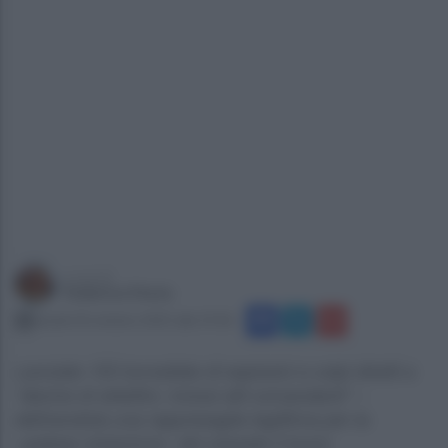
a cura di
Federico Festa
lunedì 20 ottobre 2025 alle 19:36
Lanciate 153 tonnellate di esplosivi e colpi diretti a
“decine di obiettivi, inclusi alti comandanti” –
definendola una rappresaglia legittima per la
«palese violazione» del cessate il fuoco