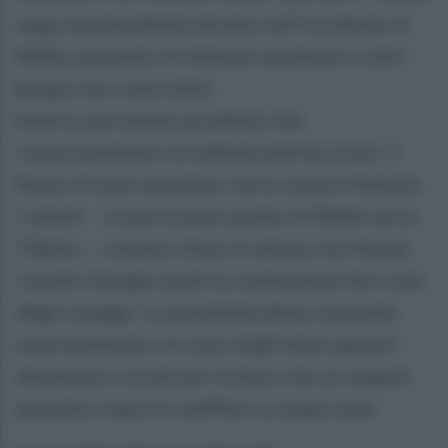
nega responsabilità dirette nell’incidente di
Rafah, parlando di miliziani autonomi o altri
gruppi non controllati.
Inoltre, persistono problemi che
compromettono la stabilità dell’accordo: il
flusso di aiuti umanitari verso Gaza è limitato,
i valichi – in particolare quello di Rafah verso
l’Egitto – restano chiusi in attesa che Hamas
rispetti impegni quali la restituzione dei corpi
degli ostaggi. La sensibilità della comunità
internazionale e il ruolo degli Stati-garanti
diventano cruciali per evitare che un singolo
episodio riapra il conflitto su larga scala.