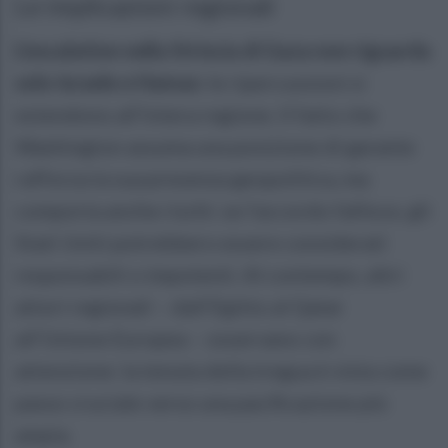
Le implicazioni regionali
L’escalation nella Striscia di Gaza non riguarda
solo Israele e Hamas:
le ripercussioni si
estendono all’intera regione. Il fatto che
Washington assuma una posizione di garante
rafforza la sua presenza geopolitica, ma
comporta anche rischi: se l’accordo fallisce, gli
Stati Uniti potrebbero essere considerati
responsabili o impotenti. Al contempo, altri
attori regionali – dall’Egitto al Qatar
all’Unione Europea – osservano con
attenzione: la tenuta della tregua è vista come
passo cruciale verso una pacificazione più
ampia.