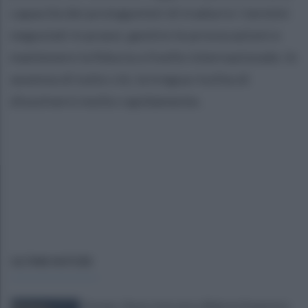
capacità dei protagonisti di tradurre i termini
negoziati in prassi, gestire le provocazioni e
mantenere la fiducia a livello internazionale. In
assenza di tutto ciò, la tregua rischia di
dissolversi molto rapidamente.
ULTIME NOTIZIE
Hormuz, Oman e Iran verso 60 giorni di apertura