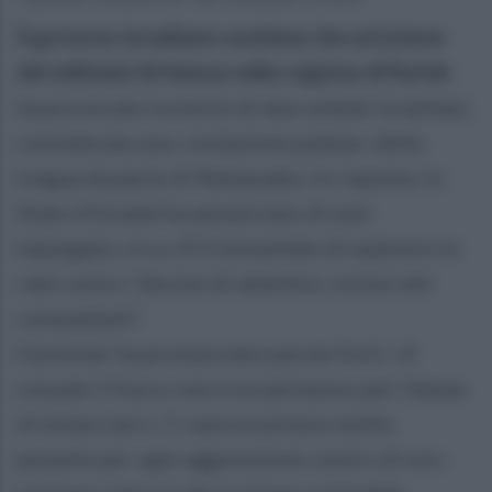
Il governo israeliano sostiene che un’azione
dei miliziani di Hamas nella regione di Rafah
ha provocato la morte di due soldati israeliani,
considerata una «violazione palese» della
tregua da parte di Netanyahu. In risposta, lo
Stato d’Israele ha annunciato di aver
impiegato circa 153 tonnellate di esplosivi in
raid contro “decine di obiettivi, inclusi alti
comandanti”.
Il premier ha pronunciato parole forti: «Il
cessate il fuoco non è un permesso per Hamas
di minacciarci. Ci sarà un prezzo molto
pesante per ogni aggressione contro di noi».