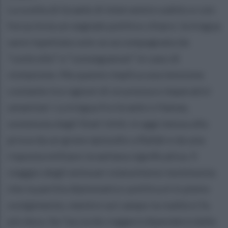
La scelta di Israele di intervenire subito e con
forza invia un segnale politico chiaro: la tregua
sarà rispettata solo se accompagnata da
“controllo” e “conseguenze” in caso di
violazione. Ma questo implica una tensione
costante tra ragioni di sicurezza e imperativi
umanitari. La tregua fra Israele e Hamas,
sostenuta dagli Stati Uniti, è oggi messa alla
prova da un grave episodio a Rafah e da una
risposta militare israeliana significativa. Il
viaggio degli emissari statunitensi testimonia
che la partita diplomatico-politica è in pieno
svolgimento, mentre sul campo la realtà si fa
più dura. Se l’accordo reggerà dipenderà dalla