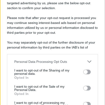
Fulmine durante una partita in Thailandia: morto
targeted advertising by us, please use the below opt-out
Safwan Awae
section to confirm your selection.
Please note that after your opt-out request is processed you
may continue seeing interest-based ads based on personal
information utilized by us or personal information disclosed to
third parties prior to your opt-out.
You may separately opt-out of the further disclosure of your
personal information by third parties on the IAB’s list of
downstream participants.
Personal Data Processing Opt Outs
This information may also be disclosed by us to third parties
on the IAB’s List of Downstream Participants that may further
I want to opt-out of the Sharing of my
disclose it to other third parties.
personal data.
Opted In
Please note that this website/app uses one or more Google
services and may gather and store information including but
I want to opt-out of the Sale of my
Personal Data.
not limited to your visit or usage behaviour. You may click to
Opted In
grant or deny consent to Google and its third-party tags to
use your data for below specified purposes in below Google
I want to opt-out of processing my
consent section.