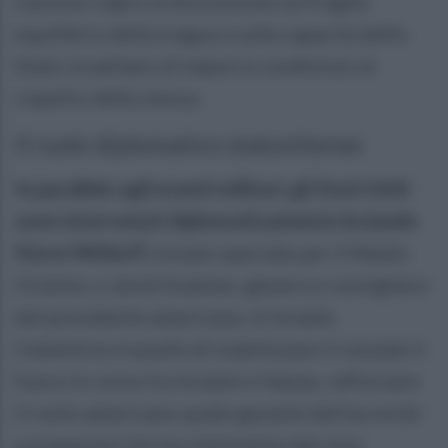
L’azione riapre la discussione sul fragile
equilibrio della tregua e sulla capacità dello
Stato israeliano di imporre condizioni al
rispetto della stessa.
Il ruolo diplomatico statunitense
In parallelo agli eventi militari, gli Stati Uniti
sono intervenuti diplomaticamente inviando
Steve Witkoff,
inviato speciale per il Medio
Oriente, e Jared Kushner, genero e consigliere
del presidente americano, in Israele.
L’obiettivo è quello di stabilizzare il cessate il
fuoco in corso tra Israele e Hamas, rafforzare
il ruolo americano quale garante dell’accordo
e preparare l’arrivo imminente del vice-