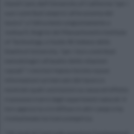
David Card, dell'University of California "per i
suoi contributi empirici all'economia del
lavoro", e l'altra metà congiuntamente a
Joshua D. Angrist del Massachusetts Institute
of Technology, e Guido W. Imbens della
Stanford University, "per i loro contributi
metodologici all'analisi delle relazioni
causali". I vincitori hanno fornito nuove
informazioni sul mercato del lavoro e
mostrato quali conclusioni su causa ed effetto
si possono trarre dagli esperimenti naturali. Il
loro approccio si è diffuso in altri campi e ha
rivoluzionato la ricerca empirica.
"Gli studi di Card sulle questioni fondamentali