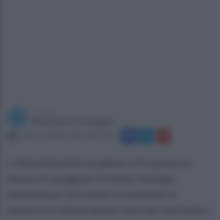
a cura di
Redazione Ottopagine
lunedì 11 ottobre 2021 alle 12:20
La Royal Swedish Academy of Sciences ha
deciso di assegnare il Premio Sveriges
Riksbank per le scienze economiche in
memoria di Alfred Nobel 2021 per una metà a