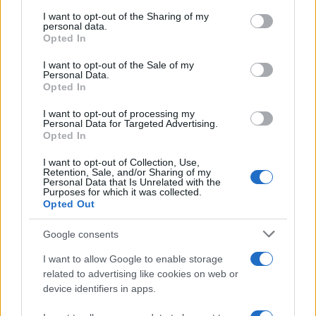
on the IAB’s List of Downstream Participants that may further
I want to opt-out of the Sharing of my
disclose it to other third parties.
personal data.
Opted In
Please note that this website/app uses one or more Google
services and may gather and store information including but
I want to opt-out of the Sale of my
Personal Data.
not limited to your visit or usage behaviour. You may click to
Opted In
grant or deny consent to Google and its third-party tags to
use your data for below specified purposes in below Google
I want to opt-out of processing my
consent section.
Personal Data for Targeted Advertising.
Opted In
I want to opt-out of Collection, Use,
Retention, Sale, and/or Sharing of my
Personal Data that Is Unrelated with the
Purposes for which it was collected.
Opted Out
Google consents
I want to allow Google to enable storage
related to advertising like cookies on web or
device identifiers in apps.