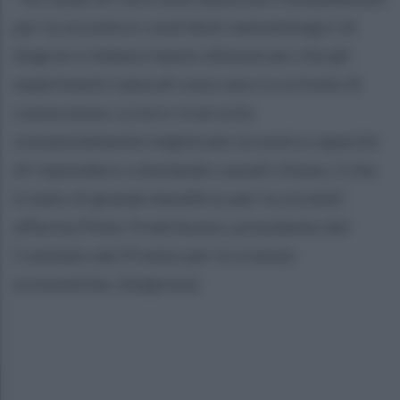
per la società ei contributi metodologici di
Angrist e Imbens hanno dimostrato che gli
esperimenti naturali sono una ricca fonte di
conoscenza. La loro ricerca ha
sostanzialmente migliorato la nostra capacità
di rispondere a domande causali chiave, il che
è stato di grande beneficio per la società",
afferma Peter Fredriksson, presidente del
Comitato del Premio per le scienze
economiche. (Italpress)