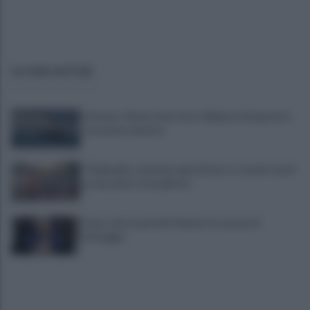
ULTIME NOTIZIE
Hormuz, Oman e Iran verso 60 giorni di apertura
tra nuove tensioni
Thailandia, studente apre il fuoco a scuola: morti
un docente e l’assalitore
Fauci, chi è e perché il Senato lo accusa di
oltraggio