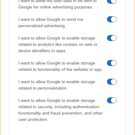
I want to allow my user data to be sent to
Google for online advertising purposes.
I want to allow Google to send me
personalized advertising.
I want to allow Google to enable storage
related to analytics like cookies on web or
device identifiers in apps.
I want to allow Google to enable storage
related to functionality of the website or app.
I want to allow Google to enable storage
CHI SIAMO
CONTATTI
PUBBLICITÀ
LAVORA CON NOI
related to personalization.
PRIVACY / COOKIE POLICY
PREFERENZE PRIVACY
I want to allow Google to enable storage
OTTO CHANNEL
related to security, including authentication
functionality and fraud prevention, and other
user protection.
Registrazione del Tribunale di Avellino n. 331 del 23/11/1995