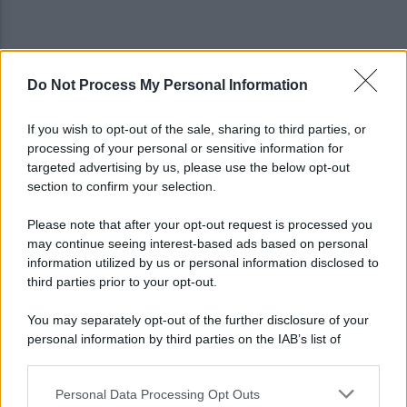
Do Not Process My Personal Information
Marcinelle, Landini in Belgio per i 70 anni della
tragedia
If you wish to opt-out of the sale, sharing to third parties, or
processing of your personal or sensitive information for
Fulmine durante una partita in Thailandia: morto
targeted advertising by us, please use the below opt-out
Safwan Awae
section to confirm your selection.
Please note that after your opt-out request is processed you
may continue seeing interest-based ads based on personal
information utilized by us or personal information disclosed to
third parties prior to your opt-out.
You may separately opt-out of the further disclosure of your
personal information by third parties on the IAB’s list of
downstream participants.
Personal Data Processing Opt Outs
This information may also be disclosed by us to third parties