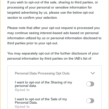
If you wish to opt-out of the sale, sharing to third parties, or
processing of your personal or sensitive information for
Fulmine durante una partita in Thailandia: morto
targeted advertising by us, please use the below opt-out
Safwan Awae
section to confirm your selection.
Please note that after your opt-out request is processed you
may continue seeing interest-based ads based on personal
information utilized by us or personal information disclosed to
third parties prior to your opt-out.
You may separately opt-out of the further disclosure of your
personal information by third parties on the IAB’s list of
downstream participants.
Personal Data Processing Opt Outs
This information may also be disclosed by us to third parties
on the IAB’s List of Downstream Participants that may further
I want to opt-out of the Sharing of my
disclose it to other third parties.
personal data.
Opted In
Please note that this website/app uses one or more Google
services and may gather and store information including but
I want to opt-out of the Sale of my
Personal Data.
not limited to your visit or usage behaviour. You may click to
Opted In
grant or deny consent to Google and its third-party tags to