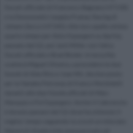
Ducati ufficiale di Francesco Bagnaia (+0"230)
e la Desmosedici targata Pramac Racing di
Johann Zarco (+0"245). Alle loro spalle ottimo
quarto tempo per Aleix Espargarò su Aprilia,
passato dal Q1, poi Jack Miller con l'altra
Ducati ufficiale e Brad Binder. In terza fila
scatterà Miguel Oliveira, a precedere le due
Suzuki di Alex Rins e Joan Mir, decimo posto
per la Yamaha Petronas di Franco Morbidelli
davanti alle due Honda ufficiali di Marc
Marquez e Pol Espargarò. Anche il Cabroncito
è dovuto passare del Q1 dove ha ottenuto il
miglior tempo seguendo la scia di un infuriato
Maverick Vinales (che aveva provato ad