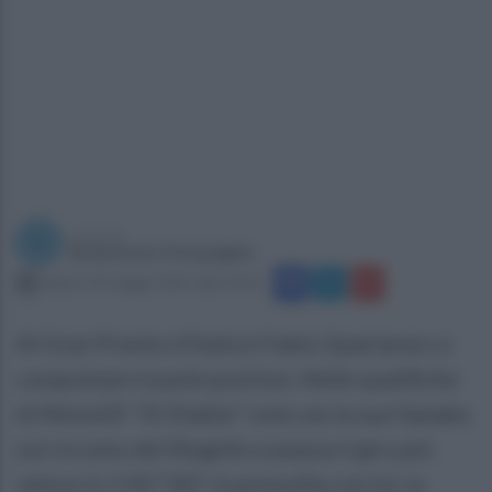
a cura di
Redazione Ottopagine
sabato 29 maggio 2021 alle 16:36
Al Gran Premio d'Italia è Fabio Quartararo a
conquistare la pole position. Nelle qualifiche
di MotoGP, "El Diablo" vola con la sua Yamaha
sul circuito del Mugello e piazza il giro più
veloce in 1'45"187. In prima fila con lui, la