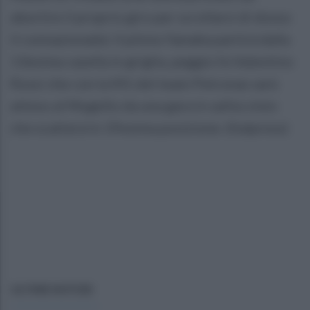
abortire il proprio giro per scrollarsi di dosso
il connazionale). Il pilota Yamaha partirà dalla
13esima casella in griglia, peggio fa Valentino
Rossi che con la M1 del team Petronas sarà
atteso al Mugello da una gara in salita visto
che scatterà in 19esima posizione. (Italpress)
ULTIME NOTIZIE