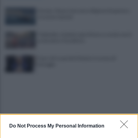
Hormuz, Oman e Iran verso 60 giorni di apertura
tra nuove tensioni
Thailandia, studente apre il fuoco a scuola: morti
un docente e l’assalitore
Fauci, chi è e perché il Senato lo accusa di
oltraggio
Do Not Process My Personal Information
Marcinelle, Landini in Belgio per i 70 anni della
tragedia