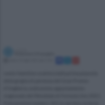
a cura di
Redazione Ottopagine
sabato 31 luglio 2021 alle 17:02
Lewis Hamilton scatterà dalla prima piazzola
della griglia di partenza del Gran Premio
d'Ungheria, undicesimo appuntamento
stagionale del Mondiale di Formula Uno 2021.
Pole position numero 101 in carriera, la terza