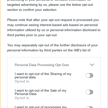
Culiacán, l’influencer Gastélum ucciso durante
targeted advertising by us, please use the below opt-out
una diretta
section to confirm your selection.
Please note that after your opt-out request is processed you
may continue seeing interest-based ads based on personal
information utilized by us or personal information disclosed to
third parties prior to your opt-out.
You may separately opt-out of the further disclosure of your
personal information by third parties on the IAB’s list of
downstream participants.
Personal Data Processing Opt Outs
This information may also be disclosed by us to third parties
on the IAB’s List of Downstream Participants that may further
I want to opt-out of the Sharing of my
disclose it to other third parties.
personal data.
Opted In
Please note that this website/app uses one or more Google
services and may gather and store information including but
I want to opt-out of the Sale of my
Personal Data.
not limited to your visit or usage behaviour. You may click to
Opted In
grant or deny consent to Google and its third-party tags to
use your data for below specified purposes in below Google
I want to opt-out of processing my