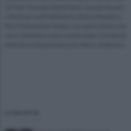
Q1 Yuki Tsunoda (AlphaTauri), George Russell
e Nicholas Latifi (Williams), Nikita Mazepin e
Mick Schumacher (Haas), con quest'ultimo che
non è nemmeno sceso in pista dopo l'incidente
nella terza sessione di prove libere. (Italpress)
ULTIME NOTIZIE