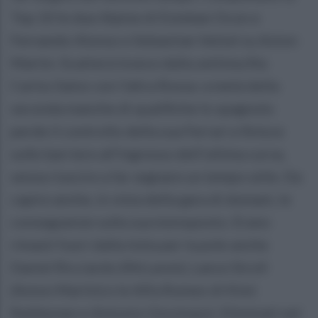
Top 10 le due Alpine di Esteban Ocon e
Fernando Alonso e Sebastian Vettel su Aston
Martin. Scatterà invece dalla settima fila
Carlos Sainz con l'altra Rossa: a metà della
seconda manche di qualifiche lo spagnolo
perde il controllo della sua Ferrari e finisce
sulle barriere all'ingresso dell'ultima curva,
senza riuscire a far segnare un tempo utile. Da
capire anche, in vista della gara di domani, le
conseguenze sulla sua monoposto. Erano
rimasti fuori dalla lotta per la pole anche
Daniel Ricciardo (McLaren), Lance Stroll
(Aston Martin) e le Alfa Romeo di Kimi
Raikkonen e Antonio Giovinazzi. Eliminati nel