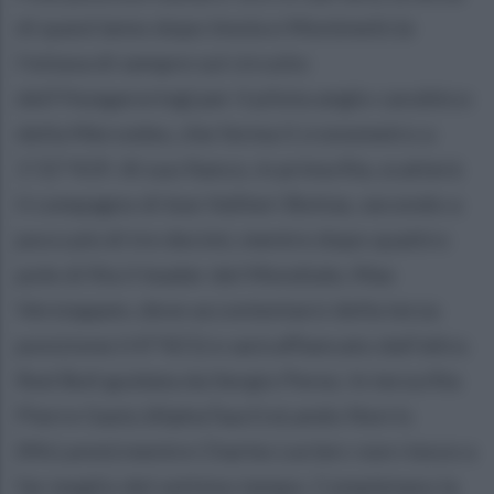
di quest'anno dopo Imola e Montmelò (e
l'ottava di sempre sul circuito
dell'Hungaroring) per il pilota anglo-caraibico
della Mercedes, che ferma il cronometro a
1'15"419. Al suo fianco, in prima fila, scatterà
il compagno di box Vallteri Bottas, secondo a
poco più di tre decimi, mentre dopo quattro
pole di fila il leader del Mondiale, Max
Verstappen, deve accontentarsi della terza
posizione (+0"421) e sarà affiancato dall'altra
Red Bull guidata da Sergio Perez. In terza fila
Pierre Gasly (AlphaTauri) eLando Norris
(McLaren) mentre Charles Leclerc non riesce a
far meglio del settimo tempo. Completano la