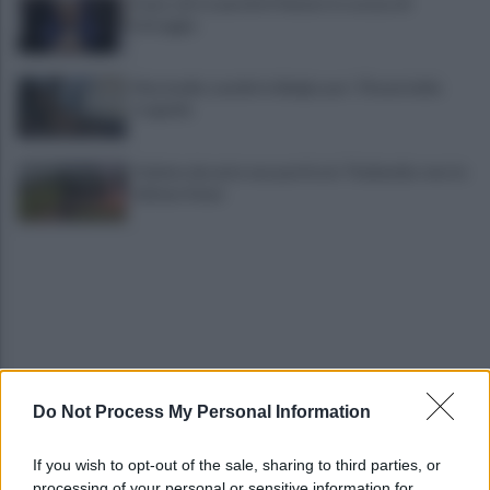
Fauci, chi è e perché il Senato lo accusa di
oltraggio
Marcinelle, Landini in Belgio per i 70 anni della
tragedia
Fulmine durante una partita in Thailandia: morto
Safwan Awae
Do Not Process My Personal Information
Hiroshima: quell'alba atomica e la memoria che
non spegne il futuro
If you wish to opt-out of the sale, sharing to third parties, or
processing of your personal or sensitive information for