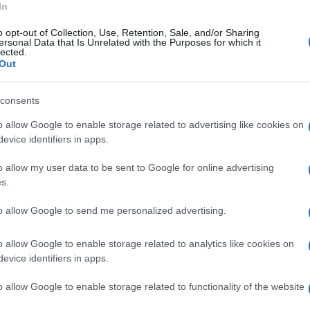
In
 6-2. Per un posto in finale l'azzurro sfiderà lo
o opt-out of Collection, Use, Retention, Sale, and/or Sharing
abellone. Domani torna in campo l'altro
ersonal Data that Is Unrelated with the Purposes for which it
lected.
e altoatesino, 10 Atp e 11esimo favorito, se la
Out
rta testa di serie.
consents
 formata da Simone Bolelli e Fabio Fognini. I
o allow Google to enable storage related to advertising like cookies on
y, giocheranno domani nei quarti del doppio
evice identifiers in apps.
tunitense Rajeev Ram e dal britannico Joe
o allow my user data to be sent to Google for online advertising
neo, campioni nel 2020 ed ancora finalisti
s.
la prima semifinale femminile. Per un posto in
to allow Google to send me personalized advertising.
do e del torneo, l'australiana Ashleigh Barty,
o allow Google to enable storage related to analytics like cookies on
arty ha liquidato per 6-2 6-0 la statunitense
evice identifiers in apps.
 mentre Keys ha eliminato, per 6-3 6-2, la ceca
o allow Google to enable storage related to functionality of the website
 Wta e del seeding. (Italpress)