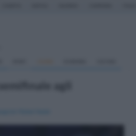
CASERTA
NAPOLI
SALERNO
CAMPANIA
ITALIA
o
À
SPORT
CUCINA
ECONOMIA
CULTURA
semifinale agli
 spagnolo Rafael Nadal