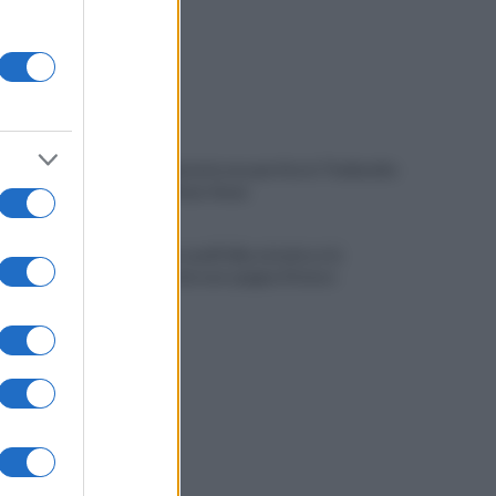
Fulmine durante una partita in Thailandia:
morto Safwan Awae
Hiroshima: quell'alba atomica e la
memoria che non spegne il futuro