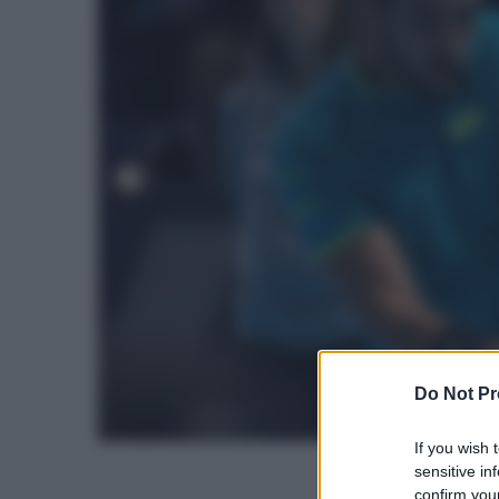
Do Not Pr
If you wish 
sensitive in
confirm your