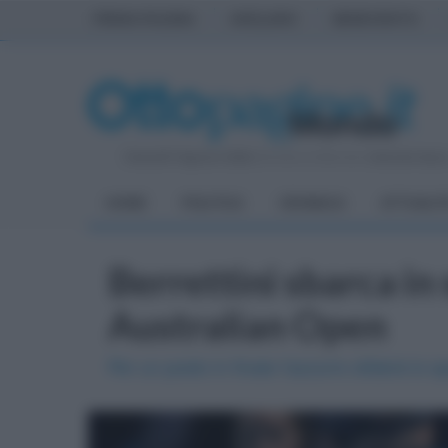
PRIMA PAGINA
AVELLINO
BENEVENTO
Venerdì 7 Agosto 2026
| Direttore Editoriale:
Antonio Sass
HOME
POLITICA
CRONACA
ATTUALIT
Berrettini sbarca in 
Australian Open
Per un posto in finale l'azzurro sfiderà lo