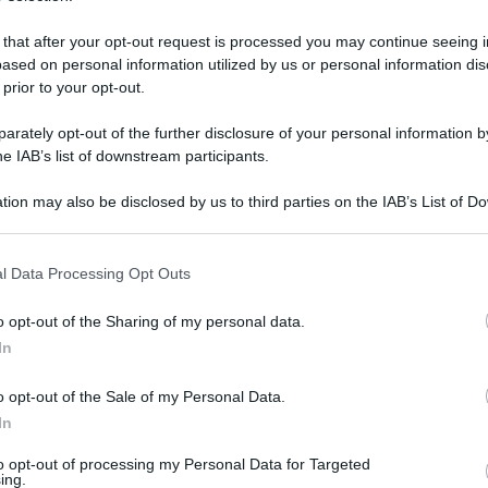
 that after your opt-out request is processed you may continue seeing i
ased on personal information utilized by us or personal information dis
 prior to your opt-out.
rately opt-out of the further disclosure of your personal information by
he IAB’s list of downstream participants.
tion may also be disclosed by us to third parties on the IAB’s List of 
 that may further disclose it to other third parties.
 that this website/app uses one or more Google services and may gath
l Data Processing Opt Outs
including but not limited to your visit or usage behaviour. You may click 
 to Google and its third-party tags to use your data for below specifi
5 gennaio 2022 alle 15:45
o opt-out of the Sharing of my personal data.
ogle consent section.
In
ifinali degli Australian Open, primo Slam del
o opt-out of the Sale of my Personal Data.
i) entrato nel vivo sul cemento di Melbourne
In
ne tennista romano, n.7 del ranking e del
to opt-out of processing my Personal Data for Targeted
cese Gael Monfils, n.20 Atp e 17esima testa di
ing.