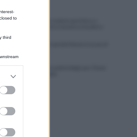
ULTIME NOTIZIE
nterest-
closed to
Thailandia, studente apre il fuoco a
scuola: morti un docente e l’assalitore
 third
Fauci, chi è e perché il Senato lo accusa di
oltraggio
Downstream
Marcinelle, Landini in Belgio per i 70 anni
er and store
della tragedia
to grant or
ed purposes