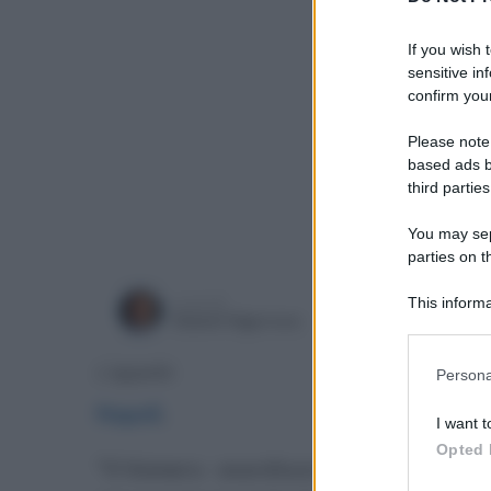
If you wish 
sensitive in
confirm your
Please note
based ads b
third parties
You may sepa
parties on t
This informa
a cura di
lunedì 18
Gianni Vigoroso
Participants
Please note
L'appello
Persona
information 
Napoli
.
deny consent
I want t
in below Go
Opted 
"Il Vomero - esordisce Gennaro Capodann