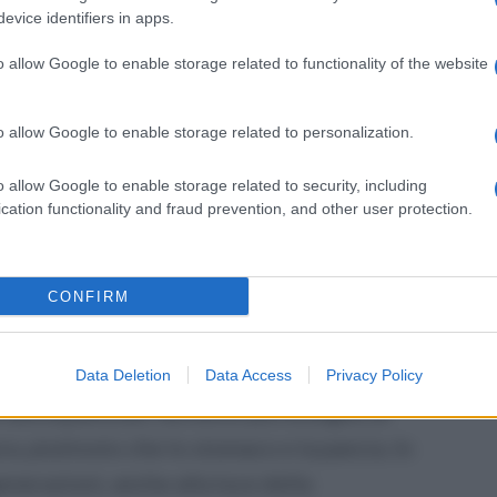
 l'arrivo di un colosso dell'editoria nazionale,
evice identifiers in apps.
ndo il primo esempio di un'inversione di
o allow Google to enable storage related to functionality of the website
sura di altre attività, l'apertura di luoghi di
ione, segnatamente di librerie.
o allow Google to enable storage related to personalization.
otivi - continua Capodanno - , che in tempi
o allow Google to enable storage related to security, including
cation functionality and fraud prevention, and other user protection.
ova più consona collocazione, la biblioteca
lioteca pubblica presente in un quartiere
chiusa da quasi sette anni e mai più riaperta
CONFIRM
troppo in quest'ultimo periodo alla ribalta
Data Deletion
Data Access
Privacy Policy
 delinquenziali, ha molto più bisogno di
ra, piuttosto che lo stomaco e la pancia. In
nerazioni, anche alla luce della