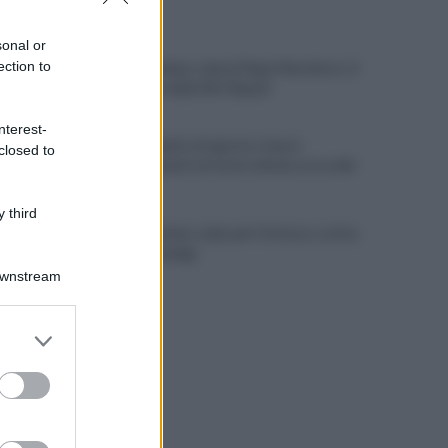
ULTIME NOTIZIE
sonal or
ection to
Il calcio italiano saluta Pippo Marchioro: il
messaggio della SSC Napoli
nterest-
Linea 1 Napoli, ad agosto stop ai
closed to
prolungamenti notturni: ultima corsa alle
23
 third
Napoli Women, colpo per l'attacco: arriva
Chanté Dompig
Downstream
er and store
to grant or
ed purposes