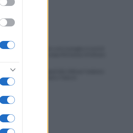
Allenamento sotto la pioggia a Castel di
Sangro: in campo Mctominay e De Bruyne
Spiagge Napoli: blitz ASIA per l'ambiente
a San Giovanni a Teduccio