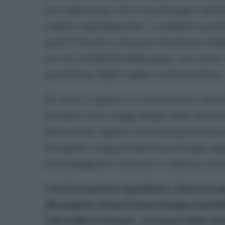
recrudescenza, che si è purtroppo manifes
colpito segnatamente i cosiddetti quart
quali il Vomero, dei gravi fenomeni origi
con le cosiddette baby gang, così come 
quotidiana, dagli organi d'informazione.
Di certo il sapere e la conoscenza, veico
trovano il loro luogo ideale nelle librer
deterrente rispetto alla tentazione di p
emulando comportamenti purtroppo ampi
cinematografi e televisivi e dall'uso sfre
Con l'occasione Capodanno, rilancia la p
alla pagina: https://www.change.org/feltr
Feltrinelli al Vomero, con quasi mille sot