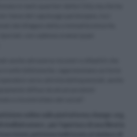
tata in tanti quartieri della Città, ma che ha
ieri bene del capoluogo partenopeo, tra i
nati dal dilagare della criminalità minorile,
riportati, con cadenza oramai quasi
lati anche attraverso incontri e dibattiti che
ie e nelle biblioteche, rappresentano un forte
ropendere verso attività delinquenziali, anche
amente diffusi da alcuni prodotti
nato e incontrollato dei social".
etizione online sulla piattaforma change. org,
inellialvomero , per l'apertura di una libreria
toscrizioni, petizione indirizzata al sindaco di