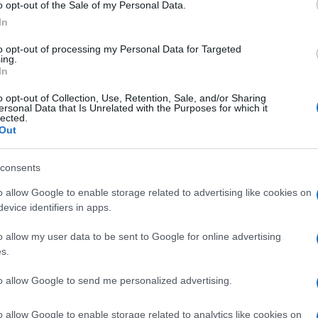
o opt-out of the Sale of my Personal Data.
o - negli ultimi anni, anche per gli aspetti
In
numerose notizie negative, con la chiusura di
to opt-out of processing my Personal Data for Targeted
offredo, oltre al reparto editoriale dell'ex
ing.
In
riche "boites des bouquinistes", poste dinanzi
ca Giordano, che hanno modificato l'originaria
o opt-out of Collection, Use, Retention, Sale, and/or Sharing
ersonal Data that Is Unrelated with the Purposes for which it
lected.
sale cinematografiche, come l'Ariston,
Out
Orchidea, laddove, nel contempo, specialmente
proliferazione esponenziale di attività legate
consents
 con bar, ristoranti e paninoteche che hanno
o allow Google to enable storage related to advertising like cookies on
evice identifiers in apps.
ollinare.
o allow my user data to be sent to Google for online advertising
 anche al Vomero venga aperto uno store della
s.
liane, notizia che aveva fatto ben sperare sul
to allow Google to send me personalized advertising.
 del quartiere collinare.
o allow Google to enable storage related to analytics like cookies on