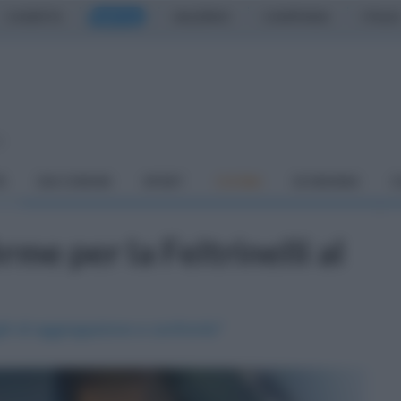
CASERTA
NAPOLI
SALERNO
CAMPANIA
ITALIA
o
À
DAI COMUNI
SPORT
CUCINA
ECONOMIA
C
rme per la Feltrinelli al
hi di aggregazione e confronto"