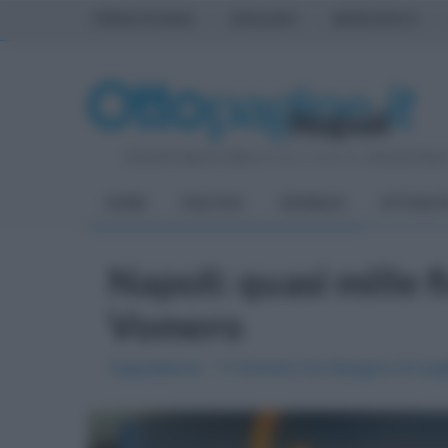
PRIMA PAGINA
AVELLINO
BENEVENTO
Venerdì 7 Agosto 2026
| Direttore Editoriale:
Antonio Sass
HOME
POLITICA
CRONACA
ATTUALIT
Napoli: quasi mille fi
Vomero
Capodanno: " Il Vomero ha bisogno di luog