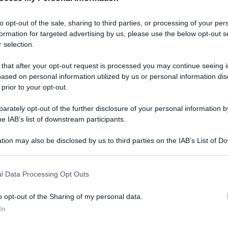
to opt-out of the sale, sharing to third parties, or processing of your per
formation for targeted advertising by us, please use the below opt-out s
 selection.
 that after your opt-out request is processed you may continue seeing i
ased on personal information utilized by us or personal information dis
 prior to your opt-out.
rately opt-out of the further disclosure of your personal information by
he IAB’s list of downstream participants.
tion may also be disclosed by us to third parties on the IAB’s List of 
 maggio 2026 alle 10:24
 that may further disclose it to other third parties.
 that this website/app uses one or more Google services and may gath
l Data Processing Opt Outs
including but not limited to your visit or usage behaviour. You may click 
 to Google and its third-party tags to use your data for below specifi
o opt-out of the Sharing of my personal data.
ogle consent section.
In
o, presidente del Comitato Valori collinari,