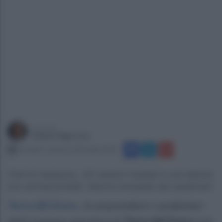
a cura di
Gianni Vigoroso
martedì 1 ottobre 2024 alle 10:42
Chili di marijuana, 181 telefoni ricettati e una fattoria
con animali protetti. 40enne arrestato dai carabinieri
Torre del Greco
.
A sorprendere i carabinieri
della sezione operativa di
Torre del Greco
non