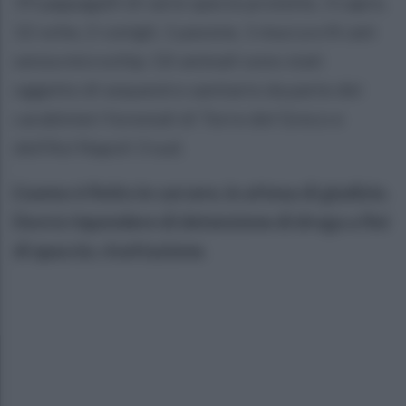
19 pappagalli di varie specie protette, 3 capre,
12 oche, 2 conigli, 1 pavone, 1 mucca e 8 cani
senza microchip. Gli animali sono stati
oggetto di sequestro sanitario da parte dei
carabinieri forestali di Torre del Greco e
dell’Asl Napoli 3 sud.
L'uomo è finito in carcere, in attesa di giudizio.
Dovrà rispondere di detenzione di droga a fini
di spaccio, ricettazione.