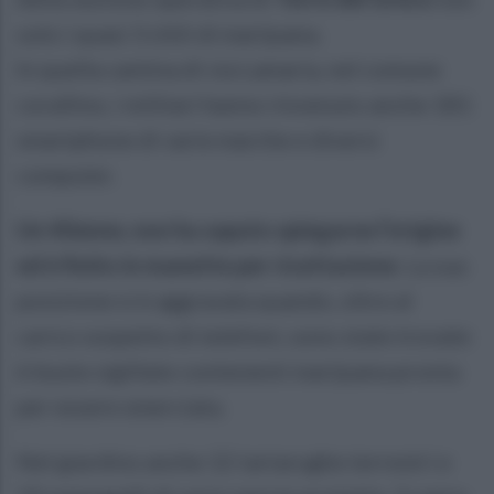
solo i quasi 3 chili di marijuana.
In quella cantina di via Lamaria, nel comune
corallino, i militari hanno rinvenuto anche 181
smartphone di varie marche e diversi
computer.
Un 40enne, non ha saputo spiegarne l’origine
ed è finito in manette per ricettazione
. La sua
posizione si è aggravata quando, oltre al
carico sospetto di telefoni, sono state trovate
6 buste sigillate contenenti marijuana pronta
per essere smerciata.
Nel giardino anche 12 tartarughe terrestri e