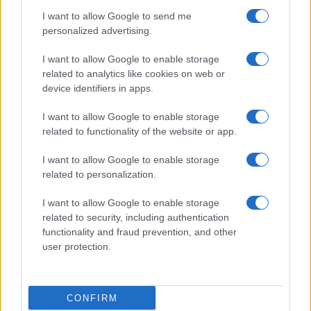
I want to allow Google to send me
personalized advertising.
I want to allow Google to enable storage
related to analytics like cookies on web or
device identifiers in apps.
I want to allow Google to enable storage
related to functionality of the website or app.
I want to allow Google to enable storage
CHI SIAMO
CONTATTI
PUBBLICITÀ
LAVORA CON NOI
related to personalization.
PRIVACY / COOKIE POLICY
PREFERENZE PRIVACY
I want to allow Google to enable storage
OTTO CHANNEL
related to security, including authentication
functionality and fraud prevention, and other
user protection.
Registrazione del Tribunale di Avellino n. 331 del 23/11/1995
Iscritto al Registro degli Operatori di Comunicazione n. 37512
© Riproduzione Riservata – Ne è consentita esclusivamente una
CONFIRM