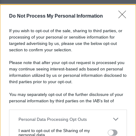
Do Not Process My Personal Information
Gabriel Jesus al Napoli? Pista concreta: le ultime
sulla trattativa
If you wish to opt-out of the sale, sharing to third parties, or
processing of your personal or sensitive information for
Napoli, Meret o Savic? Spunta un nuovo nome per
targeted advertising by us, please use the below opt-out
la porta azzurra!
section to confirm your selection.
Please note that after your opt-out request is processed you
may continue seeing interest-based ads based on personal
information utilized by us or personal information disclosed to
third parties prior to your opt-out.
You may separately opt-out of the further disclosure of your
personal information by third parties on the IAB’s list of
downstream participants.
Personal Data Processing Opt Outs
This information may also be disclosed by us to third parties
on the IAB’s List of Downstream Participants that may further
I want to opt-out of the Sharing of my
disclose it to other third parties.
personal data.