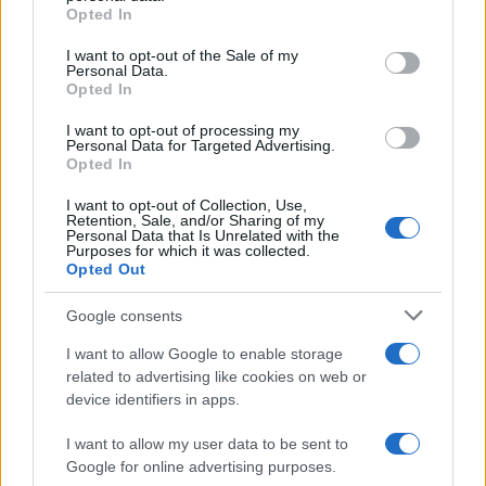
Opted In
Please note that this website/app uses one or more Google
services and may gather and store information including but
I want to opt-out of the Sale of my
Personal Data.
not limited to your visit or usage behaviour. You may click to
Opted In
grant or deny consent to Google and its third-party tags to
use your data for below specified purposes in below Google
I want to opt-out of processing my
consent section.
Personal Data for Targeted Advertising.
Opted In
I want to opt-out of Collection, Use,
Retention, Sale, and/or Sharing of my
Personal Data that Is Unrelated with the
Purposes for which it was collected.
Opted Out
Google consents
I want to allow Google to enable storage
related to advertising like cookies on web or
device identifiers in apps.
I want to allow my user data to be sent to
Google for online advertising purposes.