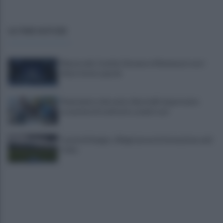
ULTIME NOTIZIE
Mazzocchi, Contini, Giovane e Marianucci con i
tifosi: le loro parole
Piantedosi a Sorrento, Rastrelli: importante
occasione di confronto, avanti così
Castel di Sangro: Allegri prova la formazione anti
Celta