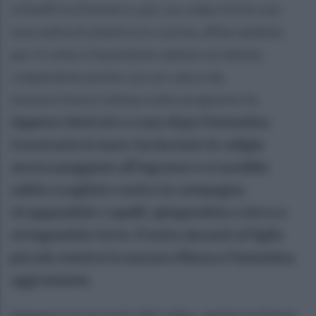
schiaffi la 25enne e, poi, un colpo forte con
una sedia di plastica in cucina, afferrandola
per il collo e facendole saltare un dente,
colpendola anche con un casco da
motociclista L'ultima volta un giorno fa.
Appena rientrato a casa dopo l'ennesima
traversata in mare, ha lasciato le valigie
ancora poggiate all'ingresso e si sarebbe
subito scagliato contro la compagna,
strappandole i capelli, spingendola a terra e
stringendola forte. Il tutto davanti al figlio
piccolo mentre la suocera filmava l'ennesima
aggressione.
Appena si è accorto del video, anche la donna