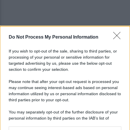
Do Not Process My Personal Information
Mazzocchi, Contini, Giovane e Marianucci con i
tifosi: le loro parole
If you wish to opt-out of the sale, sharing to third parties, or
processing of your personal or sensitive information for
Piantedosi a Sorrento, Rastrelli: importante
targeted advertising by us, please use the below opt-out
occasione di confronto, avanti così
section to confirm your selection.
Please note that after your opt-out request is processed you
may continue seeing interest-based ads based on personal
information utilized by us or personal information disclosed to
third parties prior to your opt-out.
You may separately opt-out of the further disclosure of your
personal information by third parties on the IAB’s list of
downstream participants.