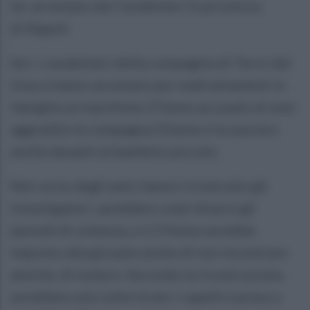
lei, arrestato dai Carabinieri in provincia
di Napoli.
Ieri, i carabinieri della compagnia di Torre del
Greco hanno arrestato per maltrattamenti in
famiglia un marittimo 27enne accusato di aver
aggredito la compagna 25enne e la suocera
anche davanti al bambino piccolo.
Nel corso degli anni, hanno ricostruito gli
investigatori, sarebbero stati diversi gli
episodi di violenza, e il 27enne avrebbe
imposto alla giovane anche di non incontrare
amiche, di isolarsi. Secondo la ricostruzione,
avrebbero più volte tirato i capelli e preso a