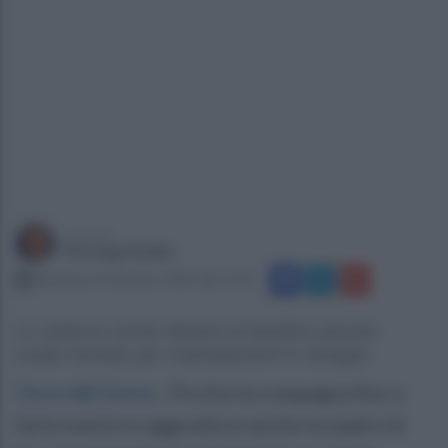
a cura di
Pierluigi Melillo
domenica 8 dicembre 2024 alle 10:27
Le violenze anche davanti al bambino piccolo,
scatta l'arresto per maltrattamenti in famiglia.
Torre del Greco
.
Picchia la compagna fino a
farla svenire e aggredisce anche la madre di