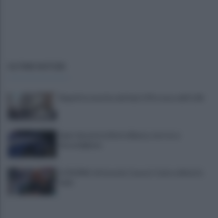
ULTIME NOTIZIE
Napoli locomotiva del Sud: il Pil cresce dell’1,5%
Spari durante la Notte Bianca, terrore a
Secondigliano
IL PIZZINO di Gerardo Casucci: Cento milioni in
ballo