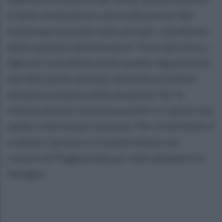
è stata colpita da un calcio alla pancia. Nel
frattempo sul posto sono arrivati i carabinieri
della sezione radiomobile di Torre del Greco.
Agli atti sono finite anche quelle registrazioni
terribili, pochi secondi, mostrate ai militari
durante la stesura della denuncia. Per le
vittime lesioni ritenute guaribili in 5 giorni dai
medici intervenuti sul posto. Per il marittimo è
scattato l'arresto e il trasferimento nel
carcere di Poggioreale per maltrattamenti in
famiglia.