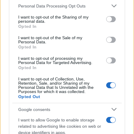
Personal Data Processing Opt Outs
This information may also be disclosed by us to third parties
on the IAB’s List of Downstream Participants that may further
I want to opt-out of the Sharing of my
disclose it to other third parties.
personal data.
Opted In
Please note that this website/app uses one or more Google
services and may gather and store information including but
I want to opt-out of the Sale of my
Personal Data.
not limited to your visit or usage behaviour. You may click to
Opted In
grant or deny consent to Google and its third-party tags to
use your data for below specified purposes in below Google
I want to opt-out of processing my
consent section.
Personal Data for Targeted Advertising.
Opted In
I want to opt-out of Collection, Use,
Retention, Sale, and/or Sharing of my
Personal Data that Is Unrelated with the
Purposes for which it was collected.
Opted Out
Google consents
I want to allow Google to enable storage
related to advertising like cookies on web or
device identifiers in apps.