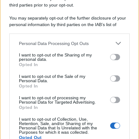
third parties prior to your opt-out.
You may separately opt-out of the further disclosure of your
personal information by third parties on the IAB’s list of
downstream participants.
Personal Data Processing Opt Outs
This information may also be disclosed by us to third parties
on the IAB’s List of Downstream Participants that may further
I want to opt-out of the Sharing of my
disclose it to other third parties.
personal data.
Opted In
Please note that this website/app uses one or more Google
services and may gather and store information including but
I want to opt-out of the Sale of my
Personal Data.
not limited to your visit or usage behaviour. You may click to
Opted In
grant or deny consent to Google and its third-party tags to
use your data for below specified purposes in below Google
I want to opt-out of processing my
consent section.
Personal Data for Targeted Advertising.
Opted In
I want to opt-out of Collection, Use,
Retention, Sale, and/or Sharing of my
Personal Data that Is Unrelated with the
Purposes for which it was collected.
Opted Out