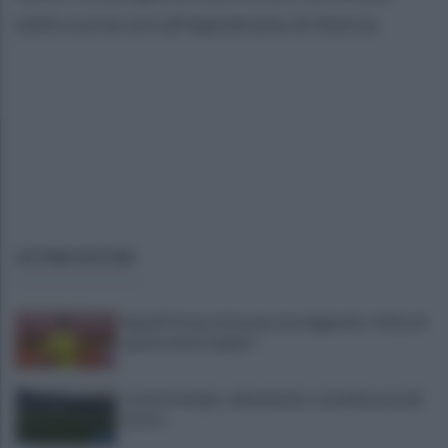
nelle scorse ore all'ippodromo di Aversa.
ULTIME NOTIZIE
Napoli Futsal, arriva una vera leggenda: «Felice di
questa nuova tappa!»
Castel di Sangro: allenamento col pallone per gli
azzurri