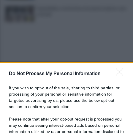
Capodichino, trattorino urta aereo in pista: caos
e ritardi
Do Not Process My Personal Information
Campi Flegrei, l'opposizione incalza Fico: "Stato
di emergenza subito"
If you wish to opt-out of the sale, sharing to third parties, or
processing of your personal or sensitive information for
Campi Flegrei, crisi abitativa: 930 case colpite:
targeted advertising by us, please use the below opt-out
«Aprite ai tecnici»
section to confirm your selection.
Please note that after your opt-out request is processed you
may continue seeing interest-based ads based on personal
information utilized by us or personal information disclosed to