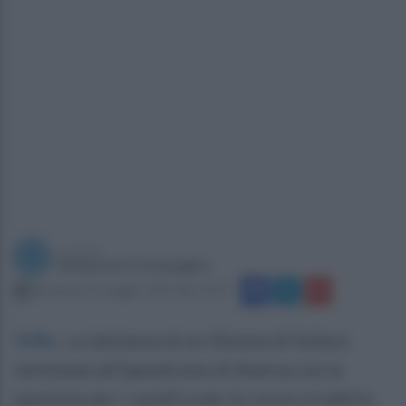
a cura di
Redazione Ottopagine
domenica 25 maggio 2025 alle 12:37
Volla
.
La latitanza di un 35enne di Volla è
terminata all'ippodromo di Aversa con la
passione per i cavalli e per le corse a tradirlo.