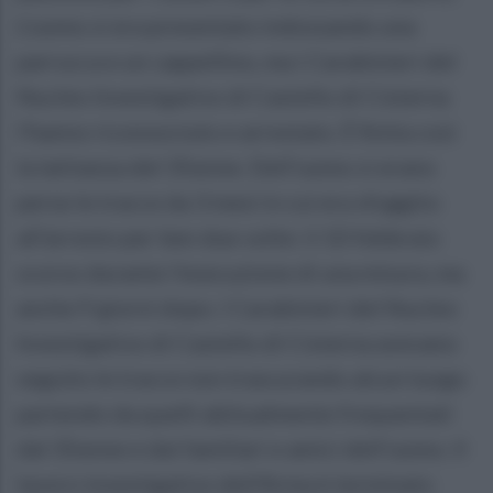
L'uomo si era presentato indossando una
parrucca e un cappellino, ma i Carabinieri del
Nucleo Investigativo di Castello di Cisterna
l'hanno riconosciuto e arrestato. È finita così
la latitanza del 35enne. Dell'uomo si erano
perse le tracce da 3 mesi in cui era sfuggito
all'arresto per ben due volte: il 10 febbraio
scorso durante l'esecuzione di una misura, ma
anche 9 giorni dopo. I Carabinieri del Nucleo
Investigativo di Castello di Cisterna avevano
seguito le tracce non trascurando alcun luogo
partendo da quelli abitualmente frequentati
dal 35enne e dai familiari e amici dell'uomo. Il
lavoro investigativo dell'Arma è terminato