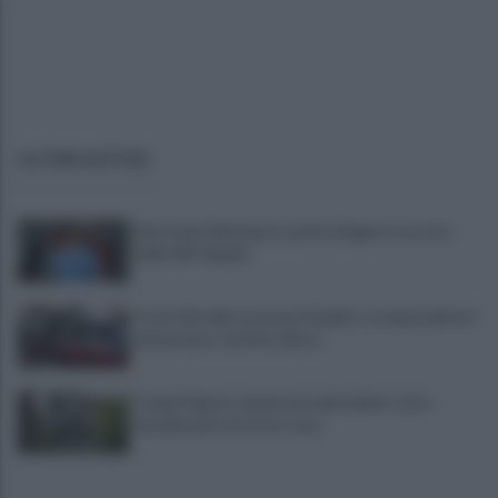
ULTIME NOTIZIE
Infortunio Marianucci, prima diagnosi: la nota
della SSC Napoli
Controlli sulle onoranze funebri: tre imprenditori
denunciate, attività chiuse
Campi Flegrei, aumentano gli sfollati: oltre
duemila persone fuori casa