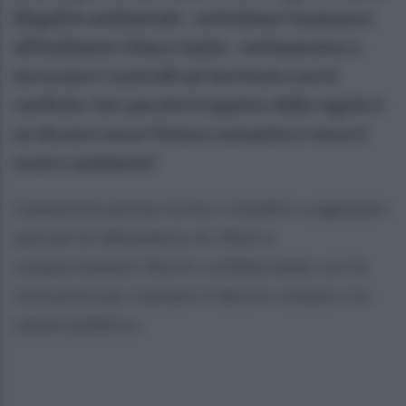
illegalità ambientale - sottolinea l’assessora
all’Ambiente Chiara Guida - ontinueremo a
incrociare i controlli sul territorio con le
verifiche Tari, perché il rispetto delle regole è
un dovere verso l’intera comunità e verso il
nostro ambiente".
L’amministrazione invita i cittadini a segnalare
episodi di abbandono di rifiuti e
comportamenti illeciti, collaborando con le
istituzioni per tutelare il decoro urbano e la
salute pubblica.