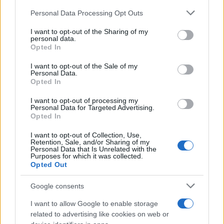
Personal Data Processing Opt Outs
This information may also be disclosed by us to third parties
on the IAB’s List of Downstream Participants that may further
I want to opt-out of the Sharing of my
disclose it to other third parties.
personal data.
Opted In
Please note that this website/app uses one or more Google
services and may gather and store information including but
I want to opt-out of the Sale of my
Personal Data.
not limited to your visit or usage behaviour. You may click to
Opted In
grant or deny consent to Google and its third-party tags to
use your data for below specified purposes in below Google
I want to opt-out of processing my
consent section.
Personal Data for Targeted Advertising.
Opted In
I want to opt-out of Collection, Use,
Retention, Sale, and/or Sharing of my
Personal Data that Is Unrelated with the
Purposes for which it was collected.
Opted Out
Google consents
I want to allow Google to enable storage
related to advertising like cookies on web or