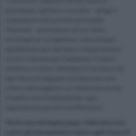
"L’attività di controllo del territorio è
quotidiana, capillare e costante - spiega il
comandante della polizia municipale
Chiariello - anche grazie all’uso delle
tecnologie di sorveglianza, interveniamo
rapidamente per reprimere comportamenti
incivili e dannosi per l’ambiente. Il nostro
obiettivo è chiaro: difendere il territorio da
ogni forma di degrado e promuovere una
cultura della legalità. La collaborazione dei
cittadini resta fondamentale: ogni
segnalazione può fare la differenza".
"Ad Arzano chi inquina paga: tolleranza zero
contro gli sversamenti e contro ogni forma di