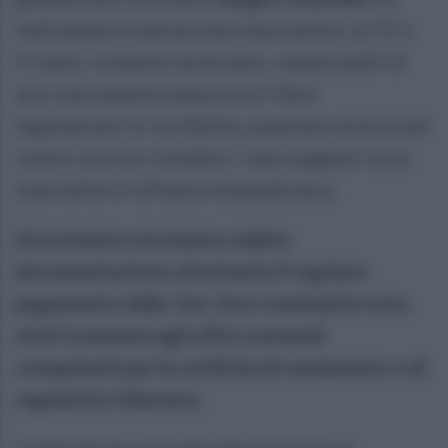
individuato e denunciato due uomini, di 55 e
51 anni, residenti ad Arzano, responsabili di
uno sversamento abusivo di rifiuti
ingombranti in via Melito, popolare arteria del
centro storico cittadino. I due soggetti sono
stati deferiti all’autorità giudiziaria.
Al momento non hanno esibito
documentazione attestante il regolare
pagamento della Tari, i loro nominativi sono
stati trasmessi agli uffici comunali
competenti per le verifiche di censimento e di
regolarità tributaria.