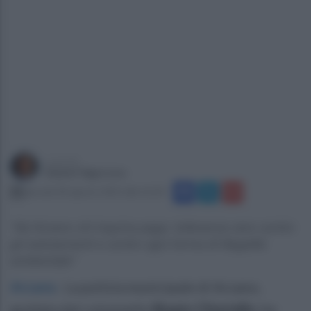
a cura di
Gianni Vigoroso
giovedì 28 agosto 2025 alle 16:20
"Ad Arzano chi inquina paga: tolleranza zero contro
gli sversamenti e contro ogni forma di illegalità
ambientale"
Arzano
.
La polizia municipale di Arzano,
guidata dal colonnello
Biagio Chiariello
, ha