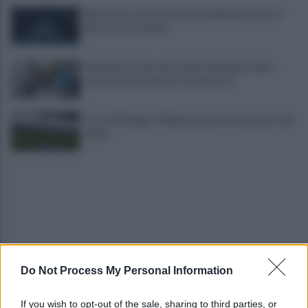
Mazzocchi, Contini, Giovane e Marianucci con i
tifosi: le loro parole
Piantedosi a Sorrento, Rastrelli: importante
occasione di confronto, avanti così
Castel di Sangro: Allegri prova la formazione anti
Celta
Do Not Process My Personal Information
Gabriel Jesus al Napoli? Pista concreta: le ultime
sulla trattativa
If you wish to opt-out of the sale, sharing to third parties, or