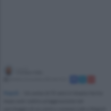
a cura di
Cristiano Vella
domenica 16 novembre 2025 alle 14:10
Napoli
.
- Un uomo di 55 anni è rimasto ferito
dopo aver subito un'aggressione nel
parcheggio di un centro commerciale a Napoli.