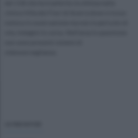
del 118 che ha trasferito la vittima nella
clinica Villa dei Fiori di Acerra dove si trova
tuttora in osservazione ma non in pericolo di
vita. Indagini in corso. Nell’area in questione
non sono presenti sistemi di
videosorveglianza.
ULTIME NOTIZIE