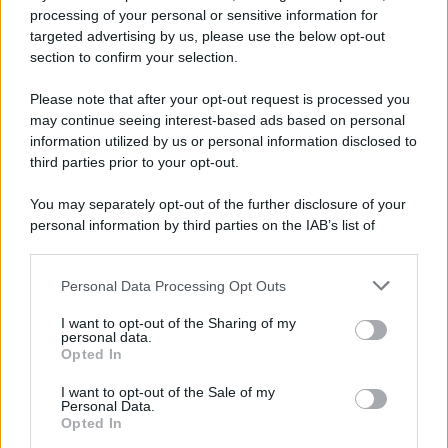
processing of your personal or sensitive information for
Napoli, Meret o Savic? Spunta un nuovo nome per
targeted advertising by us, please use the below opt-out
la porta azzurra!
section to confirm your selection.
Please note that after your opt-out request is processed you
may continue seeing interest-based ads based on personal
information utilized by us or personal information disclosed to
third parties prior to your opt-out.
You may separately opt-out of the further disclosure of your
personal information by third parties on the IAB’s list of
downstream participants.
Personal Data Processing Opt Outs
This information may also be disclosed by us to third parties
on the IAB’s List of Downstream Participants that may further
I want to opt-out of the Sharing of my
disclose it to other third parties.
personal data.
Opted In
Please note that this website/app uses one or more Google
services and may gather and store information including but
I want to opt-out of the Sale of my
Personal Data.
not limited to your visit or usage behaviour. You may click to
Opted In
grant or deny consent to Google and its third-party tags to